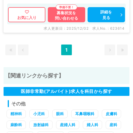
詳細を
募集状況を
見る
お気に入り
問い合わせる
求人更新日 : 2025/12/02
求人No. : 623614
1
【関連リンクから探す】
医師非常勤(アルバイト)求人を科目から探す
その他
精神科
小児科
眼科
耳鼻咽喉科
皮膚科
麻酔科
放射線科
産婦人科
婦人科
産科