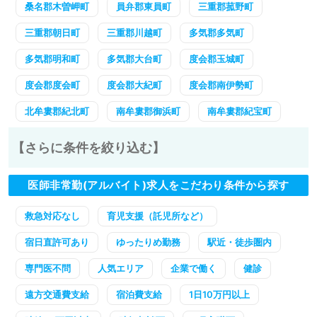
桑名郡木曽岬町
員弁郡東員町
三重郡菰野町
三重郡朝日町
三重郡川越町
多気郡多気町
多気郡明和町
多気郡大台町
度会郡玉城町
度会郡度会町
度会郡大紀町
度会郡南伊勢町
北牟婁郡紀北町
南牟婁郡御浜町
南牟婁郡紀宝町
【さらに条件を絞り込む】
医師非常勤(アルバイト)求人をこだわり条件から探す
救急対応なし
育児支援（託児所など）
宿日直許可あり
ゆったりめ勤務
駅近・徒歩圏内
専門医不問
人気エリア
企業で働く
健診
遠方交通費支給
宿泊費支給
1日10万円以上