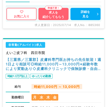
詳細を
求人を
見る
お気に入り
紹介してもらう
求人更新日 : 2025/07/14
求人No. : 885360
非常勤(アルバイト)求人
えいご皮フ科 四日市院
【三重県／三重郡】皮膚科専門医お持ちの先生歓迎！週
1日より相談可◎時給11,000円～13,000円※経験年数
により変動あり◇皮膚科クリニックで保険診療・自由
診療のお仕事です（皮膚科／非常勤）
時給1.3万円以上
ゆったりめ勤務
給与
時給11,000円 ～ 13,000円
月
水
木
金
勤務曜日