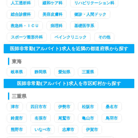
人工透析科
緩和ケア科
リハビリテーション科
総合診療科
美容皮膚科
健診・人間ドック
救急科・ＩＣＵ
病理科
基礎医学系
スポーツ整形外科
ペインクリニック
その他
医師非常勤(アルバイト)求人を近隣の都道府県から探す
東海
岐阜県
静岡県
愛知県
三重県
医師非常勤(アルバイト)求人を市区町村から探す
三重県
津市
四日市市
伊勢市
松阪市
桑名市
鈴鹿市
名張市
尾鷲市
亀山市
鳥羽市
熊野市
いなべ市
志摩市
伊賀市