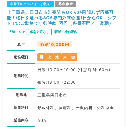
非常勤(アルバイト)求人
募集停止
【三重県／四日市市】夜診もOK★科目問わず応募可
能！曜日を選べるAGA専門外来◎週1日からOK！シフ
トでのご勤務です◎時給1万円（科目不問／非常勤）
人気エリア
救急対応なし
駅近・徒歩圏内
給与
時給10,000円
月
火
水
木
金
勤務曜日
日勤:10:00〜19:00 (休憩時間: 60分)
勤務時間
夜診:19:00〜22:00
勤務地
三重県四日市市
募集科目
形成外科、皮膚科、一般内科、外科系全般、一般外科、美容皮膚科、科目不問
業務内容
AGA