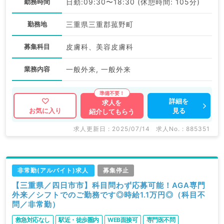
勤務時間
日勤:09:30〜18:30 (休憩時間: 105分)
勤務地
三重県三重郡菰野町
募集科目
皮膚科、美容皮膚科
業務内容
一般外来, 一般外来
詳細を
求人を
見る
お気に入り
紹介してもらう
求人更新日 : 2025/07/14
求人No. : 885351
非常勤(アルバイト)求人
募集停止
【三重県／四日市市】科目問わず応募可能！AGA専門
外来／シフトでのご勤務です◎時給1.1万円◎（科目不
問／非常勤）
救急対応なし
駅近・徒歩圏内
WEB面接可
専門医不問