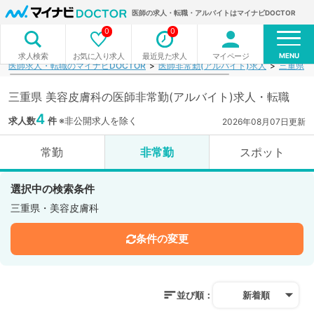
医師の求人・転職・アルバイトはマイナビDOCTOR
0
0
MENU
お気に入り求人
最近見た求人
マイページ
求人検索
医師求人・転職のマイナビDOCTOR
医師非常勤(アルバイト)求人
三重県
三重県 美容皮膚科の医師非常勤(アルバイト)求人・転職
4
求人数
件
※非公開求人を除く
2026年08月07日更新
常勤
非常勤
スポット
選択中の検索条件
三重県・美容皮膚科
条件の変更
並び順：
新着順