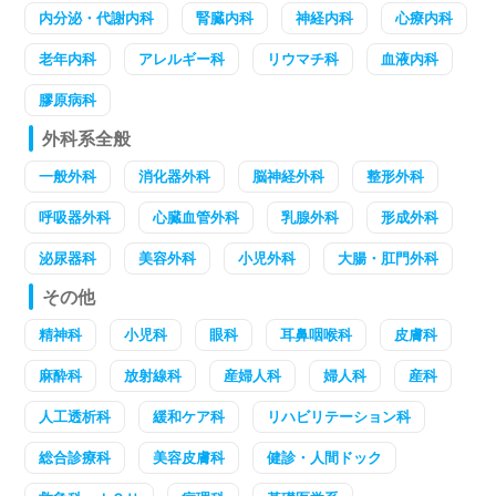
内分泌・代謝内科
腎臓内科
神経内科
心療内科
老年内科
アレルギー科
リウマチ科
血液内科
膠原病科
外科系全般
一般外科
消化器外科
脳神経外科
整形外科
呼吸器外科
心臓血管外科
乳腺外科
形成外科
泌尿器科
美容外科
小児外科
大腸・肛門外科
その他
精神科
小児科
眼科
耳鼻咽喉科
皮膚科
麻酔科
放射線科
産婦人科
婦人科
産科
人工透析科
緩和ケア科
リハビリテーション科
総合診療科
美容皮膚科
健診・人間ドック