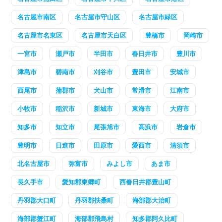
名古屋市南区
名古屋市守山区
名古屋市緑区
名古屋市名東区
名古屋市天白区
豊橋市
岡崎市
一宮市
瀬戸市
半田市
春日井市
豊川市
津島市
碧南市
刈谷市
豊田市
安城市
西尾市
蒲郡市
犬山市
常滑市
江南市
小牧市
稲沢市
新城市
東海市
大府市
知多市
知立市
尾張旭市
高浜市
岩倉市
豊明市
日進市
田原市
愛西市
清須市
北名古屋市
弥富市
みよし市
あま市
長久手市
愛知郡東郷町
西春日井郡豊山町
丹羽郡大口町
丹羽郡扶桑町
海部郡大治町
海部郡蟹江町
海部郡飛島村
知多郡阿久比町