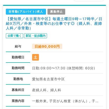
非常勤(アルバイト)求人
募集停止
【愛知県／名古屋市中区】毎週土曜日9時～17時半／日
給9万円／外来・検査等のお仕事です◎（婦人科、産婦
人科／非常勤）
企業で働く
駅近・徒歩圏内
給与
日給90,000円
土
勤務曜日
勤務時間
日勤:09:00〜17:30 (休憩時間: 60分)
勤務地
愛知県名古屋市中区
募集科目
産婦人科、婦人科
業務内容
一般外来, 子宮がん検査（体がん）, 子宮がん検査（頚がん）