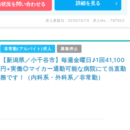
詳細を
見る
集状況を
問い合わせる
求人更新日 : 2025/10/15
求人No. : 797503
非常勤(アルバイト)求人
募集停止
【新潟県／小千谷市】毎週金曜日♪1回41,100
円+実働◎マイカー通勤可能な病院にて当直勤
務です！（内科系・外科系／非常勤）