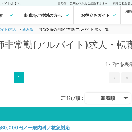
新潟県 救急対応の医師非常勤(アルバイト)求人｜医師の求人・転職・アルバイトは【マイナビDOCTOR】
自治体・公共団体採用ご担当者さまへ
採用ご担当者
お気
す
転職をご検討の方へ
お役立ちガイド
イト)求人
新潟県
救急対応の医師非常勤(アルバイト)求人一覧
師非常勤(アルバイト)求人・転
1～7件を表
1
並び順：
新着順
0,000円／一般内科／救急対応