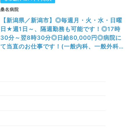
桑名病院
【新潟県／新潟市】◎毎週月・火・水・日曜
日★週1日～、隔週勤務も可能です！◎17時
30分～翌8時30分◎日給80,000円◎病院に
て当直のお仕事です！(一般内科、一般外科／
非常勤)