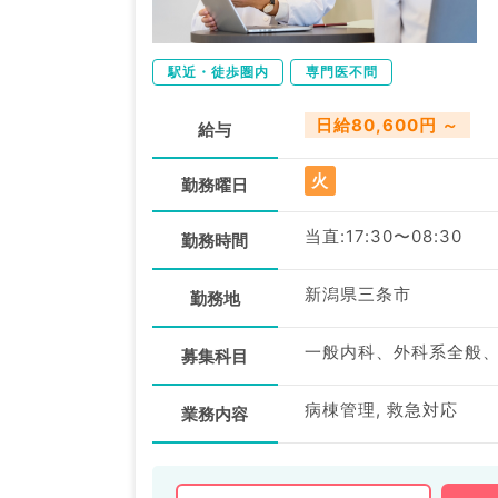
駅近・徒歩圏内
専門医不問
日給80,600円 ～
給与
火
勤務曜日
当直:17:30〜08:30
勤務時間
新潟県三条市
勤務地
一般内科、外科系全般
募集科目
病棟管理, 救急対応
業務内容