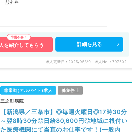
、一般外科
詳細を
見る
人を
紹介してもらう
求人更新日 : 2025/05/20
求人No. : 797502
非常勤(アルバイト)求人
募集停止
三之町病院
【新潟県／三条市】◎毎週火曜日◎17時30分
～翌8時30分◎日給80,600円◎地域に根付い
た医療機関にて当直のお仕事です！(一般内