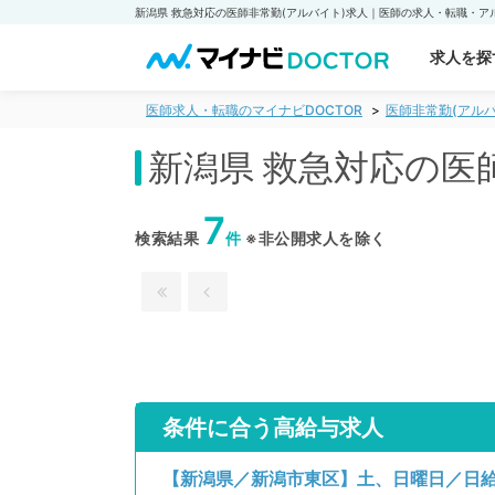
求人を探
医師求人・転職のマイナビDOCTOR
医師非常勤(アルバ
新潟県 救急対応の医
7
検索結果
件
※非公開求人を除く
条件に合う高給与求人
【新潟県／新潟市東区】土、日曜日／日給8