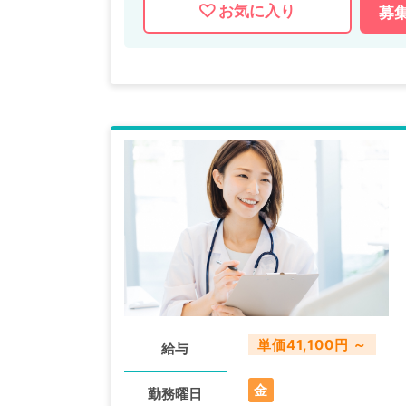
お気に入り
募
単価41,100円 ～
給与
金
勤務曜日