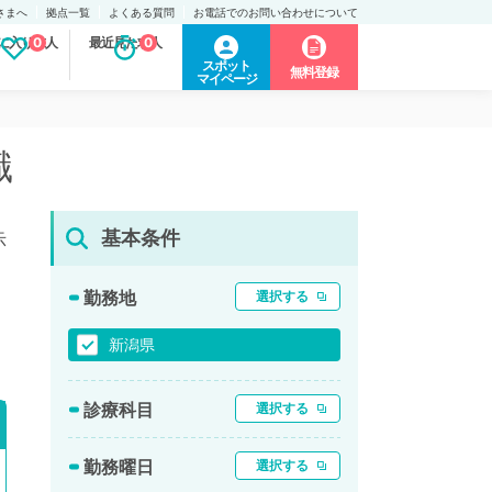
さまへ
拠点一覧
よくある質問
お電話でのお問い合わせについて
に入り求人
0
最近見た求人
0
スポット
無料登録
マイページ
職
基本条件
示
勤務地
選択する
新潟県
診療科目
選択する
勤務曜日
選択する