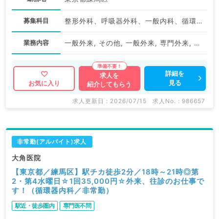
募集科目
整形外科、呼吸器外科、一般内科、循環器内科、呼吸器内科、消化器内科、血液内科
業務内容
一般外来, その他, 一般外来, 専門外来, 一般外来, その他, 一般外来, 専門外来, 往診
詳細を
求人を
見る
お気に入り
紹介してもらう
求人更新日 : 2026/07/15
求人No. : 986657
非常勤(アルバイト)求人
大角医院
【東京都／練馬区】駅チカ徒歩2分／18時～21時◎第
2・第4水曜日☆1回35,000円☆外来、往診のお仕事で
す！（循環器内科／非常勤）
駅近・徒歩圏内
専門医不問