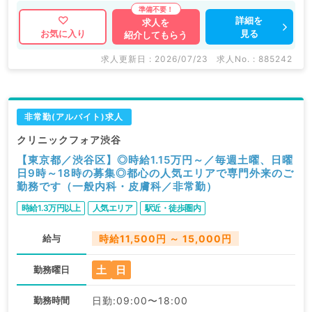
詳細を
求人を
見る
お気に入り
紹介してもらう
求人更新日 : 2026/07/23
求人No. : 885242
非常勤(アルバイト)求人
クリニックフォア渋谷
【東京都／渋谷区】◎時給1.15万円～／毎週土曜、日曜
日9時～18時の募集◎都心の人気エリアで専門外来のご
勤務です（一般内科・皮膚科／非常勤）
時給1.3万円以上
人気エリア
駅近・徒歩圏内
給与
時給11,500円 ～ 15,000円
土
日
勤務曜日
勤務時間
日勤:09:00〜18:00