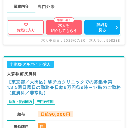
業務内容
専門外来
詳細を
求人を
見る
お気に入り
紹介してもらう
求人更新日 : 2026/07/30
求人No. : 998288
非常勤(アルバイト)求人
大森駅前皮膚科
【東京都／大田区】駅チカクリニックでの募集◆第
1.3.5週日曜日の勤務◆日給9万円◎9時～17時のご勤務
（皮膚科／非常勤）
駅近・徒歩圏内
専門医不問
給与
日給90,000円
日
勤務曜日