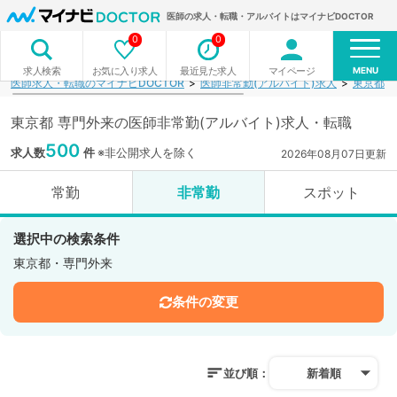
医師の求人・転職・アルバイトはマイナビDOCTOR
0
0
MENU
お気に入り求人
最近見た求人
マイページ
求人検索
医師求人・転職のマイナビDOCTOR
医師非常勤(アルバイト)求人
東京都
東京都 専門外来の医師非常勤(アルバイト)求人・転職
500
求人数
件
※非公開求人を除く
2026年08月07日更新
常勤
非常勤
スポット
選択中の検索条件
東京都・専門外来
条件の変更
並び順：
新着順