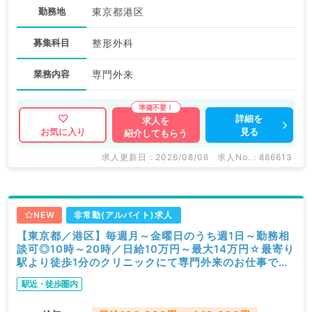
勤務地
東京都港区
募集科目
整形外科
業務内容
専門外来
詳細を
求人を
見る
お気に入り
紹介してもらう
求人更新日 : 2026/08/06
求人No. : 886613
NEW
非常勤(アルバイト)求人
【東京都／港区】毎週月～金曜日のうち週1日～勤務相
談可◎10時～20時／日給10万円～最大14万円☆最寄り
駅より徒歩1分のクリニックにて専門外来のお仕事で
す！（整形外科／非常勤）
駅近・徒歩圏内