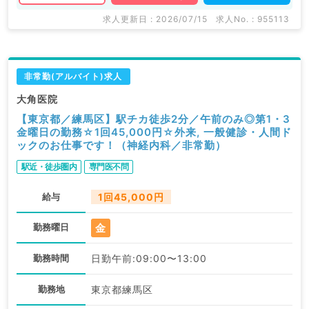
求人更新日 : 2026/07/15
求人No. : 955113
非常勤(アルバイト)求人
大角医院
【東京都／練馬区】駅チカ徒歩2分／午前のみ◎第1・3
金曜日の勤務☆1回45,000円☆外来, 一般健診・人間ド
ックのお仕事です！（神経内科／非常勤）
駅近・徒歩圏内
専門医不問
給与
1回45,000円
金
勤務曜日
勤務時間
日勤午前:09:00〜13:00
勤務地
東京都練馬区