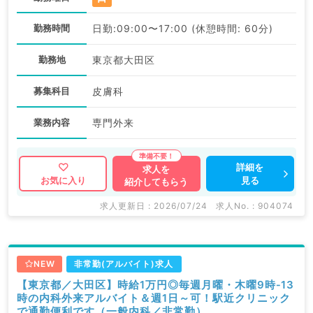
勤務時間
日勤:09:00〜17:00 (休憩時間: 60分)
勤務地
東京都大田区
募集科目
皮膚科
業務内容
専門外来
詳細を
求人を
見る
お気に入り
紹介してもらう
求人更新日 : 2026/07/24
求人No. : 904074
NEW
非常勤(アルバイト)求人
【東京都／大田区】時給1万円◎毎週月曜・木曜9時‐13
時の内科外来アルバイト＆週1日～可！駅近クリニック
で通勤便利です（一般内科／非常勤）