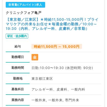
非常勤(アルバイト)求人
クリニックフォア亀戸
【東京都／江東区】★時給11,500-15,000円！プライ
マリケアの外来をお任せ★毎週金曜の勤務／10:00～
19:30（内科、アレルギー科、皮膚科／非常勤）
駅近・徒歩圏内
給与
時給11,500円 ～ 15,000円
金
勤務曜日
勤務時間
日勤:10:00〜19:30 (休憩時間: 90分)
勤務地
東京都江東区
募集科目
アレルギー科、皮膚科、一般内科
業務内容
一般外来, 一般外来, 専門外来