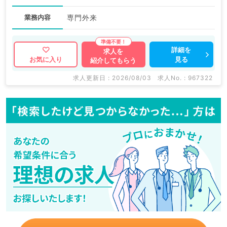
業務内容
専門外来
詳細を
求人を
見る
お気に入り
紹介してもらう
求人更新日 : 2026/08/03
求人No. : 967322