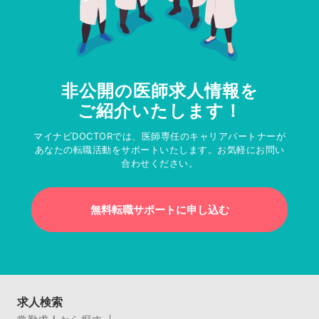
非公開の医師求人情報を
ご紹介いたします！
マイナビDOCTORでは、医師専任のキャリアパートナーが
あなたの転職活動をサポートいたします。お気軽にお問い
合わせください。
無料転職サポートに申し込む
求人検索