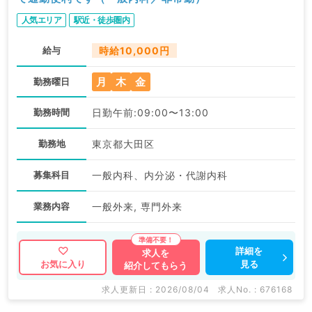
人気エリア
駅近・徒歩圏内
給与
時給10,000円
月
木
金
勤務曜日
勤務時間
日勤午前:09:00〜13:00
勤務地
東京都大田区
募集科目
一般内科、内分泌・代謝内科
業務内容
一般外来, 専門外来
詳細を
求人を
見る
お気に入り
紹介してもらう
求人更新日 : 2026/08/04
求人No. : 676168