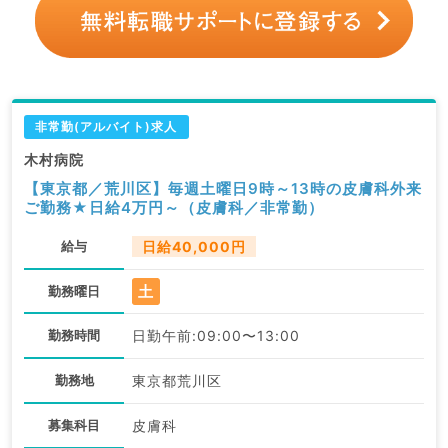
非常勤(アルバイト)求人
木村病院
【東京都／荒川区】毎週土曜日9時～13時の皮膚科外来
ご勤務★日給4万円～（皮膚科／非常勤）
給与
日給40,000円
土
勤務曜日
勤務時間
日勤午前:09:00〜13:00
勤務地
東京都荒川区
募集科目
皮膚科