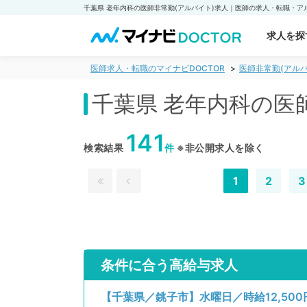
求人を探
医師求人・転職のマイナビDOCTOR
医師非常勤(アルバ
千葉県 老年内科の医
141
検索結果
件
※非公開求人を除く
1
2
3
条件に合う高給与求人