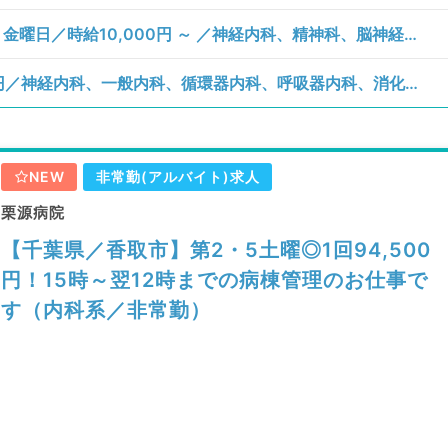
【千葉県／千葉市緑区】月、火、水、木、金曜日／時給10,000円 ～ ／神経内科、精神科、脳神経外科、一般内科、老年内科、外科系全般、一般外科／訪問診療（居宅）、訪問診療（施設）、訪問診療（居宅）、訪問診療（施設）
【千葉県／香取市】土曜日／1回94,500円／神経内科、一般内科、循環器内科、呼吸器内科、消化器内科、内分泌・代謝内科、腎臓内科、老年内科、血液内科、膠原病科／病棟管理
NEW
非常勤(アルバイト)求人
栗源病院
【千葉県／香取市】第2・5土曜◎1回94,500
円！15時～翌12時までの病棟管理のお仕事で
す（内科系／非常勤）