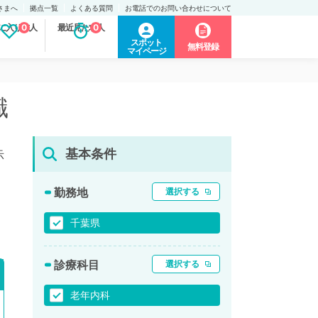
さまへ
拠点一覧
よくある質問
お電話でのお問い合わせについて
に入り求人
0
最近見た求人
0
スポット
無料登録
マイページ
職
基本条件
示
勤務地
選択する
千葉県
診療科目
選択する
老年内科