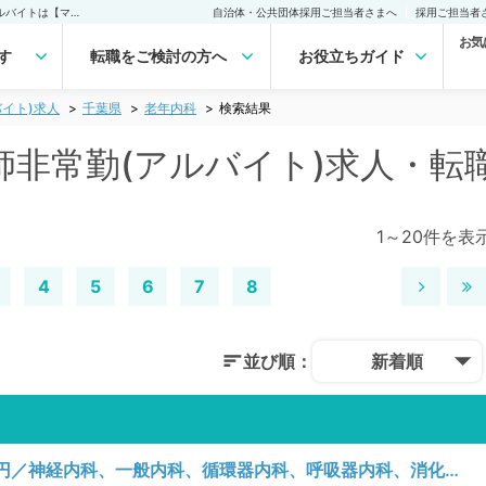
千葉県 老年内科の医師非常勤(アルバイト)求人｜医師の求人・転職・アルバイトは【マイナビDOCTOR】
自治体・公共団体採用ご担当者さまへ
採用ご担当者
お気
す
転職をご検討の方へ
お役立ちガイド
イト)求人
千葉県
老年内科
検索結果
師非常勤(アルバイト)求人・転
1～20件を表
4
5
6
7
8
並び順：
新着順
【千葉県／銚子市】水曜日／時給12,500円／神経内科、一般内科、循環器内科、呼吸器内科、消化器内科、内分泌・代謝内科、腎臓内科、老年内科、血液内科、膠原病科／一般外来