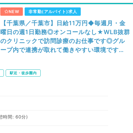
NEW
非常勤(アルバイト)求人
【千葉県／千葉市】日給11万円◆毎週月・金
曜日の週1日勤務◎オンコールなし★WLB抜群
のクリニックで訪問診療のお仕事です◎グル
ープ内で連携が取れて働きやすい環境です
（内科系／非常勤）
駅近・徒歩圏内
休憩時間: 60分)