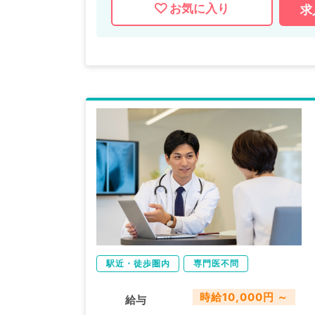
お気に入り
求
駅近・徒歩圏内
専門医不問
時給10,000円 ～
給与