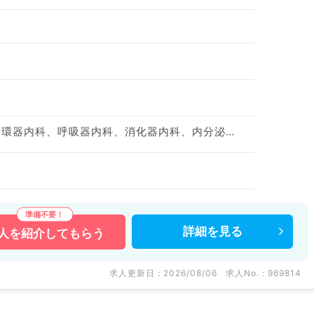
神経内科、一般内科、循環器内科、呼吸器内科、消化器内科、内分泌・代謝内科、腎臓内科、老年内科、血液内科、膠原病科
詳細を
見る
人を
紹介してもらう
求人更新日 : 2026/08/06
求人No. : 969814