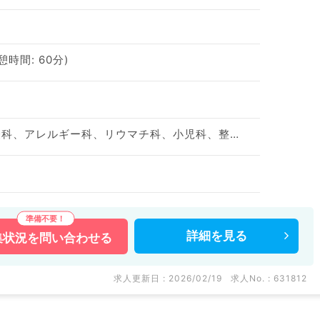
休憩時間: 60分)
神経内科、精神科、神経科、アレルギー科、リウマチ科、小児科、整形外科、形成外科、美容外科、脳神経外科、呼吸器外科、心臓血管外科、小児外科、皮膚科、泌尿器科、産婦人科、産科、婦人科、眼科、耳鼻咽喉科、気管食道科、放射線科、リハビリテーション科、歯科、矯正歯科、歯科口腔外科、小児歯科、麻酔科、ペインクリニック、人工透析科、緩和ケア科、一般内科、循環器内科、呼吸器内科、消化器内科、内分泌・代謝内科、腎臓内科、老年内科、血液内科、外科系全般、一般外科、消化器外科、乳腺外科、総合診療科、美容皮膚科、健診・人間ドック、救急科・ＩＣＵ、病理科、基礎医学系、膠原病科、スポーツ整形外科、大腸・肛門外科、その他、産業医
詳細を
見る
集状況を
問い合わせる
求人更新日 : 2026/02/19
求人No. : 631812