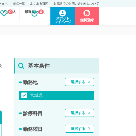
さまへ
拠点一覧
よくある質問
お電話でのお問い合わせについて
に入り求人
0
最近見た求人
0
スポット
無料登録
マイページ
基本条件
示
勤務地
選択する
宮城県
診療科目
選択する
勤務曜日
選択する