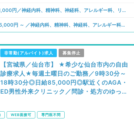
【宮城県／仙台市青葉区】日曜日／時給11,000円／神経内科、精神科、神経科、アレルギー科、リウマチ科、小児科、整形外科、形成外科、美容外科、脳神経外科、呼吸器外科、心臓血管外科、小児外科、皮膚科、泌尿器科、産婦人科、産科、婦人科、眼科、耳鼻咽喉科、気管食道科、放射線科、リハビリテーション科、歯科、矯正歯科、歯科口腔外科、小児歯科、麻酔科、ペインクリニック、人工透析科、緩和ケア科、一般内科、循環器内科、呼吸器内科、消化器内科、内分泌・代謝内科、腎臓内科、老年内科、血液内科、外科系全般、一般外科、消化器外科、乳腺外科、総合診療科、美容皮膚科、健診・人間ドック、救急科・ＩＣＵ、病理科、基礎医学系、膠原病科、スポーツ整形外科、大腸・肛門外科、その他、産業医
【宮城県／仙台市青葉区】土曜日／日給85,000円 ～ ／神経内科、精神科、神経科、アレルギー科、リウマチ科、小児科、整形外科、形成外科、美容外科、脳神経外科、呼吸器外科、心臓血管外科、小児外科、皮膚科、泌尿器科、産婦人科、産科、婦人科、眼科、耳鼻咽喉科、気管食道科、放射線科、リハビリテーション科、歯科、矯正歯科、歯科口腔外科、小児歯科、麻酔科、ペインクリニック、人工透析科、緩和ケア科、一般内科、循環器内科、呼吸器内科、消化器内科、内分泌・代謝内科、腎臓内科、老年内科、血液内科、外科系全般、一般外科、消化器外科、乳腺外科、総合診療科、美容皮膚科、健診・人間ドック、救急科・ＩＣＵ、病理科、基礎医学系、膠原病科、スポーツ整形外科、大腸・肛門外科、その他、産業医
非常勤(アルバイト)求人
募集停止
【宮城県／仙台市】 ★希少な仙台市内の自由
診療求人★毎週土曜日のご勤務／9時30分～
18時30分◎日給85,000円◎駅近くのAGA・
ED男性外来クリニック／問診・処方のゆった
りめご勤務（科目不問／非常勤）
内
WEB面接可
専門医不問