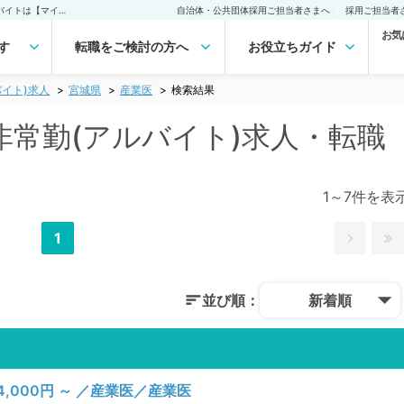
宮城県 産業医の医師非常勤(アルバイト)求人｜医師の求人・転職・アルバイトは【マイナビDOCTOR】
自治体・公共団体採用ご担当者さまへ
採用ご担当者
お気
す
転職をご検討の方へ
お役立ちガイド
イト)求人
宮城県
産業医
検索結果
非常勤(アルバイト)求人・転職
1～7件を表
1
並び順：
新着順
000円 ～ ／産業医／産業医