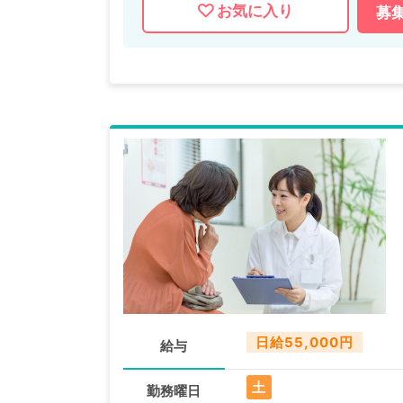
お気に入り
募
日給55,000円
給与
土
勤務曜日