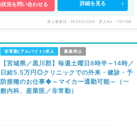
詳細を
見る
集状況を
問い合わせる
求人更新日 : 2024/03/04
求人No. : 701196
非常勤(アルバイト)求人
募集停止
【宮城県／黒川郡】毎週土曜日8時半～14時／
日給5.5万円◎クリニックでの外来・健診・予
防接種のお仕事◆～マイカー通勤可能～（一
般内科、産業医／非常勤）