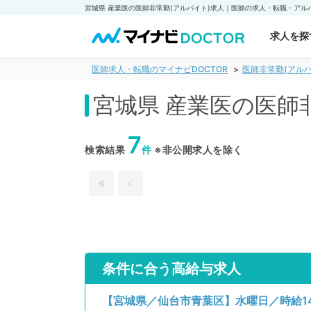
求人を探
医師求人・転職のマイナビDOCTOR
医師非常勤(アルバ
宮城県 産業医の医師
7
検索結果
件
※非公開求人を除く
条件に合う高給与求人
【宮城県／仙台市青葉区】水曜日／時給14,