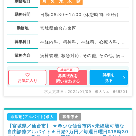
月
火
水
木
金
勤務曜日
勤務時間
日勤:08:30〜17:00 (休憩時間: 60分)
勤務地
宮城県仙台市泉区
募集科目
神経内科、精神科、神経科、心療内科、アレルギー科、リウマチ科、小児科、整形外科、形成外科、美容外科、脳神経外科、呼吸器外科、心臓血管外科、小児外科、皮膚科、泌尿器科、産婦人科、産科、婦人科、眼科、耳鼻咽喉科、気管食道科、放射線科、リハビリテーション科、麻酔科、ペインクリニック、人工透析科、緩和ケア科、一般内科、循環器内科、呼吸器内科、消化器内科、内分泌・代謝内科、腎臓内科、老年内科、血液内科、外科系全般、一般外科、消化器外科、乳腺外科、総合診療科、美容皮膚科、健診・人間ドック、救急科・ＩＣＵ、病理科、基礎医学系、膠原病科、スポーツ整形外科、大腸・肛門外科、産業医、脊髄・脊椎外科
業務内容
病棟管理, 救急対応, その他, その他, 病棟管理
詳細を
募集状況を
見る
お気に入り
問い合わせる
求人更新日 : 2024/01/09
求人No. : 666201
非常勤(アルバイト)求人
募集停止
【宮城県／仙台市】 ★希少な仙台市内×未経験可能な
自由診療アルバイト★日給7万円／毎週日曜日&16時30