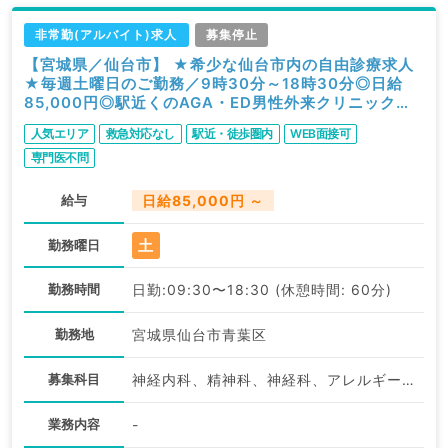
非常勤(アルバイト)求人
募集停止
【宮城県／仙台市】 ★希少な仙台市内の自由診療求人
★毎週土曜日のご勤務／9時30分～18時30分◎日給
85,000円◎駅近くのAGA・ED男性外来クリニック／
問診・処方のゆったりめご勤務（科目不問／非常勤）
人気エリア
救急対応なし
駅近・徒歩圏内
WEB面接可
専門医不問
給与
日給85,000円 ～
土
勤務曜日
勤務時間
日勤:09:30〜18:30 (休憩時間: 60分)
勤務地
宮城県仙台市青葉区
募集科目
神経内科、精神科、神経科、アレルギー科、リウマチ科、小児科、整形外科、形成外科、美容外科、脳神経外科、呼吸器外科、心臓血管外科、小児外科、皮膚科、泌尿器科、産婦人科、産科、婦人科、眼科、耳鼻咽喉科、気管食道科、放射線科、リハビリテーション科、歯科、矯正歯科、歯科口腔外科、小児歯科、麻酔科、ペインクリニック、人工透析科、緩和ケア科、一般内科、循環器内科、呼吸器内科、消化器内科、内分泌・代謝内科、腎臓内科、老年内科、血液内科、外科系全般、一般外科、消化器外科、乳腺外科、総合診療科、美容皮膚科、健診・人間ドック、救急科・ＩＣＵ、病理科、基礎医学系、膠原病科、スポーツ整形外科、大腸・肛門外科、その他、産業医
業務内容
-