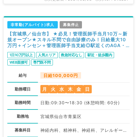
非常勤(アルバイト)求人
募集停止
【宮城県／仙台市】 ★必見！管理医師手当月10万～新
規オープン★スキル不問で自由診療のみ！日給最大10
万円＋インセン＋管理医師手当支給◎駅近くのAGA・
ED男性外来クリニック／問診・処方のゆったりめご勤
1日10万円以上
人気エリア
救急対応なし
駅近・徒歩圏内
務※2021年2月～のご勤務（科目不問／非常勤）
WEB面接可
専門医不問
給与
日給100,000円
月
火
水
木
金
日
勤務曜日
勤務時間
日勤:09:30〜18:30 (休憩時間: 60分)
勤務地
宮城県仙台市青葉区
募集科目
神経内科、精神科、神経科、アレルギー科、リウマチ科、小児科、整形外科、形成外科、美容外科、脳神経外科、呼吸器外科、心臓血管外科、小児外科、皮膚科、泌尿器科、産婦人科、産科、婦人科、眼科、耳鼻咽喉科、気管食道科、放射線科、リハビリテーション科、歯科、矯正歯科、歯科口腔外科、小児歯科、麻酔科、ペインクリニック、人工透析科、緩和ケア科、一般内科、循環器内科、呼吸器内科、消化器内科、内分泌・代謝内科、腎臓内科、老年内科、血液内科、外科系全般、一般外科、消化器外科、乳腺外科、総合診療科、美容皮膚科、健診・人間ドック、救急科・ＩＣＵ、病理科、基礎医学系、膠原病科、スポーツ整形外科、大腸・肛門外科、その他、産業医