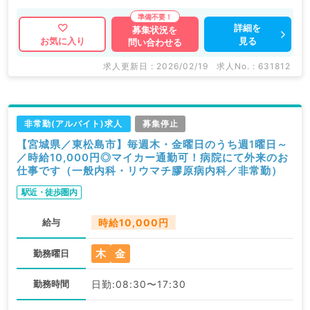
詳細を
募集状況を
見る
お気に入り
問い合わせる
求人更新日 : 2026/02/19
求人No. : 631812
非常勤(アルバイト)求人
募集停止
【宮城県／東松島市】毎週木・金曜日のうち週1曜日～
／時給10,000円◎マイカー通勤可！病院にて外来のお
仕事です（一般内科・リウマチ膠原病内科／非常勤）
駅近・徒歩圏内
給与
時給10,000円
木
金
勤務曜日
勤務時間
日勤:08:30〜17:30