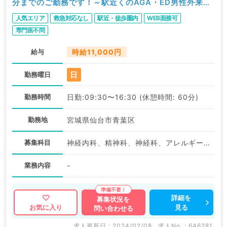
分までのご勤務です！～駅近くのAGA・ED男性外来ク
リニック～（科目不問／非常勤）
人気エリア
救急対応なし
駅近・徒歩圏内
WEB面接可
専門医不問
給与
時給11,000円
日
勤務曜日
勤務時間
日勤:09:30〜16:30 (休憩時間: 60分)
勤務地
宮城県仙台市青葉区
募集科目
神経内科、精神科、神経科、アレルギー科、リウマチ科、小児科、整形外科、形成外科、美容外科、脳神経外科、呼吸器外科、心臓血管外科、小児外科、皮膚科、泌尿器科、産婦人科、産科、婦人科、眼科、耳鼻咽喉科、気管食道科、放射線科、リハビリテーション科、歯科、矯正歯科、歯科口腔外科、小児歯科、麻酔科、ペインクリニック、人工透析科、緩和ケア科、一般内科、循環器内科、呼吸器内科、消化器内科、内分泌・代謝内科、腎臓内科、老年内科、血液内科、外科系全般、一般外科、消化器外科、乳腺外科、総合診療科、美容皮膚科、健診・人間ドック、救急科・ＩＣＵ、病理科、基礎医学系、膠原病科、スポーツ整形外科、大腸・肛門外科、その他、産業医
業務内容
-
詳細を
募集状況を
見る
お気に入り
問い合わせる
求人更新日 : 2024/02/08
求人No. : 646281