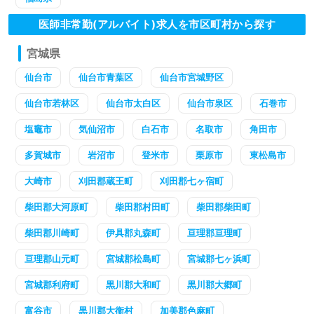
医師非常勤(アルバイト)求人を市区町村から探す
宮城県
仙台市
仙台市青葉区
仙台市宮城野区
仙台市若林区
仙台市太白区
仙台市泉区
石巻市
塩竈市
気仙沼市
白石市
名取市
角田市
多賀城市
岩沼市
登米市
栗原市
東松島市
大崎市
刈田郡蔵王町
刈田郡七ヶ宿町
柴田郡大河原町
柴田郡村田町
柴田郡柴田町
柴田郡川崎町
伊具郡丸森町
亘理郡亘理町
亘理郡山元町
宮城郡松島町
宮城郡七ヶ浜町
宮城郡利府町
黒川郡大和町
黒川郡大郷町
富谷市
黒川郡大衡村
加美郡色麻町