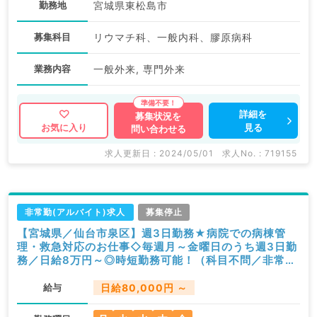
勤務地
宮城県東松島市
募集科目
リウマチ科、一般内科、膠原病科
業務内容
一般外来, 専門外来
詳細を
募集状況を
見る
お気に入り
問い合わせる
求人更新日 : 2024/05/01
求人No. : 719155
非常勤(アルバイト)求人
募集停止
【宮城県／仙台市泉区】週3日勤務★病院での病棟管
理・救急対応のお仕事◇毎週月～金曜日のうち週3日勤
務／日給8万円～◎時短勤務可能！（科目不問／非常
勤）
給与
日給80,000円 ～