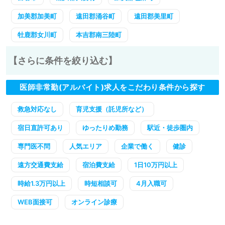
加美郡加美町
遠田郡涌谷町
遠田郡美里町
牡鹿郡女川町
本吉郡南三陸町
【さらに条件を絞り込む】
医師非常勤(アルバイト)求人をこだわり条件から探す
救急対応なし
育児支援（託児所など）
宿日直許可あり
ゆったりめ勤務
駅近・徒歩圏内
専門医不問
人気エリア
企業で働く
健診
遠方交通費支給
宿泊費支給
1日10万円以上
時給1.3万円以上
時短相談可
4月入職可
WEB面接可
オンライン診療