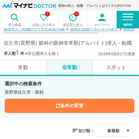
医師の求人・転職・アルバイトはマイナビDOCTOR
0
0
MENU
お気に入り求人
最近見た求人
マイページ
求人検索
医師求人・転職のマイナビDOCTOR
医師非常勤(アルバイト)求人
長野県
佐久市(長野県) 眼科の医師非常勤(アルバイト)求人・転職
1
求人数
件
※非公開求人を除く
2026年08月07日更新
常勤
非常勤
スポット
選択中の検索条件
長野県佐久市・眼科
条件の変更
並び順：
新着順