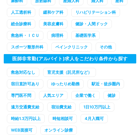
麻酔科
放射線科
産婦人科
婦人科
産科
人工透析科
緩和ケア科
リハビリテーション科
総合診療科
美容皮膚科
健診・人間ドック
救急科・ＩＣＵ
病理科
基礎医学系
スポーツ整形外科
ペインクリニック
その他
医師非常勤(アルバイト)求人をこだわり条件から探す
救急対応なし
育児支援（託児所など）
宿日直許可あり
ゆったりめ勤務
駅近・徒歩圏内
専門医不問
人気エリア
企業で働く
健診
遠方交通費支給
宿泊費支給
1日10万円以上
時給1.3万円以上
時短相談可
4月入職可
WEB面接可
オンライン診療