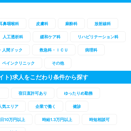
耳鼻咽喉科
皮膚科
麻酔科
放射線科
人工透析科
緩和ケア科
リハビリテーション科
・人間ドック
救急科・ＩＣＵ
病理科
ペインクリニック
その他
イト)求人をこだわり条件から探す
）
宿日直許可あり
ゆったりめ勤務
人気エリア
企業で働く
健診
1日10万円以上
時給1.3万円以上
時短相談可