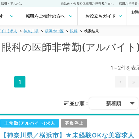
横浜市中区(神奈川県) 眼科の医師非常勤(アルバイト)求人｜医師の求人・転職・アルバイトは【マイナビDOCTOR】
自治体・公共団体採用ご担当者さまへ
採用ご担当者
お気
す
転職をご検討の方へ
お役立ちガイド
イト)求人
神奈川県
横浜市中区
眼科
検索結果
) 眼科の医師非常勤(アルバイト
1～2件を表
1
並び順：
新着順
非常勤(アルバイト)求人
募集停止
【神奈川県／横浜市】★未経験OKな美容求人