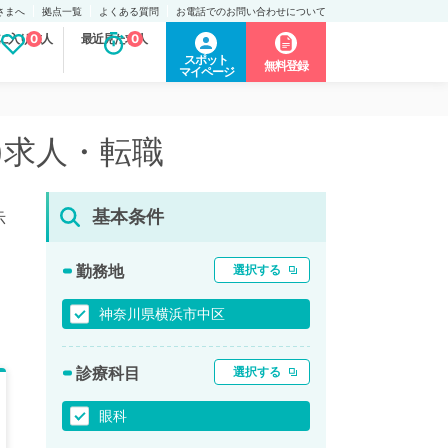
さまへ
拠点一覧
よくある質問
お電話でのお問い合わせについて
に入り求人
0
最近見た求人
0
スポット
無料登録
マイページ
)求人・転職
基本条件
示
勤務地
選択する
神奈川県横浜市中区
診療科目
選択する
眼科