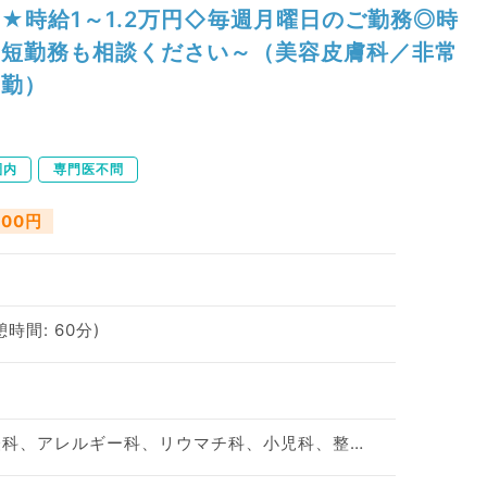
★時給1～1.2万円◇毎週月曜日のご勤務◎時
短勤務も相談ください～（美容皮膚科／非常
勤）
圏内
専門医不問
000円
憩時間: 60分)
神経内科、精神科、神経科、アレルギー科、リウマチ科、小児科、整形外科、形成外科、美容外科、脳神経外科、呼吸器外科、心臓血管外科、小児外科、皮膚科、泌尿器科、産婦人科、産科、婦人科、眼科、耳鼻咽喉科、気管食道科、放射線科、リハビリテーション科、麻酔科、ペインクリニック、人工透析科、緩和ケア科、一般内科、循環器内科、呼吸器内科、消化器内科、内分泌・代謝内科、腎臓内科、老年内科、血液内科、外科系全般、一般外科、乳腺外科、総合診療科、美容皮膚科、健診・人間ドック、救急科・ＩＣＵ、病理科、基礎医学系、膠原病科、スポーツ整形外科、大腸・肛門外科、その他、科目不問