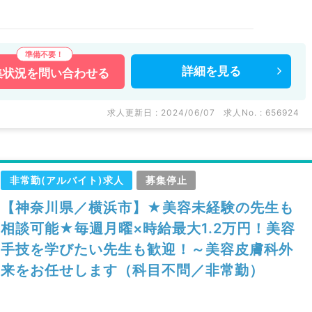
詳細を
見る
集状況を
問い合わせる
求人更新日 : 2024/06/07
求人No. : 656924
非常勤(アルバイト)求人
募集停止
【神奈川県／横浜市】★美容未経験の先生も
相談可能★毎週月曜×時給最大1.2万円！美容
手技を学びたい先生も歓迎！～美容皮膚科外
来をお任せします（科目不問／非常勤）