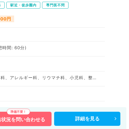
務
駅近・徒歩圏内
専門医不問
000円
憩時間: 60分)
神経内科、精神科、神経科、アレルギー科、リウマチ科、小児科、整形外科、形成外科、美容外科、脳神経外科、呼吸器外科、心臓血管外科、小児外科、皮膚科、泌尿器科、産婦人科、産科、婦人科、眼科、耳鼻咽喉科、気管食道科、放射線科、リハビリテーション科、麻酔科、ペインクリニック、人工透析科、緩和ケア科、一般内科、循環器内科、呼吸器内科、消化器内科、内分泌・代謝内科、腎臓内科、老年内科、血液内科、外科系全般、一般外科、消化器外科、乳腺外科、総合診療科、美容皮膚科、健診・人間ドック、救急科・ＩＣＵ、病理科、基礎医学系、膠原病科、スポーツ整形外科、大腸・肛門外科、産業医、科目不問
詳細を
見る
集状況を
問い合わせる