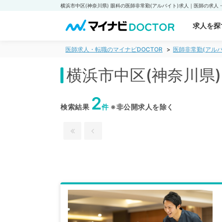
求人を探
医師求人・転職のマイナビDOCTOR
医師非常勤(アルバ
横浜市中区(神奈川県
2
検索結果
件
※非公開求人を除く