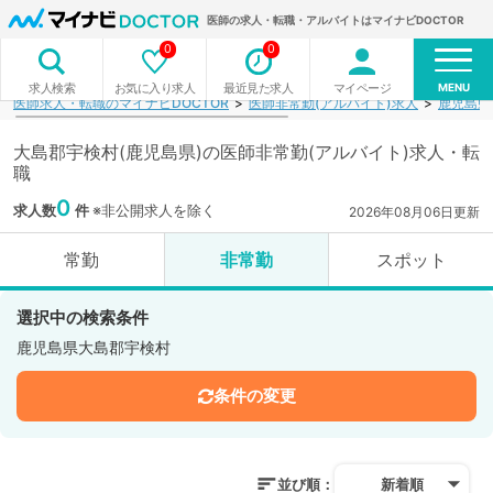
医師の求人・転職・アルバイトはマイナビDOCTOR
0
0
MENU
お気に入り求人
最近見た求人
マイページ
求人検索
医師求人・転職のマイナビDOCTOR
医師非常勤(アルバイト)求人
鹿児島県
大島郡宇検村(鹿児島県)の医師非常勤(アルバイト)求人・転
職
0
求人数
件
※非公開求人を除く
2026年08月06日更新
常勤
非常勤
スポット
選択中の検索条件
鹿児島県大島郡宇検村
条件の変更
並び順：
新着順