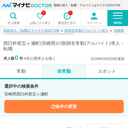
医師の求人・転職・アルバイトはマイナビDOCTOR
0
0
MENU
お気に入り求人
最近見た求人
マイページ
求人検索
医師求人・転職のマイナビDOCTOR
医師非常勤(アルバイト)求人
宮崎県
西臼杵郡五ヶ瀬町(宮崎県)の医師非常勤(アルバイト)求人・
転職
0
求人数
件
※非公開求人を除く
2026年08月06日更新
常勤
非常勤
スポット
選択中の検索条件
宮崎県西臼杵郡五ヶ瀬町
条件の変更