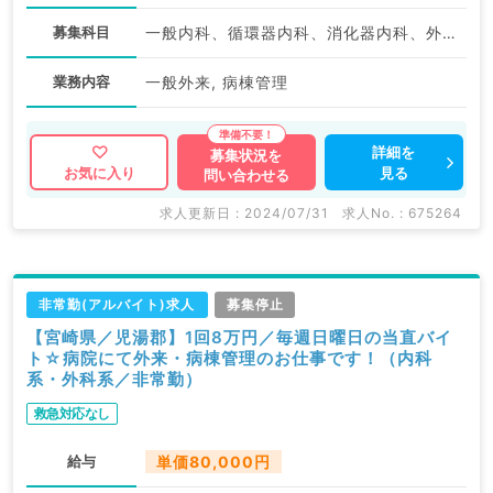
募集科目
一般内科、循環器内科、消化器内科、外科系全般、一般外科、消化器外科
業務内容
一般外来, 病棟管理
詳細を
募集状況を
見る
お気に入り
問い合わせる
求人更新日 : 2024/07/31
求人No. : 675264
非常勤(アルバイト)求人
募集停止
【宮崎県／児湯郡】1回8万円／毎週日曜日の当直バイ
ト☆病院にて外来・病棟管理のお仕事です！（内科
系・外科系／非常勤）
救急対応なし
給与
単価80,000円