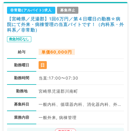
非常勤(アルバイト)求人
募集停止
【宮崎県／児湯郡】1回6万円／第４日曜日の勤務☆病
院にて外来・病棟管理の当直バイトです！（内科系・外
科系／非常勤）
救急対応なし
給与
単価60,000円
日
勤務曜日
勤務時間
当直:17:00〜07:30
勤務地
宮崎県児湯郡川南町
募集科目
一般内科、循環器内科、消化器内科、外科系全般、一般外科、消化器外科
業務内容
一般外来, 病棟管理