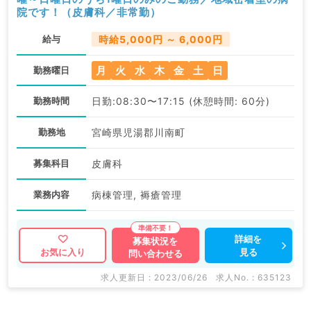
院です！（皮膚科／非常勤）
給与
時給5,000円 ～ 6,000円
月
火
水
木
金
土
日
勤務曜日
勤務時間
日勤:08:30〜17:15 (休憩時間: 60分)
勤務地
宮崎県児湯郡川南町
募集科目
皮膚科
業務内容
病棟管理, 褥瘡管理
詳細を
募集状況を
見る
お気に入り
問い合わせる
求人更新日 : 2023/06/26
求人No. : 635123