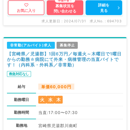
詳細を
募集状況を
見る
お気に入り
問い合わせる
求人更新日 : 2024/07/31
求人No. : 694703
非常勤(アルバイト)求人
募集停止
【宮崎県／児湯郡】1回6万円／毎週火～木曜日で1曜日
からの勤務☆病院にて外来・病棟管理の当直バイトで
す！（内科系・外科系／非常勤）
救急対応なし
給与
単価60,000円
火
水
木
勤務曜日
勤務時間
当直:17:00〜07:30
勤務地
宮崎県児湯郡川南町