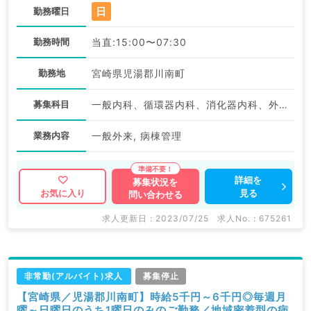
日
勤務曜日
勤務時間
当直:15:00〜07:30
勤務地
宮崎県児湯郡川南町
募集科目
一般内科、循環器内科、消化器内科、外科系全般、一般外科、消化器外科
業務内容
一般外来, 病棟管理
詳細を
募集状況を
見る
お気に入り
問い合わせる
求人更新日 : 2023/07/25
求人No. : 675261
非常勤(アルバイト)求人
募集停止
【宮崎県／児湯郡川南町】時給5千円～6千円◎毎週月
曜～日曜日のうち1曜日のみのご勤務／地域密着型の病