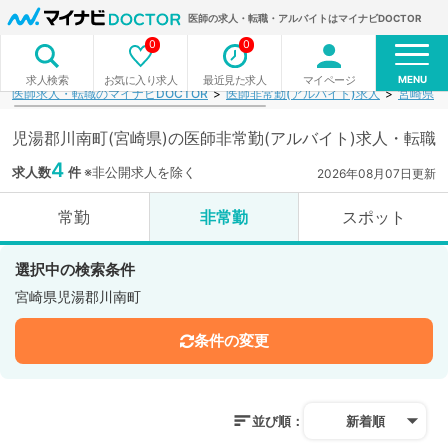
医師の求人・転職・アルバイトはマイナビDOCTOR
0
0
MENU
お気に入り求人
最近見た求人
マイページ
求人検索
医師求人・転職のマイナビDOCTOR
医師非常勤(アルバイト)求人
宮崎県
児湯郡川南町(宮崎県)の医師非常勤(アルバイト)求人・転職
4
求人数
件
※非公開求人を除く
2026年08月07日更新
常勤
非常勤
スポット
選択中の検索条件
宮崎県児湯郡川南町
条件の変更
並び順：
新着順