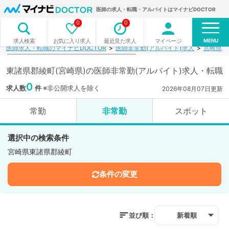
医師の求人・転職・アルバイトはマイナビDOCTOR
0
0
MENU
お気に入り求人
最近見た求人
マイページ
求人検索
医師求人・転職のマイナビDOCTOR
医師非常勤(アルバイト)求人
宮崎県
東諸県郡綾町(宮崎県)の医師非常勤(アルバイト)求人・転職
0
求人数
件
※非公開求人を除く
2026年08月07日更新
常勤
非常勤
スポット
選択中の検索条件
宮崎県東諸県郡綾町
条件の変更
並び順：
新着順