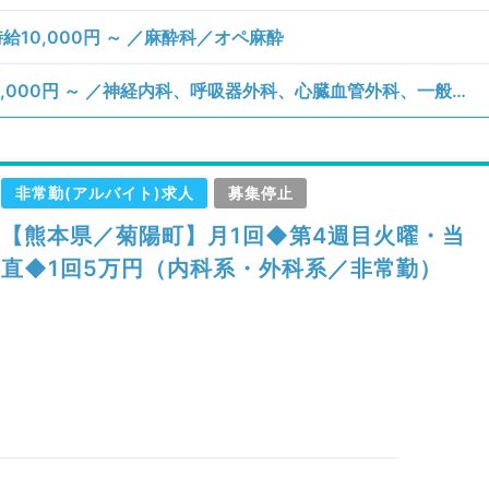
10,000円 ～ ／麻酔科／オペ麻酔
【熊本県／菊池郡大津町】火曜日／1回50,000円 ～ ／神経内科、呼吸器外科、心臓血管外科、一般内科、循環器内科、呼吸器内科、消化器内科、内分泌・代謝内科、老年内科、血液内科、外科系全般、一般外科、消化器外科、膠原病科／病棟管理
非常勤(アルバイト)求人
募集停止
【熊本県／菊陽町】月1回◆第4週目火曜・当
直◆1回5万円（内科系・外科系／非常勤）