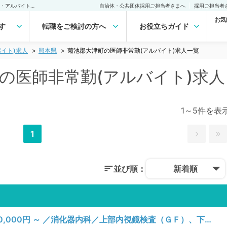
菊池郡大津町(熊本県)の医師非常勤(アルバイト)求人｜医師の求人・転職・アルバイトは【マイナビDOCTOR】
自治体・公共団体採用ご担当者さまへ
採用ご担当者
お気
す
転職をご検討の方へ
お役立ちガイド
イト)求人
熊本県
菊池郡大津町の医師非常勤(アルバイト)求人一覧
)の医師非常勤(アルバイト)求
1～5件を表
1
並び順：
新着順
【熊本県／菊池郡大津町】木曜日／時給10,000円 ～ ／消化器内科／上部内視鏡検査（ＧＦ）、下部内視鏡検査（ＣＦ）、一般健診・人間ドック