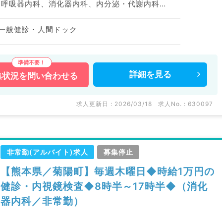
一般内科、循環器内科、呼吸器内科、消化器内科、内分泌・代謝内科、腎臓内科、健診・人間ドック
 一般健診・人間ドック
詳細を
見る
集状況を
問い合わせる
求人更新日 : 2026/03/18
求人No. : 630097
非常勤(アルバイト)求人
募集停止
【熊本県／菊陽町】毎週木曜日◆時給1万円の
健診・内視鏡検査◆8時半～17時半◆（消化
器内科／非常勤）