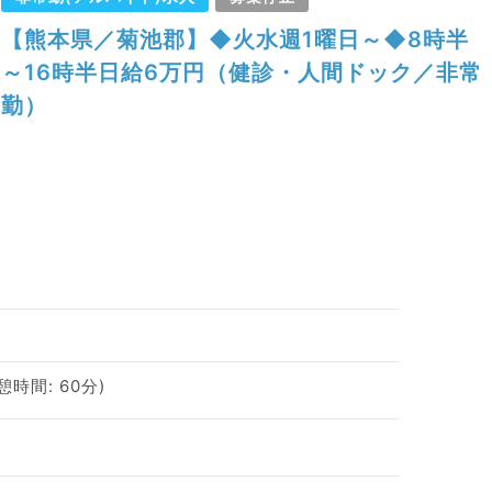
【熊本県／菊池郡】◆火水週1曜日～◆8時半
～16時半日給6万円（健診・人間ドック／非常
勤）
休憩時間: 60分)