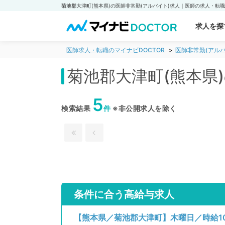
求人を探
医師求人・転職のマイナビDOCTOR
医師非常勤(アルバ
菊池郡大津町(熊本県
5
検索結果
件
※非公開求人を除く
条件に合う高給与求人