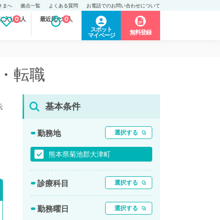
さまへ
拠点一覧
よくある質問
お電話でのお問い合わせについて
に入り求人
0
最近見た求人
0
スポット
無料登録
マイページ
人・転職
基本条件
示
勤務地
選択する
熊本県菊池郡大津町
診療科目
選択する
勤務曜日
選択する