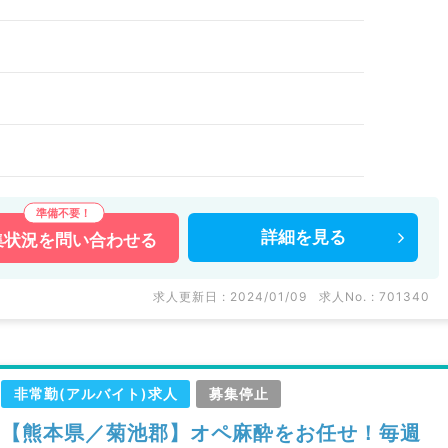
詳細を
見る
集状況を
問い合わせる
求人更新日 : 2024/01/09
求人No. : 701340
非常勤(アルバイト)求人
募集停止
【熊本県／菊池郡】オペ麻酔をお任せ！毎週