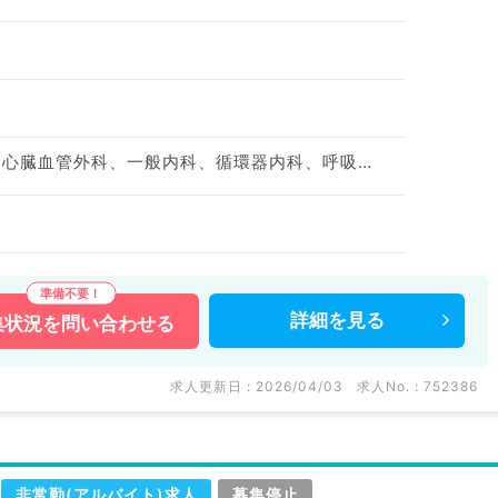
神経内科、呼吸器外科、心臓血管外科、一般内科、循環器内科、呼吸器内科、消化器内科、内分泌・代謝内科、老年内科、血液内科、外科系全般、一般外科、消化器外科、膠原病科
詳細を
見る
集状況を
問い合わせる
求人更新日 : 2026/04/03
求人No. : 752386
非常勤(アルバイト)求人
募集停止