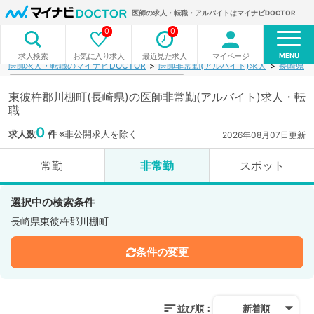
医師の求人・転職・アルバイトはマイナビDOCTOR
0
0
MENU
お気に入り求人
最近見た求人
マイページ
求人検索
医師求人・転職のマイナビDOCTOR
医師非常勤(アルバイト)求人
長崎県
東彼杵郡川棚町(長崎県)の医師非常勤(アルバイト)求人・転
職
0
求人数
件
※非公開求人を除く
2026年08月07日更新
常勤
非常勤
スポット
選択中の検索条件
長崎県東彼杵郡川棚町
条件の変更
並び順：
新着順