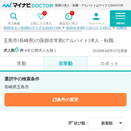
医師の求人・転職・アルバイトはマイナビDOCTOR
0
0
MENU
お気に入り求人
最近見た求人
マイページ
求人検索
医師求人・転職のマイナビDOCTOR
医師非常勤(アルバイト)求人
長崎県
五島市(長崎県)の医師非常勤(アルバイト)求人・転職
0
求人数
件
※非公開求人を除く
2026年08月07日更新
常勤
非常勤
スポット
選択中の検索条件
長崎県五島市
条件の変更
並び順：
新着順