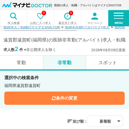
医師の求人・転職・アルバイトはマイナビDOCTOR
0
0
MENU
お気に入り求人
最近見た求人
マイページ
求人検索
医師求人・転職のマイナビDOCTOR
医師非常勤(アルバイト)求人
福岡県
遠賀郡遠賀町(福岡県)の医師非常勤(アルバイト)求人・転職
2
求人数
件
※非公開求人を除く
2026年08月08日更新
常勤
非常勤
スポット
選択中の検索条件
福岡県遠賀郡遠賀町
条件の変更
並び順：
新着順