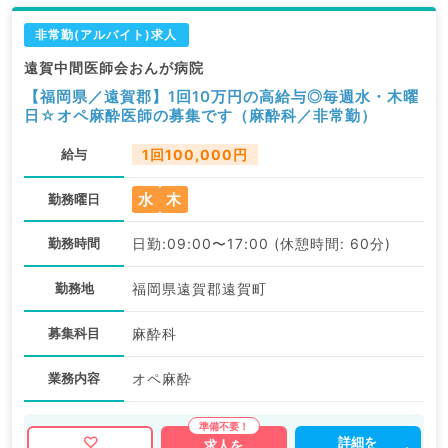
非常勤(アルバイト)求人
遠賀中間医師会おんが病院
【福岡県／遠賀郡】1回10万円の高給与◎毎週水・木曜
日☆オペ麻酔医師の募集です（麻酔科／非常勤）
給与
1回100,000円
水
木
勤務曜日
勤務時間
日勤:09:00〜17:00 (休憩時間: 60分)
勤務地
福岡県遠賀郡遠賀町
募集科目
麻酔科
業務内容
オペ麻酔
詳細を
求人を