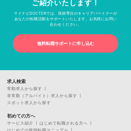
ご紹介いたします！
マイナビDOCTORでは、医師専任のキャリアパートナーが
あなたの転職活動をサポートいたします。お気軽にお問い
合わせください。
無料転職サポートに申し込む
求人検索
常勤求人から探す
非常勤（アルバイト）求人から探す
スポット求人から探す
初めての方へ
サービス紹介
はじめて転職される方へ
はじめての医師転職マニュアル