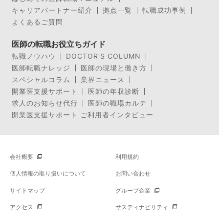
キャリアパートナー紹介
拠点一覧
転職成功事例
よくあるご質問
医師の転職お役立ちガイド
転職ノウハウ
DOCTOR’S COLUMN
医師転職ナレッジ
医師の現場と働き方
スペシャルコラム
業界ニュース
開業医支援サポート
医師の年収診断
求人のお知らせ代行
医師の職場カルテ
開業医支援サポート ご利用者インタビュー
会社概要
利用規約
個人情報の取り扱いについて
お問い合わせ
サイトマップ
グループ企業
アクセス
サスティナビリティ