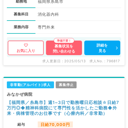
勤務地
福岡県糸島市
募集科目
消化器内科
業務内容
専門外来
詳細を
募集状況を
見る
お気に入り
問い合わせる
求人更新日 : 2025/05/13
求人No. : 796817
非常勤(アルバイト)求人
募集停止
みなかぜ病院
【福岡県／糸島市】週1~3日で勤務曜日応相談☆日給7
万円◎◆精神科病院にて専門性を活かしたご勤務◆外
来・病棟管理のお仕事です（心療内科／非常勤）
給与
日給70,000円