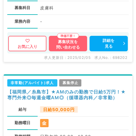
募集科目
皮膚科
業務内容
-
詳細を
募集状況を
見る
お気に入り
問い合わせる
求人更新日 : 2025/02/05
求人No. : 698202
非常勤(アルバイト)求人
募集停止
【福岡県／糸島市】★AMのみの勤務で日給5万円！★
専門外来◎毎週金曜AM◎（循環器内科／非常勤）
給与
日給50,000円
金
勤務曜日