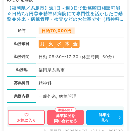
【福岡県／糸島市】週1日～週3日で勤務曜日相談可能
☆日給7万円◎◆精神科病院にて専門性を活かしたご勤
務◆外来・病棟管理・検査などのお仕事です（精神科
／非常勤）
給与
日給70,000円
月
火
水
木
金
勤務曜日
勤務時間
日勤:08:30〜17:30 (休憩時間: 60分)
勤務地
福岡県糸島市
募集科目
精神科
業務内容
一般外来, 病棟管理
詳細を
募集状況を
見る
お気に入り
問い合わせる
求人更新日 : 2026/04/07
求人No. : 891739