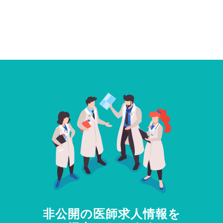
非公開の医師求人情報を