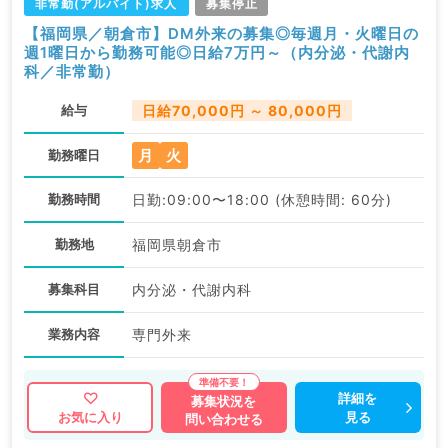
非常勤(アルバイト)求人
募集停止
【福岡県／朝倉市】DM外来の募集◎毎週月・火曜日の
週1曜日から勤務可能◎日給7万円～（内分泌・代謝内
科／非常勤）
給与
日給70,000円 ～ 80,000円
月
火
勤務曜日
勤務時間
日勤:09:00〜18:00 (休憩時間: 60分)
勤務地
福岡県朝倉市
募集科目
内分泌・代謝内科
業務内容
専門外来
詳細を
募集状況を
見る
お気に入り
問い合わせる