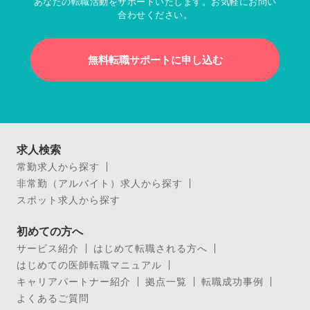
あなたの転職活動をサポートいたします。お気軽にお問い
合わせください。
無料転職サポートに申し込む
求人検索
常勤求人から探す
非常勤（アルバイト）求人から探す
スポット求人から探す
初めての方へ
サービス紹介
はじめて転職される方へ
はじめての医師転職マニュアル
キャリアパートナー紹介
拠点一覧
転職成功事例
よくあるご質問