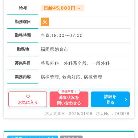
給与
日給45,000円 ～
火
勤務曜日
勤務時間
当直:18:00〜07:00
勤務地
福岡県朝倉市
募集科目
整形外科、外科系全般、一般外科
業務内容
病棟管理, 救急対応, 病棟管理
詳細を
募集状況を
見る
お気に入り
問い合わせる
求人更新日 : 2025/01/06
求人No. : 746976