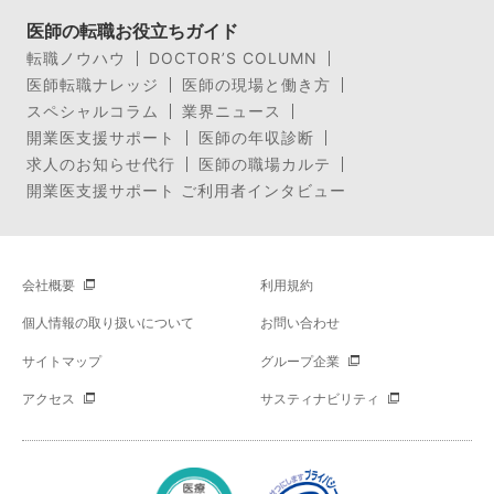
医師の転職お役立ちガイド
転職ノウハウ
DOCTOR’S COLUMN
医師転職ナレッジ
医師の現場と働き方
スペシャルコラム
業界ニュース
開業医支援サポート
医師の年収診断
求人のお知らせ代行
医師の職場カルテ
開業医支援サポート ご利用者インタビュー
会社概要
利用規約
個人情報の取り扱いについて
お問い合わせ
サイトマップ
グループ企業
アクセス
サスティナビリティ