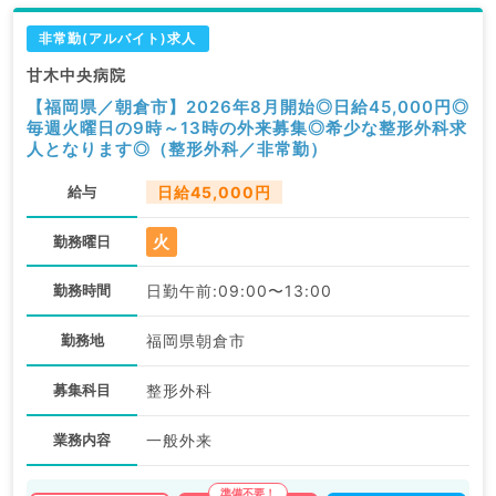
非常勤(アルバイト)求人
甘木中央病院
【福岡県／朝倉市】2026年8月開始◎日給45,000円◎
毎週火曜日の9時～13時の外来募集◎希少な整形外科求
人となります◎（整形外科／非常勤）
給与
日給45,000円
火
勤務曜日
勤務時間
日勤午前:09:00〜13:00
勤務地
福岡県朝倉市
募集科目
整形外科
業務内容
一般外来