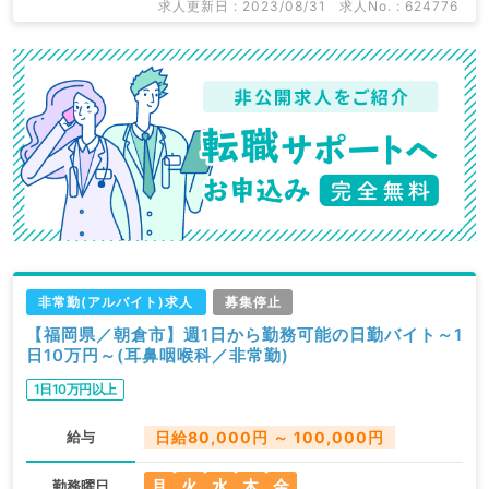
求人更新日 : 2023/08/31
求人No. : 624776
非常勤(アルバイト)求人
募集停止
【福岡県／朝倉市】週1日から勤務可能の日勤バイト～1
日10万円～(耳鼻咽喉科／非常勤)
1日10万円以上
給与
日給80,000円 ～ 100,000円
月
火
水
木
金
勤務曜日