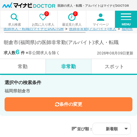
医師の求人・転職・アルバイトはマイナビDOCTOR
0
0
MENU
お気に入り求人
最近見た求人
マイページ
求人検索
医師求人・転職のマイナビDOCTOR
医師非常勤(アルバイト)求人
福岡県
朝倉市(福岡県)の医師非常勤(アルバイト)求人・転職
6
求人数
件
※非公開求人を除く
2026年08月09日更新
常勤
非常勤
スポット
選択中の検索条件
福岡県朝倉市
条件の変更
並び順：
新着順