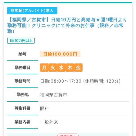
非常勤(アルバイト)求人
【福岡県／古賀市】日給10万円と高給与★週1曜日より
勤務可能！クリニックにて外来のお仕事（眼科／非常
勤）
1日10万円以上
給与
日給100,000円
月
火
水
木
金
勤務曜日
勤務時間
日勤:08:00〜17:30 (休憩時間: 120分)
勤務地
福岡県古賀市
募集科目
眼科
業務内容
一般外来