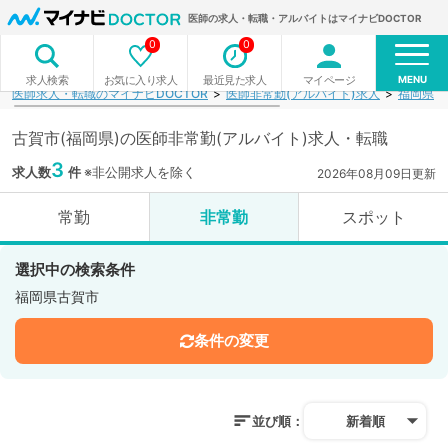
医師の求人・転職・アルバイトはマイナビDOCTOR
0
0
MENU
お気に入り求人
最近見た求人
マイページ
求人検索
医師求人・転職のマイナビDOCTOR
医師非常勤(アルバイト)求人
福岡県
古賀市(福岡県)の医師非常勤(アルバイト)求人・転職
3
求人数
件
※非公開求人を除く
2026年08月09日更新
常勤
非常勤
スポット
選択中の検索条件
福岡県古賀市
条件の変更
並び順：
新着順