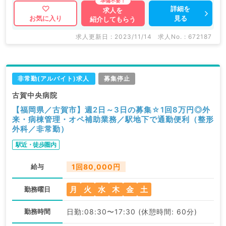
詳細を
求人を
見る
お気に入り
紹介してもらう
求人更新日 : 2023/11/14
求人No. : 672187
非常勤(アルバイト)求人
募集停止
古賀中央病院
【福岡県／古賀市】週2日～3日の募集☆1回8万円◎外
来・病棟管理・オペ補助業務／駅地下で通勤便利（整形
外科／非常勤）
駅近・徒歩圏内
給与
1回80,000円
月
火
水
木
金
土
勤務曜日
勤務時間
日勤:08:30〜17:30 (休憩時間: 60分)