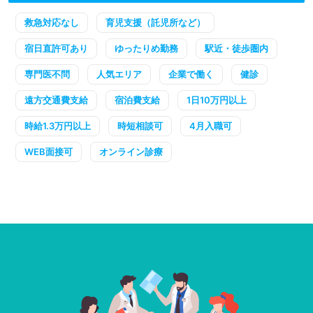
救急対応なし
育児支援（託児所など）
宿日直許可あり
ゆったりめ勤務
駅近・徒歩圏内
専門医不問
人気エリア
企業で働く
健診
遠方交通費支給
宿泊費支給
1日10万円以上
時給1.3万円以上
時短相談可
4月入職可
WEB面接可
オンライン診療