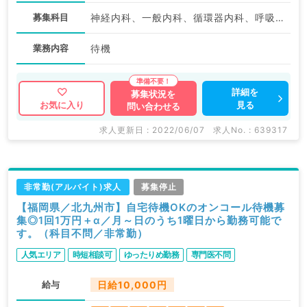
募集科目
神経内科、一般内科、循環器内科、呼吸器内科、消化器内科、内分泌・代謝内科、腎臓内科、老年内科、血液内科、外科系全般、一般外科、膠原病科
業務内容
待機
詳細を
募集状況を
見る
お気に入り
問い合わせる
求人更新日 : 2022/06/07
求人No. : 639317
非常勤(アルバイト)求人
募集停止
【福岡県／北九州市】自宅待機OKのオンコール待機募
集◎1回1万円＋α／月～日のうち1曜日から勤務可能で
す。（科目不問／非常勤）
人気エリア
時短相談可
ゆったりめ勤務
専門医不問
給与
日給10,000円