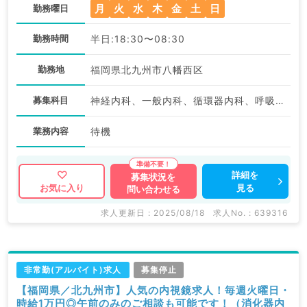
月
火
水
木
金
土
日
勤務曜日
勤務時間
半日:18:30〜08:30
勤務地
福岡県北九州市八幡西区
募集科目
神経内科、一般内科、循環器内科、呼吸器内科、消化器内科、内分泌・代謝内科、腎臓内科、老年内科、血液内科、外科系全般、一般外科、膠原病科
業務内容
待機
詳細を
募集状況を
見る
お気に入り
問い合わせる
求人更新日 : 2025/08/18
求人No. : 639316
非常勤(アルバイト)求人
募集停止
【福岡県／北九州市】人気の内視鏡求人！毎週火曜日・
時給1万円◎午前のみのご相談も可能です！（消化器内