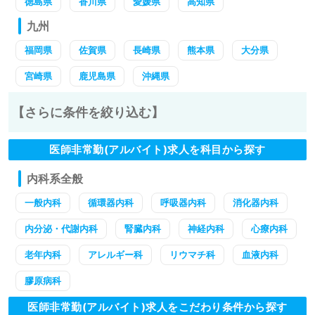
徳島県
香川県
愛媛県
高知県
九州
福岡県
佐賀県
長崎県
熊本県
大分県
宮崎県
鹿児島県
沖縄県
【さらに条件を絞り込む】
医師非常勤(アルバイト)求人を科目から探す
内科系全般
一般内科
循環器内科
呼吸器内科
消化器内科
内分泌・代謝内科
腎臓内科
神経内科
心療内科
老年内科
アレルギー科
リウマチ科
血液内科
膠原病科
医師非常勤(アルバイト)求人をこだわり条件から探す