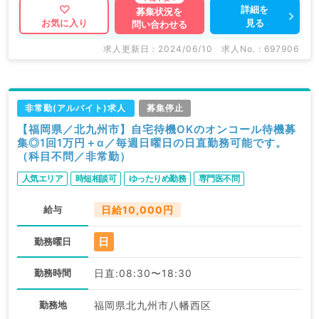
詳細を
募集状況を
見る
お気に入り
問い合わせる
求人更新日 : 2024/06/10
求人No. : 697906
非常勤(アルバイト)求人
募集停止
【福岡県／北九州市】自宅待機OKのオンコール待機募
集◎1回1万円＋α／毎週日曜日の日直勤務可能です。
（科目不問／非常勤）
人気エリア
時短相談可
ゆったりめ勤務
専門医不問
給与
日給10,000円
日
勤務曜日
勤務時間
日直:08:30〜18:30
勤務地
福岡県北九州市八幡西区