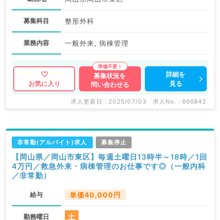
募集科目
整形外科
業務内容
一般外来, 病棟管理
詳細を
募集状況を
見る
お気に入り
問い合わせる
求人更新日 : 2025/07/03
求人No. : 666842
非常勤(アルバイト)求人
募集停止
【岡山県／岡山市東区】毎週土曜日13時半～18時／1回
4万円／救急外来・病棟管理のお仕事です◎（一般内科
／非常勤）
給与
単価40,000円
土
勤務曜日