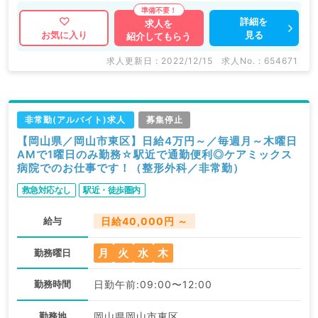
詳細を
求人を
見る
お気に入り
紹介してもらう
求人更新日 : 2022/12/15
求人No. : 654671
非常勤(アルバイト)求人
募集停止
【岡山県／岡山市東区】日給4万円～／毎週月～木曜日
AMで1曜日のみ勤務☆駅近で通勤便利◎ケアミックス
病院でのお仕事です！（整形外科／非常勤）
救急対応なし
駅近・徒歩圏内
給与
日給40,000円 ～
月
火
水
木
勤務曜日
勤務時間
日勤午前:09:00〜12:00
勤務地
岡山県岡山市東区