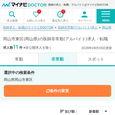
医師の求人・転職・アルバイトはマイナビDOCTOR
0
0
MENU
お気に入り求人
最近見た求人
マイページ
求人検索
医師求人・転職のマイナビDOCTOR
医師非常勤(アルバイト)求人
岡山県
岡山市東区(岡山県)の医師非常勤(アルバイト)求人・転職
11
求人数
件
※非公開求人を除く
2026年08月06日更新
常勤
非常勤
スポット
選択中の検索条件
岡山県岡山市東区
条件の変更
並び順：
新着順