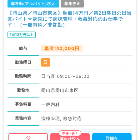
非常勤(アルバイト)求人
募集停止
【岡山県／岡山市東区】単価14万円／第2日曜日の日当
直バイト☆病院にて病棟管理・救急対応のお仕事で
す！（一般内科／非常勤）
1日10万円以上
給与
単価140,000円
日
勤務曜日
勤務時間
日当直:09:00〜09:00
勤務地
岡山県岡山市東区
募集科目
一般内科
業務内容
病棟管理, 救急対応
詳細を
募集状況を