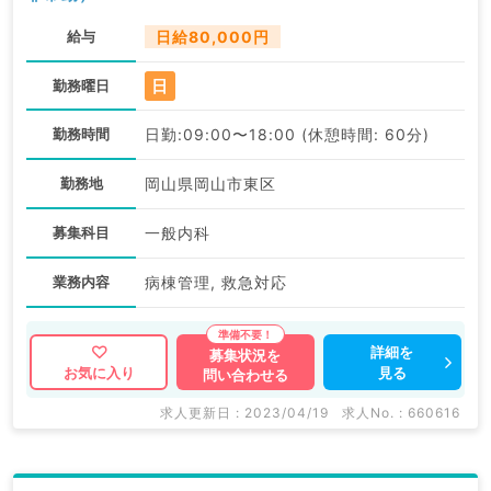
給与
日給80,000円
日
勤務曜日
勤務時間
日勤:09:00〜18:00 (休憩時間: 60分)
勤務地
岡山県岡山市東区
募集科目
一般内科
業務内容
病棟管理, 救急対応
詳細を
募集状況を
見る
お気に入り
問い合わせる
求人更新日 : 2023/04/19
求人No. : 660616