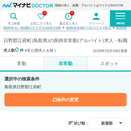
医師の求人・転職・アルバイトはマイナビDOCTOR
0
0
MENU
お気に入り求人
最近見た求人
マイページ
求人検索
医師求人・転職のマイナビDOCTOR
医師非常勤(アルバイト)求人
鳥取県
日野郡江府町(鳥取県)の医師非常勤(アルバイト)求人・転職
0
求人数
件
※非公開求人を除く
2026年08月08日更新
常勤
非常勤
スポット
選択中の検索条件
鳥取県日野郡江府町
条件の変更
並び順：
新着順