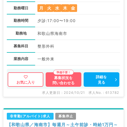
月
火
水
木
金
勤務曜日
勤務時間
夕診:17:00〜19:00
勤務地
和歌山県海南市
募集科目
整形外科
業務内容
一般外来
詳細を
募集状況を
見る
お気に入り
問い合わせる
求人更新日 : 2024/10/21
求人No. : 613782
非常勤(アルバイト)求人
募集停止
【和歌山県／海南市】毎週月～土午前診・時給1万円～