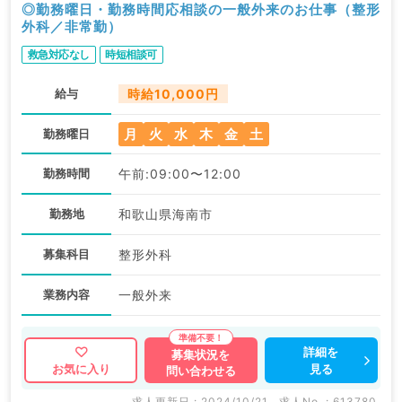
◎勤務曜日・勤務時間応相談の一般外来のお仕事（整形
外科／非常勤）
救急対応なし
時短相談可
給与
時給10,000円
月
火
水
木
金
土
勤務曜日
勤務時間
午前:09:00〜12:00
勤務地
和歌山県海南市
募集科目
整形外科
業務内容
一般外来
詳細を
募集状況を
見る
お気に入り
問い合わせる
求人更新日 : 2024/10/21
求人No. : 613780