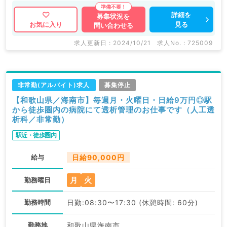
詳細を
募集状況を
見る
お気に入り
問い合わせる
求人更新日 : 2024/10/21
求人No. : 725009
非常勤(アルバイト)求人
募集停止
【和歌山県／海南市】毎週月・火曜日・日給9万円◎駅
から徒歩圏内の病院にて透析管理のお仕事です（人工透
析科／非常勤）
駅近・徒歩圏内
給与
日給90,000円
月
火
勤務曜日
勤務時間
日勤:08:30〜17:30 (休憩時間: 60分)
勤務地
和歌山県海南市