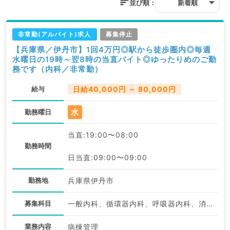
並び順：
新着順
非常勤(アルバイト)求人
募集停止
【兵庫県／伊丹市】1回4万円◎駅から徒歩圏内◎毎週
水曜日の19時～翌8時の当直バイト◎ゆったりめのご勤
務です（内科／非常勤）
給与
日給40,000円 ～ 80,000円
水
勤務曜日
当直:19:00〜08:00
勤務時間
日当直:09:00〜09:00
勤務地
兵庫県伊丹市
募集科目
一般内科、循環器内科、呼吸器内科、消化器内科、内分泌・代謝内科
業務内容
病棟管理