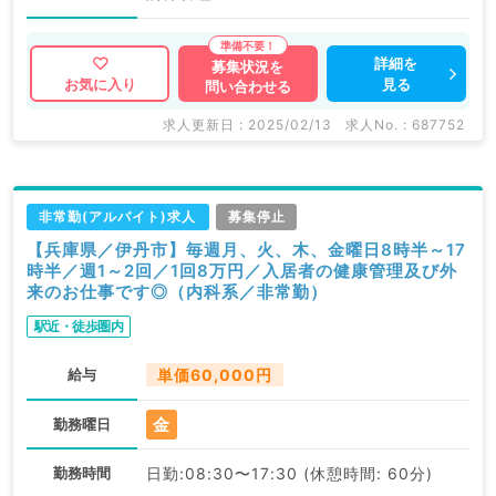
詳細を
募集状況を
見る
お気に入り
問い合わせる
求人更新日 : 2025/02/13
求人No. : 687752
非常勤(アルバイト)求人
募集停止
【兵庫県／伊丹市】毎週月、火、木、金曜日8時半～17
時半／週1～2回／1回8万円／入居者の健康管理及び外
来のお仕事です◎（内科系／非常勤）
駅近・徒歩圏内
給与
単価60,000円
金
勤務曜日
勤務時間
日勤:08:30〜17:30 (休憩時間: 60分)