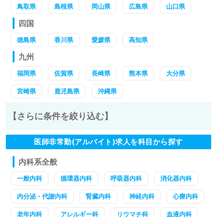
鳥取県
島根県
岡山県
広島県
山口県
四国
徳島県
香川県
愛媛県
高知県
九州
福岡県
佐賀県
長崎県
熊本県
大分県
宮崎県
鹿児島県
沖縄県
【さらに条件を絞り込む】
医師非常勤(アルバイト)求人を科目から探す
内科系全般
一般内科
循環器内科
呼吸器内科
消化器内科
内分泌・代謝内科
腎臓内科
神経内科
心療内科
老年内科
アレルギー科
リウマチ科
血液内科