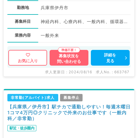
勤務地
兵庫県伊丹市
募集科目
神経内科、心療内科、一般内科、循環器内科、呼吸器内科、消化器内科、内分泌・代謝内科、腎臓内科、老年内科、血液内科、膠原病科
業務内容
一般外来
詳細を
募集状況を
見る
お気に入り
問い合わせる
求人更新日 : 2024/08/16
求人No. : 663767
非常勤(アルバイト)求人
募集停止
【兵庫県／伊丹市】駅チカで通勤しやすい！毎週木曜日
1コマ4万円◎クリニックで外来のお仕事です（一般内
科／非常勤）
駅近・徒歩圏内