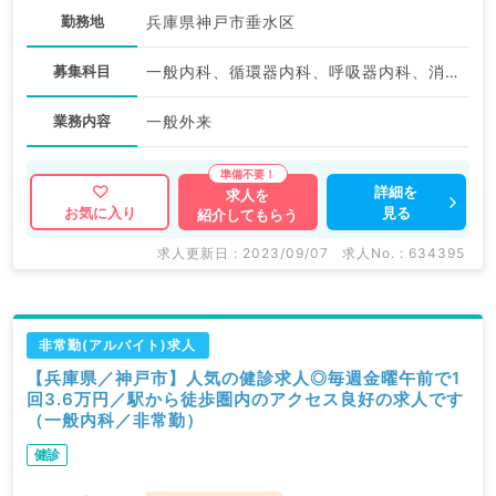
勤務地
兵庫県神戸市垂水区
募集科目
一般内科、循環器内科、呼吸器内科、消化器内科、内分泌・代謝内科
業務内容
一般外来
詳細を
求人を
見る
お気に入り
紹介してもらう
求人更新日 : 2023/09/07
求人No. : 634395
非常勤(アルバイト)求人
【兵庫県／神戸市】人気の健診求人◎毎週金曜午前で1
回3.6万円／駅から徒歩圏内のアクセス良好の求人です
（一般内科／非常勤）
健診