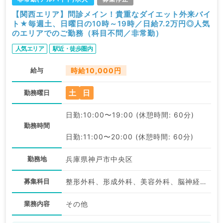
【関西エリア】問診メイン！貴重なダイエット外来バイ
ト★毎週土、日曜日の10時～19時／日給7.2万円◎人気
のエリアでのご勤務（科目不問／非常勤）
人気エリア
駅近・徒歩圏内
給与
時給10,000円
土
日
勤務曜日
日勤:10:00〜19:00 (休憩時間: 60分)
勤務時間
日勤:11:00〜20:00 (休憩時間: 60分)
勤務地
兵庫県神戸市中央区
募集科目
整形外科、形成外科、美容外科、脳神経外科、呼吸器外科、心臓血管外科、一般内科、循環器内科、呼吸器内科、消化器内科、内分泌・代謝内科、腎臓内科、外科系全般、一般外科、消化器外科、乳腺外科、美容皮膚科、科目不問
業務内容
その他