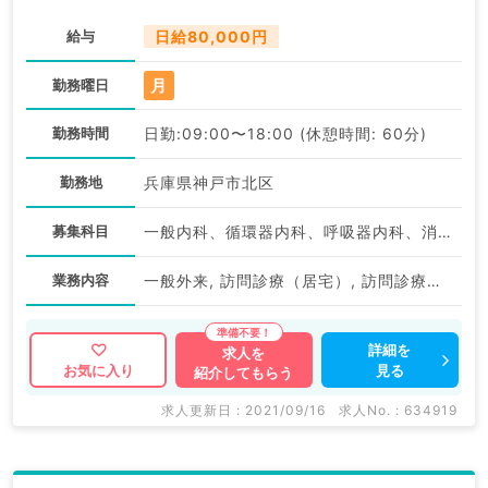
給与
日給80,000円
月
勤務曜日
勤務時間
日勤:09:00〜18:00 (休憩時間: 60分)
勤務地
兵庫県神戸市北区
募集科目
一般内科、循環器内科、呼吸器内科、消化器内科、内分泌・代謝内科
業務内容
一般外来, 訪問診療（居宅）, 訪問診療（施設）
詳細を
求人を
見る
お気に入り
紹介してもらう
求人更新日 : 2021/09/16
求人No. : 634919