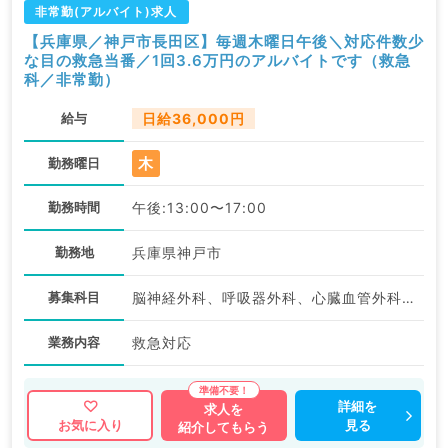
非常勤(アルバイト)求人
【兵庫県／神戸市長田区】毎週木曜日午後＼対応件数少
な目の救急当番／1回3.6万円のアルバイトです（救急
科／非常勤）
給与
日給36,000円
木
勤務曜日
勤務時間
午後:13:00〜17:00
勤務地
兵庫県神戸市
募集科目
脳神経外科、呼吸器外科、心臓血管外科、一般内科、循環器内科、呼吸器内科、消化器内科、内分泌・代謝内科、外科系全般、一般外科、消化器外科、救急科・ＩＣＵ
業務内容
救急対応
詳細を
求人を
見る
お気に入り
紹介してもらう