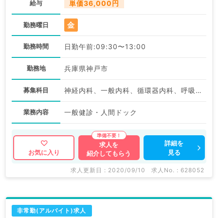
給与
単価36,000円
金
勤務曜日
勤務時間
日勤午前:09:30〜13:00
勤務地
兵庫県神戸市
募集科目
神経内科、一般内科、循環器内科、呼吸器内科、消化器内科、内分泌・代謝内科、腎臓内科、老年内科、血液内科、外科系全般、一般外科、膠原病科
業務内容
一般健診・人間ドック
詳細を
求人を
見る
お気に入り
紹介してもらう
求人更新日 : 2020/09/10
求人No. : 628052
非常勤(アルバイト)求人