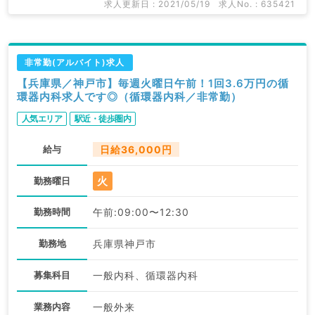
求人更新日 : 2021/05/19
求人No. : 635421
非常勤(アルバイト)求人
【兵庫県／神戸市】毎週火曜日午前！1回3.6万円の循
環器内科求人です◎（循環器内科／非常勤）
人気エリア
駅近・徒歩圏内
給与
日給36,000円
火
勤務曜日
勤務時間
午前:09:00〜12:30
勤務地
兵庫県神戸市
募集科目
一般内科、循環器内科
業務内容
一般外来