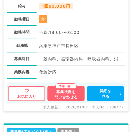
給与
1回60,000円
金
勤務曜日
勤務時間
当直:18:00〜08:00
勤務地
兵庫県神戸市長田区
募集科目
一般内科、循環器内科、呼吸器内科、消化器内科、内分泌・代謝内科
業務内容
救急対応
詳細を
募集状況を
見る
お気に入り
問い合わせる
求人更新日 : 2026/01/07
求人No. : 788477
非常勤(アルバイト)求人
募集停止