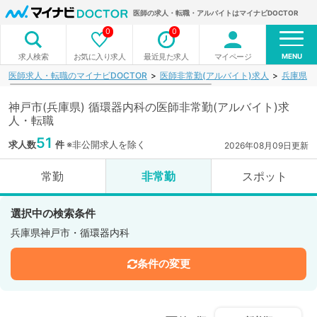
医師の求人・転職・アルバイトはマイナビDOCTOR
0
0
MENU
お気に入り求人
最近見た求人
マイページ
求人検索
医師求人・転職のマイナビDOCTOR
医師非常勤(アルバイト)求人
兵庫県
神戸市(兵庫県) 循環器内科の医師非常勤(アルバイト)求
人・転職
51
求人数
件
※非公開求人を除く
2026年08月09日更新
常勤
非常勤
スポット
選択中の検索条件
兵庫県神戸市・循環器内科
条件の変更