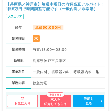
【兵庫県／神戸市】毎週木曜日の内科当直アルバイト！
1回5万円で時間調整可能です（一般内科／非常勤）
人気エリア
給与
単価50,000円
木
勤務曜日
勤務時間
当直:18:00〜08:00
勤務地
兵庫県神戸市兵庫区
募集科目
一般内科、循環器内科、呼吸器内科、消化器内科、内分泌・代謝内科
業務内容
救急対応
詳細を
求人を
見る
お気に入り
紹介してもらう