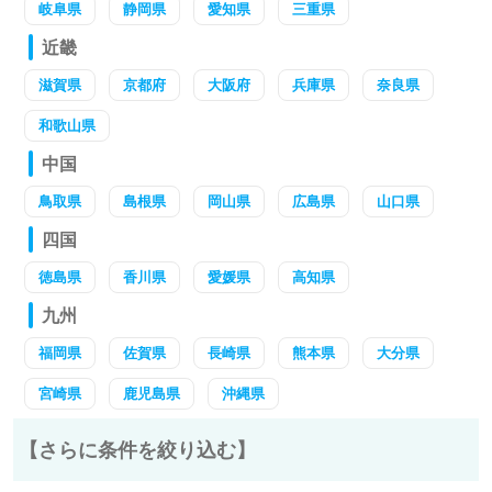
岐阜県
静岡県
愛知県
三重県
近畿
滋賀県
京都府
大阪府
兵庫県
奈良県
和歌山県
中国
鳥取県
島根県
岡山県
広島県
山口県
四国
徳島県
香川県
愛媛県
高知県
九州
福岡県
佐賀県
長崎県
熊本県
大分県
宮崎県
鹿児島県
沖縄県
【さらに条件を絞り込む】