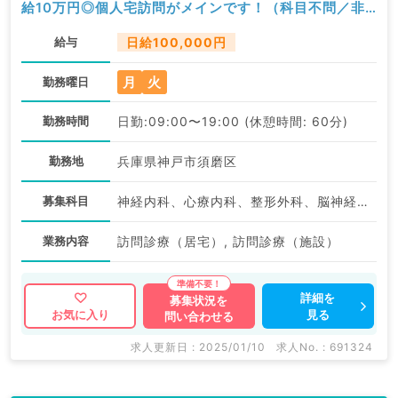
給10万円◎個人宅訪問がメインです！（科目不問／非
常勤）
給与
日給100,000円
月
火
勤務曜日
勤務時間
日勤:09:00〜19:00 (休憩時間: 60分)
勤務地
兵庫県神戸市須磨区
募集科目
神経内科、心療内科、整形外科、脳神経外科、心臓血管外科、泌尿器科、一般内科、循環器内科、呼吸器内科、消化器内科、内分泌・代謝内科、腎臓内科、老年内科、血液内科、外科系全般、一般外科、消化器外科、膠原病科
業務内容
訪問診療（居宅）, 訪問診療（施設）
詳細を
募集状況を
見る
お気に入り
問い合わせる
求人更新日 : 2025/01/10
求人No. : 691324