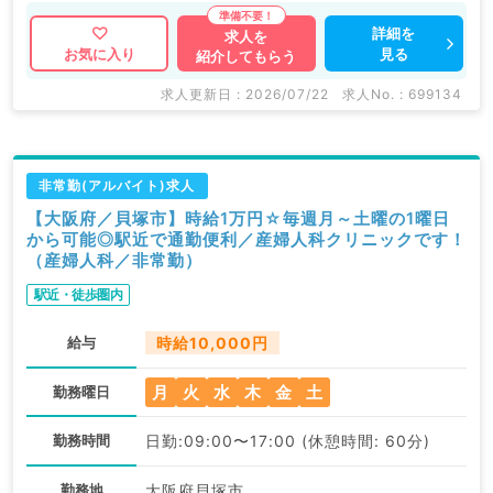
詳細を
求人を
見る
お気に入り
紹介してもらう
求人更新日 : 2026/07/22
求人No. : 699134
非常勤(アルバイト)求人
【大阪府／貝塚市】時給1万円☆毎週月～土曜の1曜日
から可能◎駅近で通勤便利／産婦人科クリニックです！
（産婦人科／非常勤）
駅近・徒歩圏内
給与
時給10,000円
月
火
水
木
金
土
勤務曜日
勤務時間
日勤:09:00〜17:00 (休憩時間: 60分)
勤務地
大阪府貝塚市