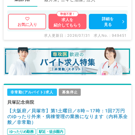
詳細を
求人を
見る
お気に入り
紹介してもらう
求人更新日 : 2026/07/31
求人No. : 949451
非常勤(アルバイト)求人
募集停止
貝塚記念病院
【大阪府／貝塚市】第1土曜日／8時～17時：1回7万円
のゆったり外来・病棟管理の業務になります（内科系全
般／非常勤）
ゆったりめ勤務
駅近・徒歩圏内