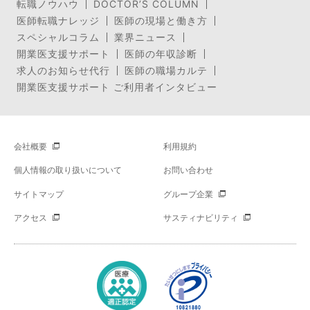
転職ノウハウ
DOCTOR’S COLUMN
医師転職ナレッジ
医師の現場と働き方
スペシャルコラム
業界ニュース
開業医支援サポート
医師の年収診断
求人のお知らせ代行
医師の職場カルテ
開業医支援サポート ご利用者インタビュー
会社概要
利用規約
個人情報の取り扱いについて
お問い合わせ
サイトマップ
グループ企業
アクセス
サスティナビリティ