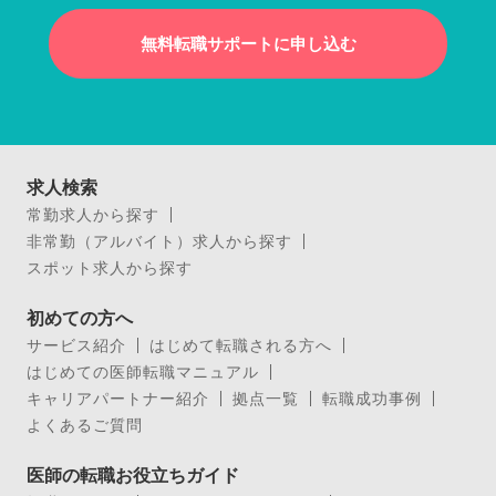
無料転職サポートに申し込む
求人検索
常勤求人から探す
非常勤（アルバイト）求人から探す
スポット求人から探す
初めての方へ
サービス紹介
はじめて転職される方へ
はじめての医師転職マニュアル
キャリアパートナー紹介
拠点一覧
転職成功事例
よくあるご質問
医師の転職お役立ちガイド