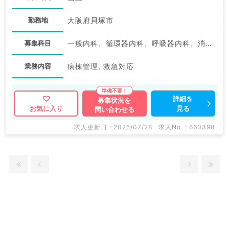
勤務地
大阪府貝塚市
募集科目
一般内科、循環器内科、呼吸器内科、消化器内科、内分泌・代謝内科
業務内容
病棟管理, 救急対応
詳細を
募集状況を
見る
お気に入り
問い合わせる
求人更新日 : 2025/07/28
求人No. : 660398