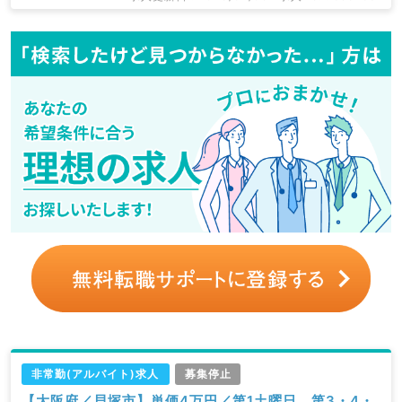
非常勤(アルバイト)求人
募集停止
【大阪府／貝塚市】単価4万円／第1土曜日、第3・4・