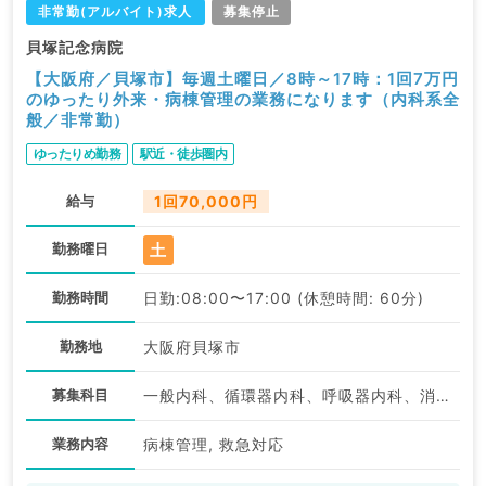
非常勤(アルバイト)求人
募集停止
貝塚記念病院
【大阪府／貝塚市】毎週土曜日／8時～17時：1回7万円
のゆったり外来・病棟管理の業務になります（内科系全
般／非常勤）
ゆったりめ勤務
駅近・徒歩圏内
給与
1回70,000円
土
勤務曜日
勤務時間
日勤:08:00〜17:00 (休憩時間: 60分)
勤務地
大阪府貝塚市
募集科目
一般内科、循環器内科、呼吸器内科、消化器内科、内分泌・代謝内科
業務内容
病棟管理, 救急対応