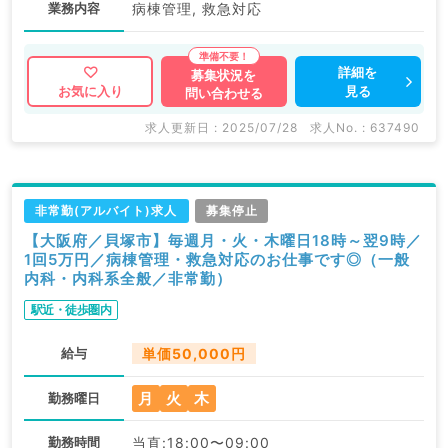
業務内容
病棟管理, 救急対応
詳細を
募集状況を
見る
お気に入り
問い合わせる
求人更新日 : 2025/07/28
求人No. : 637490
非常勤(アルバイト)求人
募集停止
【大阪府／貝塚市】毎週月・火・木曜日18時～翌9時／
1回5万円／病棟管理・救急対応のお仕事です◎（一般
内科・内科系全般／非常勤）
駅近・徒歩圏内
給与
単価50,000円
月
火
木
勤務曜日
勤務時間
当直:18:00〜09:00