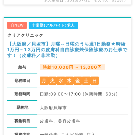
求人更新日 : 2026/07/22
求人No. : 632877
NEW
非常勤(アルバイト)求人
クリアクリニック
【大阪府／貝塚市】月曜～日曜のうち週1日勤務★時給
1万円～1.3万円の皮膚科自由診療兼保険診療のお仕事で
す！（皮膚科／非常勤）
給与
時給10,000円 ～ 13,000円
月
火
水
木
金
土
日
勤務曜日
勤務時間
日勤:09:00〜17:00 (休憩時間: 60分)
勤務地
大阪府貝塚市
募集科目
皮膚科、美容皮膚科
業務内容
一般外来, ニキビ治療, 注入