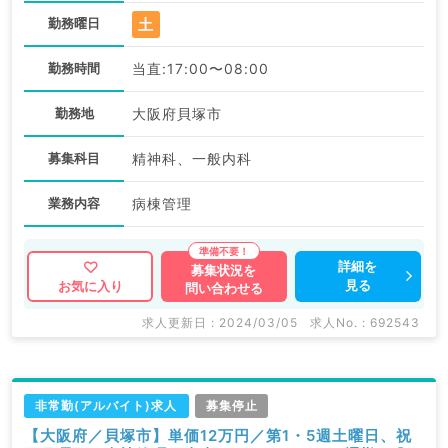
土
勤務曜日
勤務時間
当直:17:00〜08:00
勤務地
大阪府貝塚市
募集科目
精神科、一般内科
業務内容
病棟管理
詳細を
募集状況を
見る
お気に入り
問い合わせる
求人更新日 : 2024/03/05
求人No. : 692543
非常勤(アルバイト)求人
募集停止
【大阪府／貝塚市】単価12万円／第1・5週土曜日、祝