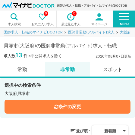
医師の求人・転職・アルバイトはマイナビDOCTOR
0
0
MENU
お気に入り求人
最近見た求人
マイページ
求人検索
医師求人・転職のマイナビDOCTOR
医師非常勤(アルバイト)求人
大阪府
貝塚市(大阪府)の医師非常勤(アルバイト)求人・転職
13
求人数
件
※非公開求人を除く
2026年08月07日更新
常勤
非常勤
スポット
選択中の検索条件
大阪府貝塚市
条件の変更
並び順：
新着順