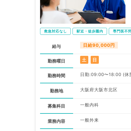
救急対応なし
駅近・徒歩圏内
専門医不
日給90,000円
給与
土
日
勤務曜日
日勤:09:00〜18:00 (
勤務時間
大阪府大阪市北区
勤務地
一般内科
募集科目
一般外来
業務内容