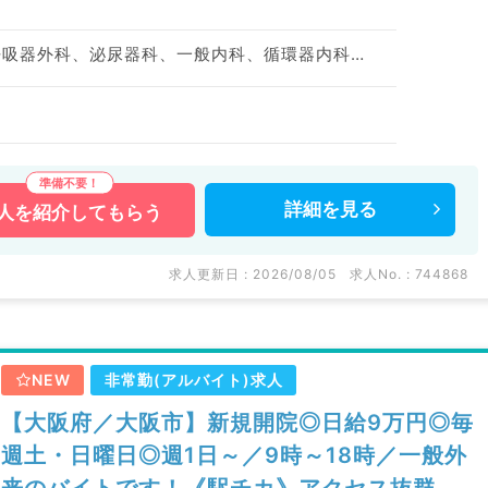
神経内科、整形外科、呼吸器外科、泌尿器科、一般内科、循環器内科、呼吸器内科、消化器内科、内分泌・代謝内科、腎臓内科、血液内科、外科系全般、一般外科、消化器外科、救急科・ＩＣＵ
詳細を
見る
人を
紹介してもらう
求人更新日 : 2026/08/05
求人No. : 744868
NEW
非常勤(アルバイト)求人
【大阪府／大阪市】新規開院◎日給9万円◎毎
週土・日曜日◎週1日～／9時～18時／一般外
来のバイトです！《駅チカ》アクセス抜群