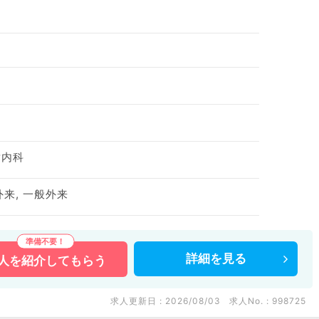
謝内科
外来, 一般外来
詳細を
見る
人を
紹介してもらう
求人更新日 : 2026/08/03
求人No. : 998725