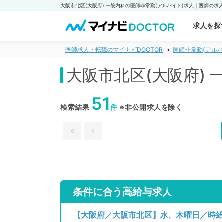
求人を探
医師求人・転職のマイナビDOCTOR
医師非常勤(アルバ
大阪市北区(大阪府)
51
検索結果
件
※非公開求人を除く
条件に合う高給与求人
【大阪府／大阪市北区】水、木曜日／時給