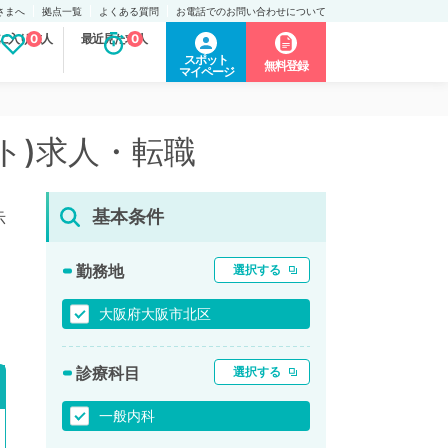
さまへ
拠点一覧
よくある質問
お電話でのお問い合わせについて
に入り求人
0
最近見た求人
0
スポット
無料登録
マイページ
ト)求人・転職
基本条件
示
勤務地
選択する
大阪府大阪市北区
診療科目
選択する
一般内科