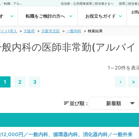
大阪市北区(大阪府) 一般内科の医師非常勤(アルバイト)求人｜医師の求人・転職・アルバイトは【マイナビDOCTOR】
自治体・公共団体採用ご担当者さまへ
採用ご担当者
お気
す
転職をご検討の方へ
お役立ちガイド
イト)求人
大阪府
大阪市北区
一般内科
検索結果
 一般内科の医師非常勤(アルバイ
1～20件を表
1
2
3
並び順：
新着順
12,000円／一般内科、循環器内科、消化器内科／一般外来