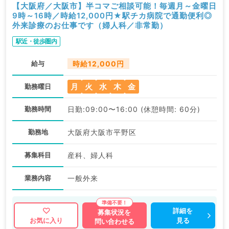
【大阪府／大阪市】半コマご相談可能！毎週月～金曜日
9時～16時／時給12,000円★駅チカ病院で通勤便利◎
外来診療のお仕事です（婦人科／非常勤）
駅近・徒歩圏内
給与
時給12,000円
月
火
水
木
金
勤務曜日
勤務時間
日勤:09:00〜16:00 (休憩時間: 60分)
勤務地
大阪府大阪市平野区
募集科目
産科、婦人科
業務内容
一般外来
詳細を
募集状況を
見る
お気に入り
問い合わせる