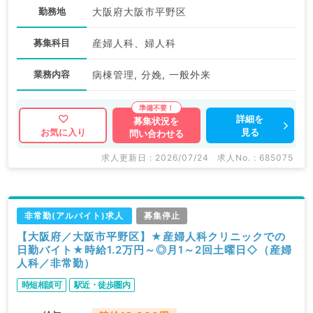
勤務地
大阪府大阪市平野区
募集科目
産婦人科、婦人科
業務内容
病棟管理, 分娩, 一般外来
詳細を
募集状況を
見る
お気に入り
問い合わせる
求人更新日 : 2026/07/24
求人No. : 685075
非常勤(アルバイト)求人
募集停止
【大阪府／大阪市平野区】★産婦人科クリニックでの
日勤バイト★時給1.2万円～◎月1～2回土曜日◇（産婦
人科／非常勤）
時短相談可
駅近・徒歩圏内