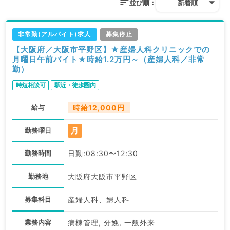
並び順：
新着順
非常勤(アルバイト)求人
募集停止
【大阪府／大阪市平野区】★産婦人科クリニックでの
月曜日午前バイト★時給1.2万円～（産婦人科／非常
勤）
時短相談可
駅近・徒歩圏内
給与
時給12,000円
月
勤務曜日
勤務時間
日勤:08:30〜12:30
勤務地
大阪府大阪市平野区
募集科目
産婦人科、婦人科
業務内容
病棟管理, 分娩, 一般外来