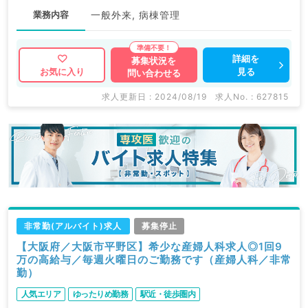
業務内容
一般外来, 病棟管理
詳細を
募集状況を
見る
お気に入り
問い合わせる
求人更新日 : 2024/08/19
求人No. : 627815
非常勤(アルバイト)求人
募集停止
【大阪府／大阪市平野区】希少な産婦人科求人◎1回9
万の高給与／毎週火曜日のご勤務です（産婦人科／非常
勤）
人気エリア
ゆったりめ勤務
駅近・徒歩圏内