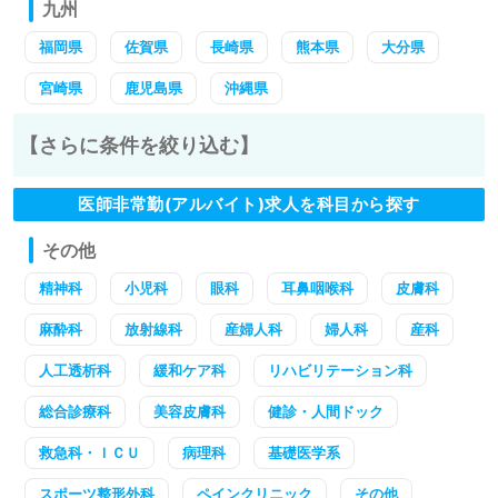
九州
福岡県
佐賀県
長崎県
熊本県
大分県
宮崎県
鹿児島県
沖縄県
【さらに条件を絞り込む】
医師非常勤(アルバイト)求人を科目から探す
その他
精神科
小児科
眼科
耳鼻咽喉科
皮膚科
麻酔科
放射線科
産婦人科
婦人科
産科
人工透析科
緩和ケア科
リハビリテーション科
総合診療科
美容皮膚科
健診・人間ドック
救急科・ＩＣＵ
病理科
基礎医学系
スポーツ整形外科
ペインクリニック
その他