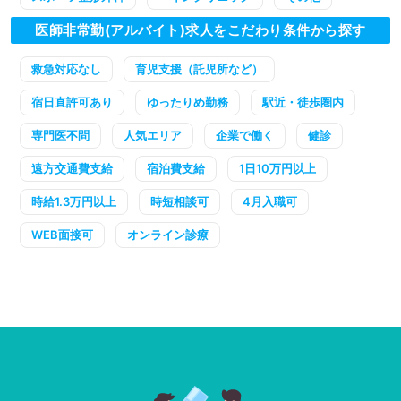
医師非常勤(アルバイト)求人をこだわり条件から探す
救急対応なし
育児支援（託児所など）
宿日直許可あり
ゆったりめ勤務
駅近・徒歩圏内
専門医不問
人気エリア
企業で働く
健診
遠方交通費支給
宿泊費支給
1日10万円以上
時給1.3万円以上
時短相談可
4月入職可
WEB面接可
オンライン診療