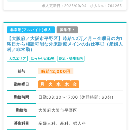
求人更新日 : 2025/09/04
求人No. : 764265
非常勤(アルバイト)求人
募集停止
【大阪府／大阪市平野区】時給1.2万／月～金曜日の内1
曜日から相談可能な外来診療メインのお仕事◎（産婦人
科／非常勤）
人気エリア
ゆったりめ勤務
駅近・徒歩圏内
給与
時給12,000円
月
火
水
木
金
勤務曜日
勤務時間
日勤:08:30〜17:00 (休憩時間: 60分)
勤務地
大阪府大阪市平野区
募集科目
産婦人科、産科、婦人科