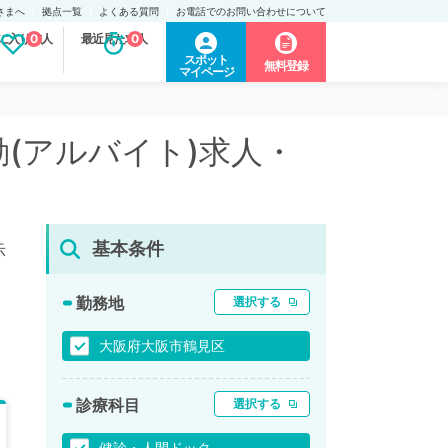
さまへ
拠点一覧
よくある質問
お電話でのお問い合わせについて
に入り求人
0
最近見た求人
0
スポット
無料登録
マイページ
勤(アルバイト)求人・
基本条件
示
勤務地
選択する
大阪府大阪市鶴見区
診療科目
選択する
健診・人間ドック