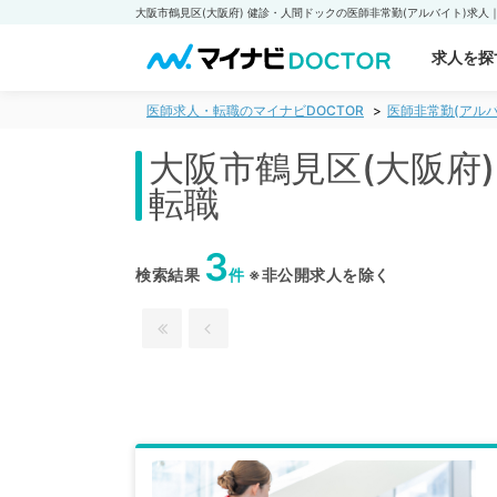
求人を探
医師求人・転職のマイナビDOCTOR
医師非常勤(アルバ
大阪市鶴見区(大阪府
転職
3
検索結果
件
※非公開求人を除く