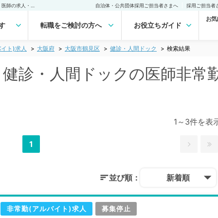
大阪市鶴見区(大阪府) 健診・人間ドックの医師非常勤(アルバイト)求人｜医師の求人・転職・アルバイトは【マイナビDOCTOR】
自治体・公共団体採用ご担当者さまへ
採用ご担当者
お気
す
転職をご検討の方へ
お役立ちガイド
イト)求人
大阪府
大阪市鶴見区
健診・人間ドック
検索結果
) 健診・人間ドックの医師非常
1～3件を表
1
並び順：
新着順
非常勤(アルバイト)求人
募集停止