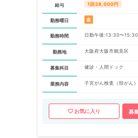
1回38,000円
給与
金
勤務曜日
日勤午後:13:30〜15:30
勤務時間
大阪府大阪市鶴見区
勤務地
健診・人間ドック
募集科目
子宮がん検査（頚がん
業務内容
お気に入り
募