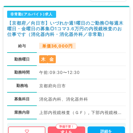
非常勤(アルバイト)求人
【京都府／向日市】いづれか週1曜日のご勤務◎毎週木
曜日・金曜日の募集◎1コマ3.6万円の内視鏡検査のお
仕事です（消化器内科・消化器外科／非常勤）
給与
単価36,000円
木
金
勤務曜日
勤務時間
午前:09:30〜12:30
勤務地
京都府向日市
募集科目
消化器内科、消化器外科
業務内容
上部内視鏡検査（ＧＦ）, 下部内視鏡検査（ＣＦ）
詳細を
求人を