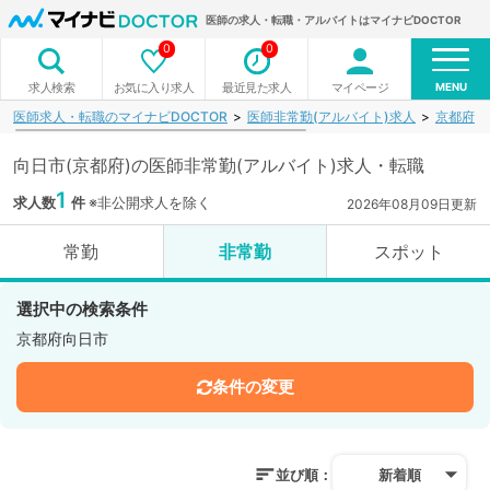
医師の求人・転職・アルバイトはマイナビDOCTOR
0
0
MENU
お気に入り求人
最近見た求人
マイページ
求人検索
医師求人・転職のマイナビDOCTOR
医師非常勤(アルバイト)求人
京都府
向日市(京都府)の医師非常勤(アルバイト)求人・転職
1
求人数
件
※非公開求人を除く
2026年08月09日更新
常勤
非常勤
スポット
選択中の検索条件
京都府向日市
条件の変更
並び順：
新着順