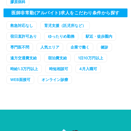
膠原病科
医師非常勤(アルバイト)求人をこだわり条件から探す
救急対応なし
育児支援（託児所など）
宿日直許可あり
ゆったりめ勤務
駅近・徒歩圏内
専門医不問
人気エリア
企業で働く
健診
遠方交通費支給
宿泊費支給
1日10万円以上
時給1.3万円以上
時短相談可
4月入職可
WEB面接可
オンライン診療