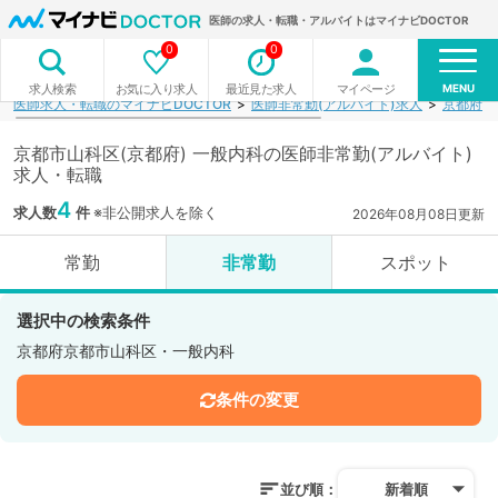
医師の求人・転職・アルバイトはマイナビDOCTOR
0
0
MENU
お気に入り求人
最近見た求人
マイページ
求人検索
医師求人・転職のマイナビDOCTOR
医師非常勤(アルバイト)求人
京都府
京都市山科区(京都府) 一般内科の医師非常勤(アルバイト)
求人・転職
4
求人数
件
※非公開求人を除く
2026年08月08日更新
常勤
非常勤
スポット
選択中の検索条件
京都府京都市山科区・一般内科
条件の変更
並び順：
新着順