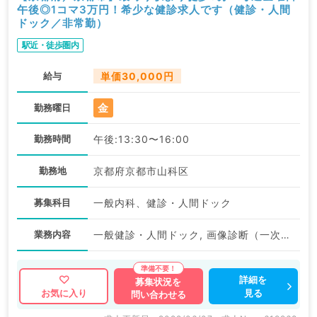
午後◎1コマ3万円！希少な健診求人です（健診・人間
ドック／非常勤）
駅近・徒歩圏内
給与
単価30,000円
金
勤務曜日
勤務時間
午後:13:30〜16:00
勤務地
京都府京都市山科区
募集科目
一般内科、健診・人間ドック
業務内容
一般健診・人間ドック, 画像診断（一次読影）, 画像診断（二次読影）
詳細を
募集状況を
見る
お気に入り
問い合わせる