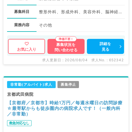
募集科目
整形外科、形成外科、美容外科、脳神経外科、呼吸器外科、心臓血管外科、一般内科、循環器内科、呼吸器内科、消化器内科、内分泌・代謝内科、腎臓内科、外科系全般、一般外科、消化器外科、乳腺外科、美容皮膚科、科目不問
業務内容
その他
詳細を
募集状況を
見る
お気に入り
問い合わせる
求人更新日 : 2026/08/04
求人No. : 652342
非常勤(アルバイト)求人
募集停止
京都武田病院
【京都府／京都市】時給1万円／毎週水曜日の訪問診療
☆最寄駅からも徒歩圏内の病院求人です！（一般内科
／非常勤）
救急対応なし