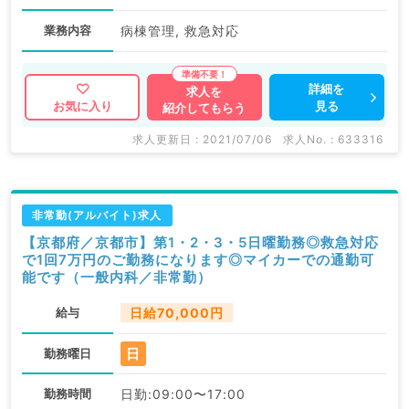
業務内容
病棟管理, 救急対応
詳細を
求人を
見る
お気に入り
紹介してもらう
求人更新日 : 2021/07/06
求人No. : 633316
非常勤(アルバイト)求人
【京都府／京都市】第1・2・3・5日曜勤務◎救急対応
で1回7万円のご勤務になります◎マイカーでの通勤可
能です（一般内科／非常勤）
給与
日給70,000円
日
勤務曜日
勤務時間
日勤:09:00〜17:00