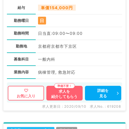
給与
単価154,000円
日
勤務曜日
勤務時間
日当直:09:00〜09:00
勤務地
京都府京都市下京区
募集科目
一般内科
業務内容
病棟管理, 救急対応
詳細を
求人を
見る
お気に入り
紹介してもらう
求人更新日 : 2020/09/10
求人No. : 619208