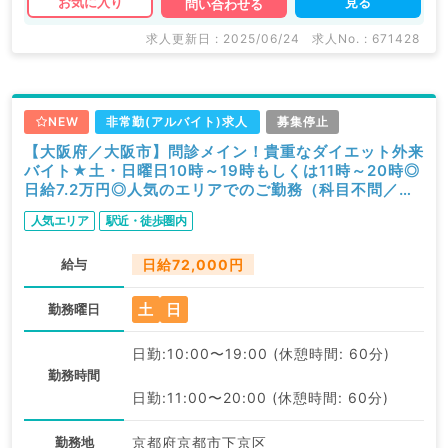
見る
お気に入り
問い合わせる
求人更新日 : 2025/06/24
求人No. : 671428
NEW
非常勤(アルバイト)求人
募集停止
【大阪府／大阪市】問診メイン！貴重なダイエット外来
バイト★土・日曜日10時～19時もしくは11時～20時◎
日給7.2万円◎人気のエリアでのご勤務（科目不問／非
常勤）
人気エリア
駅近・徒歩圏内
給与
日給72,000円
土
日
勤務曜日
日勤:10:00〜19:00 (休憩時間: 60分)
勤務時間
日勤:11:00〜20:00 (休憩時間: 60分)
勤務地
京都府京都市下京区