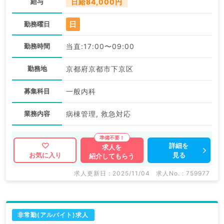
給与
日給84,000円
日
勤務曜日
勤務時間
当直:17:00〜09:00
勤務地
京都府京都市下京区
募集科目
一般内科
業務内容
病棟管理, 救急対応
詳細を
求人を
見る
お気に入り
紹介してもらう
求人更新日 : 2025/11/04
求人No. : 759977
非常勤(アルバイト)求人