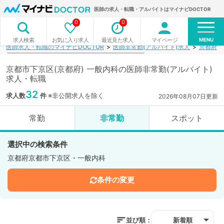
医師の求人・転職・アルバイトはマイナビDOCTOR
0
0
MENU
お気に入り求人
最近見た求人
マイページ
求人検索
医師求人・転職のマイナビDOCTOR
医師非常勤(アルバイト)求人
京都府
京都市下京区(京都府) 一般内科の医師非常勤(アルバイト)
求人・転職
32
求人数
件
※非公開求人を除く
2026年08月07日更新
常勤
非常勤
スポット
選択中の検索条件
京都府京都市下京区・一般内科
条件の変更
並び順：
新着順