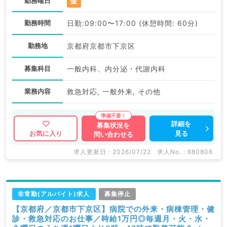
金
勤務曜日
勤務時間
日勤:09:00〜17:00 (休憩時間: 60分)
勤務地
京都府京都市下京区
募集科目
一般内科、内分泌・代謝内科
業務内容
救急対応, 一般外来, その他
詳細を
募集状況を
見る
お気に入り
問い合わせる
求人更新日 : 2026/07/22
求人No. : 680806
非常勤(アルバイト)求人
募集停止
【京都府／京都市下京区】病院での外来・病棟管理・健
診・救急対応のお仕事／時給1万円◎毎週月・火・水・