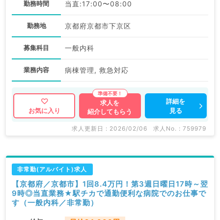
勤務時間
当直:17:00〜08:00
勤務地
京都府京都市下京区
募集科目
一般内科
業務内容
病棟管理, 救急対応
詳細を
求人を
見る
お気に入り
紹介してもらう
求人更新日 : 2026/02/06
求人No. : 759979
非常勤(アルバイト)求人
【京都府／京都市】1回8.4万円！第3週日曜日17時～翌
9時◎当直業務★駅チカで通勤便利な病院でのお仕事で
す（一般内科／非常勤）