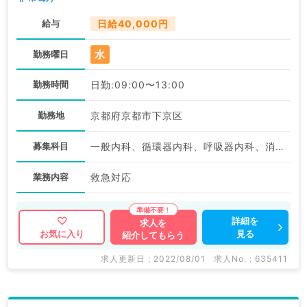
給与
日給40,000円
水
勤務曜日
勤務時間
日勤:09:00〜13:00
勤務地
京都府京都市下京区
募集科目
一般内科、循環器内科、呼吸器内科、消化器内科、内分泌・代謝内科
業務内容
救急対応
詳細を
求人を
見る
お気に入り
紹介してもらう
求人更新日 : 2022/08/01
求人No. : 635411