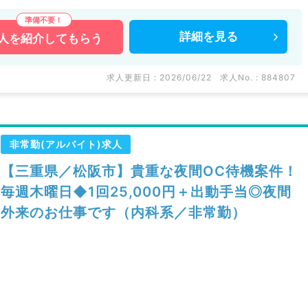
詳細を
見る
人を
紹介してもらう
求人更新日 : 2026/06/22
求人No. : 884807
非常勤(アルバイト)求人
【三重県／松阪市】貴重な夜間OC待機案件！
毎週木曜日◆1回25,000円＋出動手当◎夜間
外来のお仕事です（内科系／非常勤）