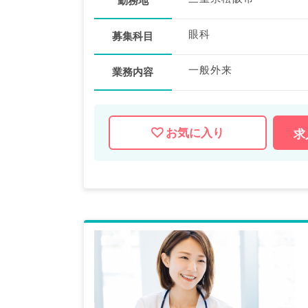
勤務地
眼科
募集科目
一般外来
業務内容
お気に入り
求