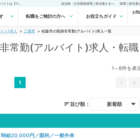
松阪市(三重県)の医師非常勤(アルバイト)求人｜医師の求人・転職・アルバイトは【マイナビDOCTOR】
自治体・公共団体採用ご担当者さまへ
採用ご担当者
お気
す
転職をご検討の方へ
お役立ちガイド
イト)求人
三重県
松阪市の医師非常勤(アルバイト)求人一覧
師非常勤(アルバイト)求人・転職
1～8件を表
1
並び順：
新着順
給20,000円／眼科／一般外来