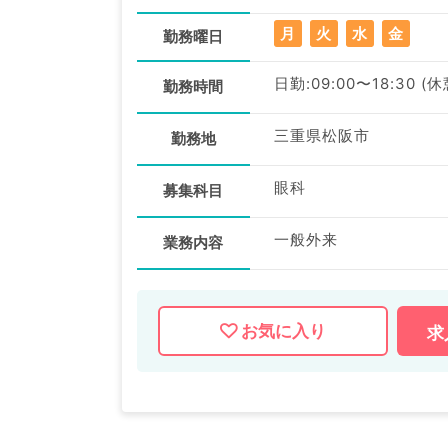
月
火
水
金
勤務曜日
日勤:09:00〜18:30 (休
勤務時間
三重県松阪市
勤務地
眼科
募集科目
一般外来
業務内容
お気に入り
求