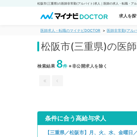
求人を探
医師求人・転職のマイナビDOCTOR
医師非常勤(アルバ
松阪市(三重県)の医
8
検索結果
件
※非公開求人を除く
条件に合う高給与求人
【三重県／松阪市】月、火、水、金曜日／時