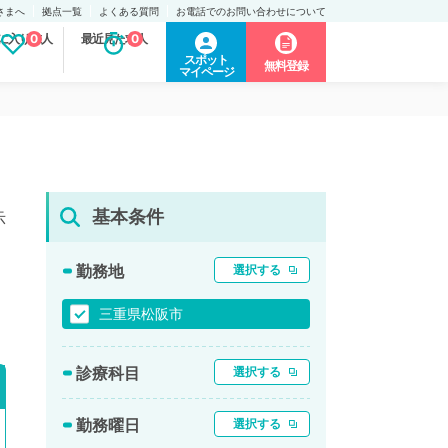
さまへ
拠点一覧
よくある質問
お電話でのお問い合わせについて
に入り求人
0
最近見た求人
0
スポット
無料登録
マイページ
基本条件
示
勤務地
選択する
三重県松阪市
診療科目
選択する
勤務曜日
選択する