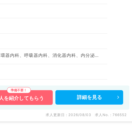
神経内科、一般内科、循環器内科、呼吸器内科、消化器内科、内分泌・代謝内科、腎臓内科、老年内科、血液内科、膠原病科
詳細を
見る
人を
紹介してもらう
求人更新日 : 2026/08/03
求人No. : 766552