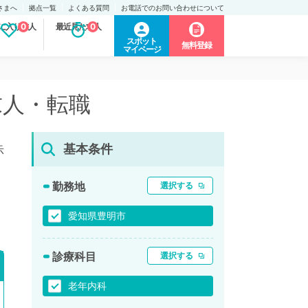
さまへ
拠点一覧
よくある質問
お電話でのお問い合わせについて
に入り求人
0
最近見た求人
0
スポット
無料登録
マイページ
求人・転職
基本条件
示
勤務地
選択する
愛知県豊明市
診療科目
選択する
老年内科