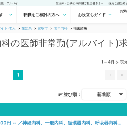
豊明市(愛知県) 老年内科の医師非常勤(アルバイト)求人｜医師の求人・転職・アルバイトは【マイナビDOCTOR】
自治体・公共団体採用ご担当者さまへ
採用ご担当者
お気
す
転職をご検討の方へ
お役立ちガイド
イト)求人
愛知県
豊明市
老年内科
検索結果
年内科の医師非常勤(アルバイト)
1～4件を表
1
並び順：
新着順
【愛知県／豊明市】月、水曜日／1回40,000円 ～ ／神経内科、一般内科、循環器内科、呼吸器内科、消化器内科、内分泌・代謝内科、腎臓内科、老年内科、血液内科、膠原病科／病棟管理、救急対応