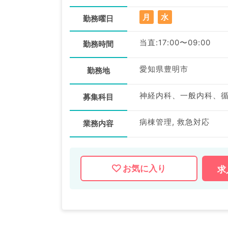
月
水
勤務曜日
当直:17:00〜09:00
勤務時間
愛知県豊明市
勤務地
募集科目
病棟管理, 救急対応
業務内容
お気に入り
求