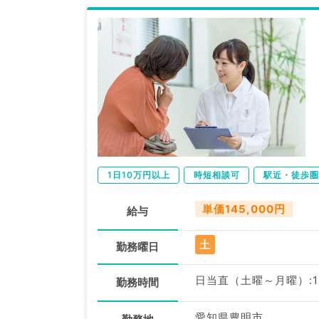
1日10万円以上
時短相談可
駅近・徒歩圏
単価145,000円
給与
土
勤務曜日
日当直（土曜～月曜）:18:
勤務時間
愛知県豊明市