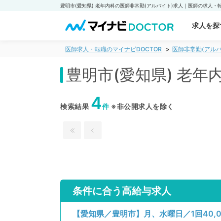
求人を探
医師求人・転職のマイナビDOCTOR
医師非常勤(アルバ
豊明市(愛知県) 老
4
検索結果
件
※非公開求人を除く
条件に合う高給与求人