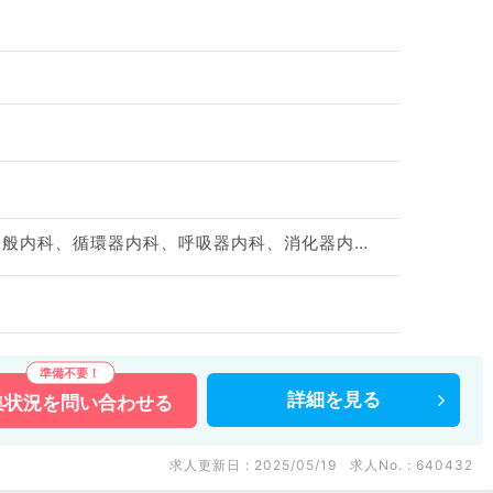
神経内科、心療内科、一般内科、循環器内科、呼吸器内科、消化器内科、内分泌・代謝内科、腎臓内科、老年内科、膠原病科
詳細を
見る
集状況を
問い合わせる
求人更新日 : 2025/05/19
求人No. : 640432