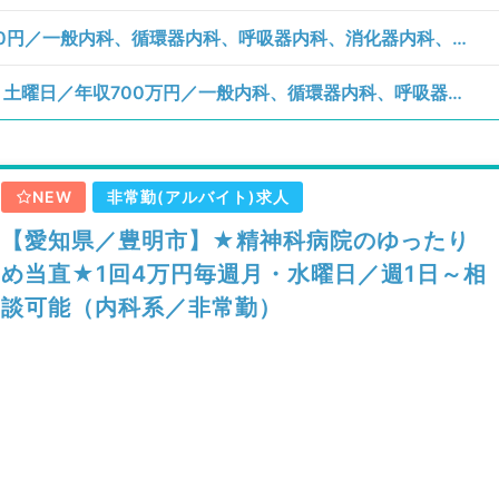
【愛知県／豊明市】土曜日／単価145,000円／一般内科、循環器内科、呼吸器内科、消化器内科、老年内科／病棟管理、その他、施設管理、施設管理
【愛知県／豊明市】月、火、水、木、金、土曜日／年収700万円／一般内科、循環器内科、呼吸器内科、消化器内科、老年内科、科目不問／その他、施設管理
NEW
非常勤(アルバイト)求人
【愛知県／豊明市】★精神科病院のゆったり
め当直★1回4万円毎週月・水曜日／週1日～相
談可能（内科系／非常勤）