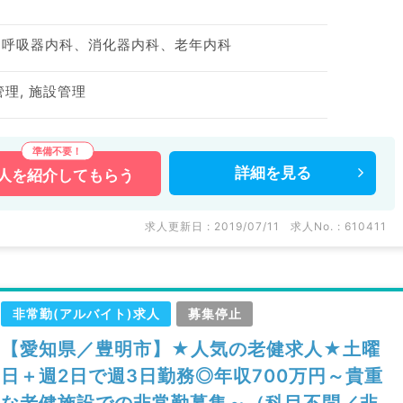
、呼吸器内科、消化器内科、老年内科
管理, 施設管理
詳細を
見る
人を
紹介してもらう
求人更新日 : 2019/07/11
求人No. : 610411
非常勤(アルバイト)求人
募集停止
【愛知県／豊明市】★人気の老健求人★土曜
日＋週2日で週3日勤務◎年収700万円～貴重
な老健施設での非常勤募集～（科目不問／非