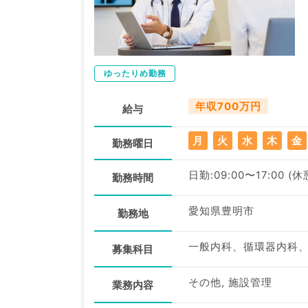
ゆったりめ勤務
年収700万円
給与
月
火
水
木
金
勤務曜日
日勤:09:00〜17:00 (
勤務時間
愛知県豊明市
勤務地
一般内科、循環器内科
募集科目
その他, 施設管理
業務内容