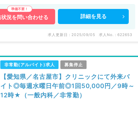
詳細を
見る
集状況を
問い合わせる
求人更新日 : 2025/09/05
求人No. : 622653
非常勤(アルバイト)求人
募集停止
【愛知県／名古屋市】クリニックにて外来バ
イト◎毎週水曜日午前◎1回50,000円／9時～
12時★（一般内科／非常勤）