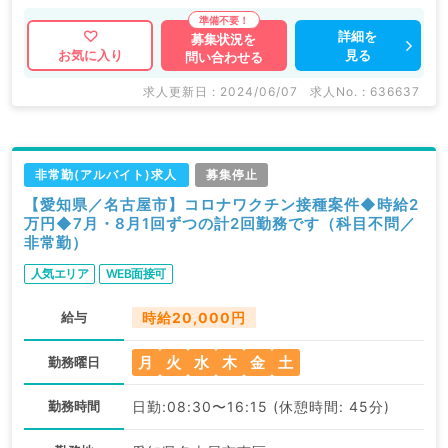
詳細を
募集状況を
見る
お気に入り
問い合わせる
求人更新日 : 2024/06/07
求人No. : 636637
非常勤(アルバイト)求人
募集停止
【愛知県／名古屋市】コロナワクチン接種案件◆時給2
万円◆7月・8月1回ずつの計2回勤務です（科目不問／
非常勤）
人気エリア
WEB面接可
給与
時給20,000円
月
火
水
木
金
土
勤務曜日
勤務時間
日勤:08:30〜16:15 (休憩時間: 45分)