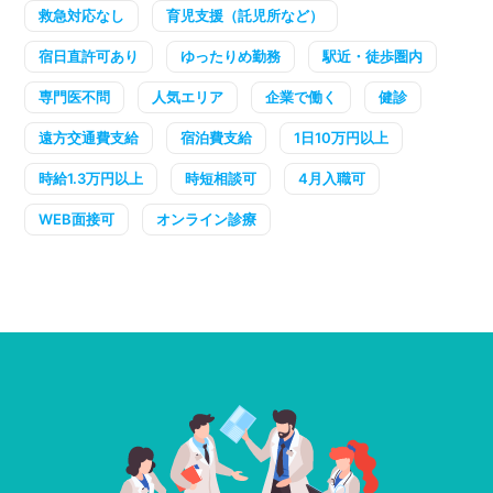
救急対応なし
育児支援（託児所など）
宿日直許可あり
ゆったりめ勤務
駅近・徒歩圏内
専門医不問
人気エリア
企業で働く
健診
遠方交通費支給
宿泊費支給
1日10万円以上
時給1.3万円以上
時短相談可
4月入職可
WEB面接可
オンライン診療