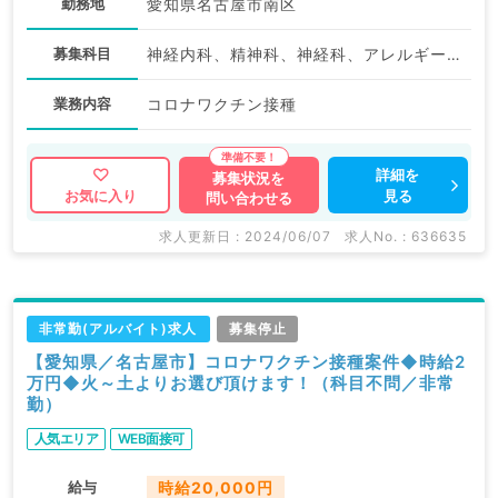
勤務地
愛知県名古屋市南区
募集科目
神経内科、精神科、神経科、アレルギー科、リウマチ科、小児科、整形外科、形成外科、美容外科、脳神経外科、呼吸器外科、心臓血管外科、小児外科、皮膚科、泌尿器科、産婦人科、産科、婦人科、眼科、耳鼻咽喉科、気管食道科、放射線科、リハビリテーション科、麻酔科、ペインクリニック、人工透析科、緩和ケア科、一般内科、循環器内科、呼吸器内科、消化器内科、内分泌・代謝内科、腎臓内科、老年内科、血液内科、外科系全般、一般外科、消化器外科、乳腺外科、総合診療科、美容皮膚科、健診・人間ドック、救急科・ＩＣＵ、病理科、基礎医学系、膠原病科、スポーツ整形外科、大腸・肛門外科、その他、産業医
業務内容
コロナワクチン接種
詳細を
募集状況を
見る
お気に入り
問い合わせる
求人更新日 : 2024/06/07
求人No. : 636635
非常勤(アルバイト)求人
募集停止
【愛知県／名古屋市】コロナワクチン接種案件◆時給2
万円◆火～土よりお選び頂けます！（科目不問／非常
勤）
人気エリア
WEB面接可
給与
時給20,000円