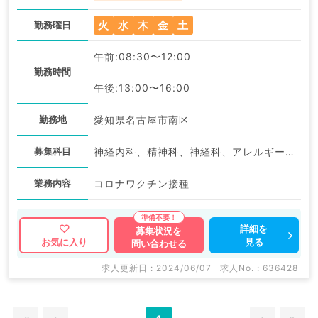
火
水
木
金
土
勤務曜日
午前:08:30〜12:00
勤務時間
午後:13:00〜16:00
勤務地
愛知県名古屋市南区
募集科目
神経内科、精神科、神経科、アレルギー科、リウマチ科、小児科、整形外科、形成外科、美容外科、脳神経外科、呼吸器外科、心臓血管外科、小児外科、皮膚科、泌尿器科、産婦人科、産科、婦人科、眼科、耳鼻咽喉科、気管食道科、放射線科、リハビリテーション科、麻酔科、ペインクリニック、人工透析科、緩和ケア科、一般内科、循環器内科、呼吸器内科、消化器内科、内分泌・代謝内科、腎臓内科、老年内科、血液内科、外科系全般、一般外科、消化器外科、乳腺外科、総合診療科、美容皮膚科、健診・人間ドック、救急科・ＩＣＵ、病理科、基礎医学系、膠原病科、スポーツ整形外科、大腸・肛門外科、その他、産業医
業務内容
コロナワクチン接種
詳細を
募集状況を
見る
お気に入り
問い合わせる
求人更新日 : 2024/06/07
求人No. : 636428