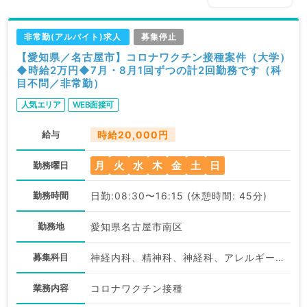
非常勤(アルバイト)求人
募集停止
【愛知県／名古屋市】コロナワクチン接種案件（大学）
◆時給2万円◆7月・8月1回ずつの計2回勤務です（科
目不問／非常勤）
人気エリア
WEB面接可
給与
時給20,000円
月
火
水
木
金
土
日
勤務曜日
勤務時間
日勤:08:30〜16:15 (休憩時間: 45分)
勤務地
愛知県名古屋市南区
募集科目
神経内科、精神科、神経科、アレルギー科、リウマチ科、小児科、整形外科、形成外科、美容外科、脳神経外科、呼吸器外科、心臓血管外科、小児外科、皮膚科、泌尿器科、産婦人科、産科、婦人科、眼科、耳鼻咽喉科、気管食道科、放射線科、リハビリテーション科、麻酔科、ペインクリニック、人工透析科、緩和ケア科、一般内科、循環器内科、呼吸器内科、消化器内科、内分泌・代謝内科、腎臓内科、老年内科、血液内科、外科系全般、一般外科、消化器外科、乳腺外科、総合診療科、美容皮膚科、健診・人間ドック、救急科・ＩＣＵ、病理科、基礎医学系、膠原病科、スポーツ整形外科、大腸・肛門外科、その他、産業医
業務内容
コロナワクチン接種