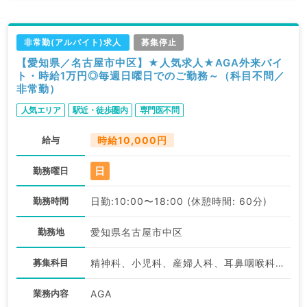
非常勤(アルバイト)求人
募集停止
【愛知県／名古屋市中区】★人気求人★AGA外来バイ
ト・時給1万円◎毎週日曜日でのご勤務～（科目不問／
非常勤）
人気エリア
駅近・徒歩圏内
専門医不問
給与
時給10,000円
日
勤務曜日
勤務時間
日勤:10:00〜18:00 (休憩時間: 60分)
勤務地
愛知県名古屋市中区
募集科目
精神科、小児科、産婦人科、耳鼻咽喉科、放射線科、麻酔科、一般内科、外科系全般、一般外科、美容皮膚科、健診・人間ドック、産業医、科目不問
業務内容
AGA