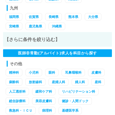
九州
福岡県
佐賀県
長崎県
熊本県
大分県
宮崎県
鹿児島県
沖縄県
【さらに条件を絞り込む】
医師非常勤(アルバイト)求人を科目から探す
その他
精神科
小児科
眼科
耳鼻咽喉科
皮膚科
麻酔科
放射線科
産婦人科
婦人科
産科
人工透析科
緩和ケア科
リハビリテーション科
総合診療科
美容皮膚科
健診・人間ドック
救急科・ＩＣＵ
病理科
基礎医学系