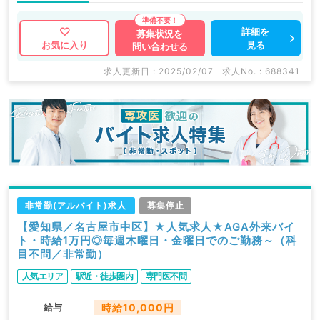
詳細を
募集状況を
見る
お気に入り
問い合わせる
求人更新日 : 2025/02/07
求人No. : 688341
非常勤(アルバイト)求人
募集停止
【愛知県／名古屋市中区】★人気求人★AGA外来バイ
ト・時給1万円◎毎週木曜日・金曜日でのご勤務～（科
目不問／非常勤）
人気エリア
駅近・徒歩圏内
専門医不問
給与
時給10,000円