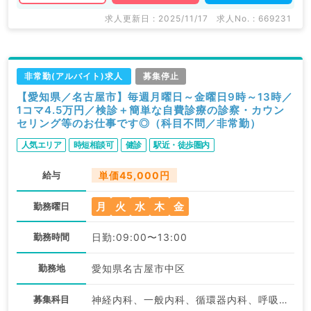
求人更新日 : 2025/11/17
求人No. : 669231
非常勤(アルバイト)求人
募集停止
【愛知県／名古屋市】毎週月曜日～金曜日9時～13時／
1コマ4.5万円／検診＋簡単な自費診療の診察・カウン
セリング等のお仕事です◎（科目不問／非常勤）
人気エリア
時短相談可
健診
駅近・徒歩圏内
給与
単価45,000円
月
火
水
木
金
勤務曜日
勤務時間
日勤:09:00〜13:00
勤務地
愛知県名古屋市中区
募集科目
神経内科、一般内科、循環器内科、呼吸器内科、消化器内科、内分泌・代謝内科、腎臓内科、老年内科、血液内科、美容皮膚科、健診・人間ドック、膠原病科