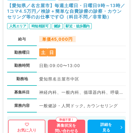
【愛知県／名古屋市】毎週土曜日・日曜日9時～13時／
1コマ4.5万円／検診＋簡単な自費診療の診察・カウン
セリング等のお仕事です◎（科目不問／非常勤）
人気エリア
時短相談可
健診
駅近・徒歩圏内
給与
単価45,000円
土
日
勤務曜日
勤務時間
日勤:09:00〜13:00
勤務地
愛知県名古屋市中区
募集科目
神経内科、一般内科、循環器内科、呼吸器内科、消化器内科、内分泌・代謝内科、腎臓内科、老年内科、血液内科、美容皮膚科、健診・人間ドック、膠原病科
業務内容
一般健診・人間ドック, カウンセリング
詳細を
募集状況を
見る
お気に入り
問い合わせる