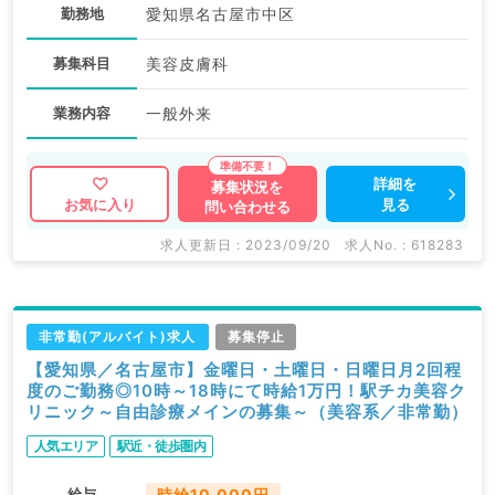
勤務地
愛知県名古屋市中区
募集科目
美容皮膚科
業務内容
一般外来
詳細を
募集状況を
見る
お気に入り
問い合わせる
求人更新日 : 2023/09/20
求人No. : 618283
非常勤(アルバイト)求人
募集停止
【愛知県／名古屋市】金曜日・土曜日・日曜日月2回程
度のご勤務◎10時～18時にて時給1万円！駅チカ美容ク
リニック～自由診療メインの募集～（美容系／非常勤）
人気エリア
駅近・徒歩圏内
給与
時給10,000円