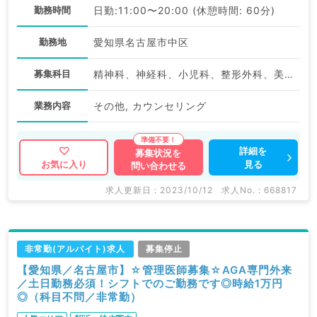
勤務時間
日勤:11:00〜20:00 (休憩時間: 60分)
勤務地
愛知県名古屋市中区
募集科目
精神科、神経科、小児科、整形外科、美容外科、心臓血管外科、皮膚科、産婦人科、婦人科、一般内科、循環器内科、呼吸器内科、消化器内科、内分泌・代謝内科、外科系全般、一般外科、消化器外科、乳腺外科、美容皮膚科、科目不問
業務内容
その他, カウンセリング
詳細を
募集状況を
見る
お気に入り
問い合わせる
求人更新日 : 2023/10/12
求人No. : 668817
非常勤(アルバイト)求人
募集停止
【愛知県／名古屋市】☆管理医師募集☆AGA専門外来
／土日勤務必須！シフトでのご勤務です◎時給1万円
◎（科目不問／非常勤）