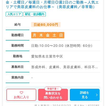
金・土曜日／毎週日・月曜日◎週2日のご勤務～人気エ
リアで美容皮膚科のお仕事～（美容皮膚科／非常勤）
人気エリア
駅近・徒歩圏内
給与
日給80,000円
月
木
金
土
日
勤務曜日
勤務時間
日勤:10:00〜20:00 (休憩時間: 60分)
勤務地
愛知県名古屋市中区
募集科目
形成外科、皮膚科、美容皮膚科、科目不問
業務内容
-
詳細を
募集状況を
見る
お気に入り
問い合わせる
求人更新日 : 2024/03/22
求人No. : 623185