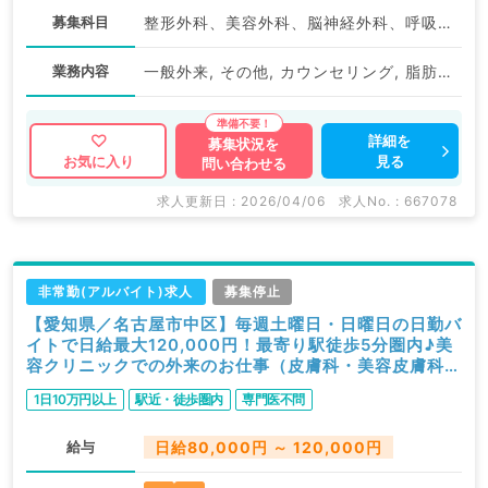
募集科目
整形外科、美容外科、脳神経外科、呼吸器外科、心臓血管外科、皮膚科、産婦人科、婦人科、一般内科、消化器内科、外科系全般、一般外科、美容皮膚科、スポーツ整形外科、科目不問
業務内容
一般外来, その他, カウンセリング, 脂肪吸引, 痩身, 注入
詳細を
募集状況を
見る
お気に入り
問い合わせる
求人更新日 : 2026/04/06
求人No. : 667078
非常勤(アルバイト)求人
募集停止
【愛知県／名古屋市中区】毎週土曜日・日曜日の日勤バ
イトで日給最大120,000円！最寄り駅徒歩5分圏内♪美
容クリニックでの外来のお仕事（皮膚科・美容皮膚科／
非常勤）
1日10万円以上
駅近・徒歩圏内
専門医不問
給与
日給80,000円 ～ 120,000円