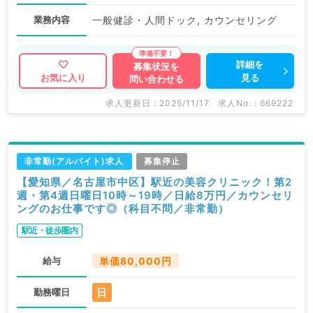
業務内容
一般健診・人間ドック, カウンセリング
詳細を
募集状況を
見る
お気に入り
問い合わせる
求人更新日 : 2025/11/17
求人No. : 669222
非常勤(アルバイト)求人
募集停止
【愛知県／名古屋市中区】駅近の美容クリニック！第2
週・第4週日曜日10時～19時／日給8万円／カウンセリ
ングのお仕事です◎（科目不問／非常勤）
駅近・徒歩圏内
給与
単価80,000円
日
勤務曜日