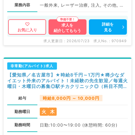
業務内容
一般外来, レーザー治療, 注入, その他, オンライン診療
詳細を
求人を
見る
お気に入り
紹介してもらう
求人更新日 : 2026/07/23
求人No. : 970949
非常勤(アルバイト)求人
【愛知県／名古屋市】★時給8千円～1万円★稀少なダ
イエット外来のアルバイト！未経験の先生歓迎／毎週火
曜日・木曜日の募集◎駅チカクリニック◎（科目不問／
非常勤）
給与
時給8,000円 ～ 10,000円
火
木
勤務曜日
勤務時間
日勤:10:00〜19:00 (休憩時間: 60分)