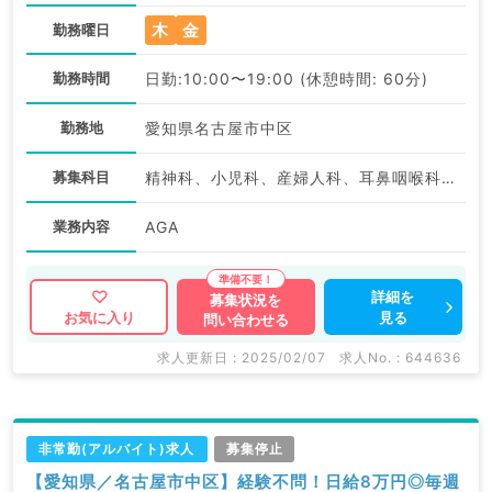
木
金
勤務曜日
勤務時間
日勤:10:00〜19:00 (休憩時間: 60分)
勤務地
愛知県名古屋市中区
募集科目
精神科、小児科、産婦人科、耳鼻咽喉科、放射線科、麻酔科、一般内科、外科系全般、一般外科、美容皮膚科、健診・人間ドック、産業医、科目不問
業務内容
AGA
詳細を
募集状況を
見る
お気に入り
問い合わせる
求人更新日 : 2025/02/07
求人No. : 644636
非常勤(アルバイト)求人
募集停止
【愛知県／名古屋市中区】経験不問！日給8万円◎毎週