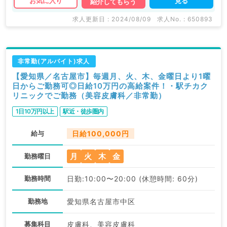
見る
お気に入り
紹介してもらう
求人更新日 : 2024/08/09
求人No. : 650893
非常勤(アルバイト)求人
【愛知県／名古屋市】毎週月、火、木、金曜日より1曜
日からご勤務可◎日給10万円の高給案件！・駅チカク
リニックでご勤務（美容皮膚科／非常勤）
1日10万円以上
駅近・徒歩圏内
給与
日給100,000円
月
火
木
金
勤務曜日
勤務時間
日勤:10:00〜20:00 (休憩時間: 60分)
勤務地
愛知県名古屋市中区
募集科目
皮膚科、美容皮膚科