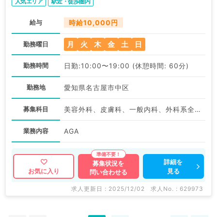
人気エリア
駅近・徒歩圏内
給与
時給10,000円
月
火
木
金
土
日
勤務曜日
勤務時間
日勤:10:00〜19:00 (休憩時間: 60分)
勤務地
愛知県名古屋市中区
募集科目
美容外科、皮膚科、一般内科、外科系全般、一般外科、美容皮膚科、科目不問
業務内容
AGA
詳細を
募集状況を
見る
お気に入り
問い合わせる
求人更新日 : 2025/12/02
求人No. : 629973