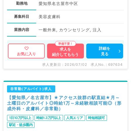
勤務地
愛知県名古屋市中区
募集科目
美容皮膚科
業務内容
一般外来, カウンセリング, 注入
詳細を
求人を
見る
お気に入り
紹介してもらう
求人更新日 : 2026/07/02
求人No. : 697634
非常勤(アルバイト)求人
【愛知県／名古屋市】★アクセス抜群の駅直結★月～
土曜日のアルバイト◎時給1万～未経験相談可能◎（形
成外科・皮膚科／非常勤）
1日10万円以上
時給1.3万円以上
人気エリア
時短相談可
駅近・徒歩圏内