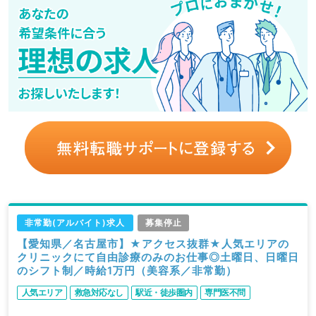
非常勤(アルバイト)求人
募集停止
【愛知県／名古屋市】★アクセス抜群★人気エリアの
クリニックにて自由診療のみのお仕事◎土曜日、日曜日
のシフト制／時給1万円（美容系／非常勤）
人気エリア
救急対応なし
駅近・徒歩圏内
専門医不問