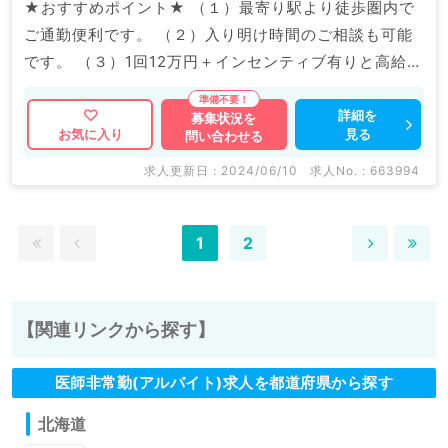
★おすすめポイント★ （１）最寄り駅より徒歩圏内で
ご通勤便利です。 （２）入り明け時間のご相談も可能
です。 （３）1回12万円＋インセンティブ有りと高給与
です。 マイナビDOCTORでは病院やクリニックなどの
医療機関求人はもちろんのこと、 掲載情報以外にも産
詳細を
募集状況を
見る
お気に入り
問い合わせる
業医等の企業系求人も多数扱っています。 求人内容の
詳細等はお気軽にお問合せ下さい。
求人更新日 : 2024/06/10
求人No. : 663994
1
2
【関連リンクから探す】
医師非常勤(アルバイト)求人を都道府県から探す
北海道