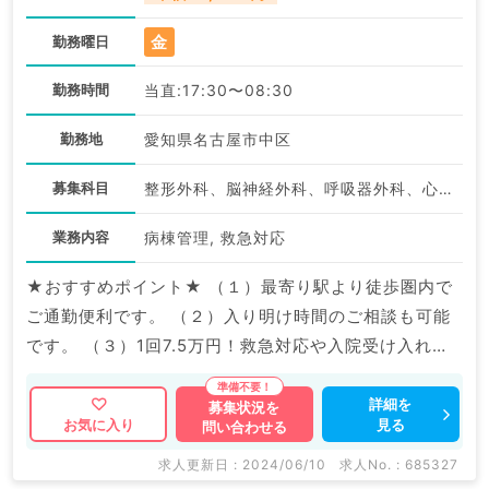
金
勤務曜日
勤務時間
当直:17:30〜08:30
勤務地
愛知県名古屋市中区
募集科目
整形外科、脳神経外科、呼吸器外科、心臓血管外科、泌尿器科、一般内科、循環器内科、消化器内科、内分泌・代謝内科、腎臓内科、外科系全般、一般外科、消化器外科、科目不問
業務内容
病棟管理, 救急対応
★おすすめポイント★ （１）最寄り駅より徒歩圏内で
ご通勤便利です。 （２）入り明け時間のご相談も可能
です。 （３）1回7.5万円！救急対応や入院受け入れ対
応の際はインセンティブ支給もございます。 マイナビ
DOCTORでは病院やクリニックなどの医療機関求人は
詳細を
募集状況を
見る
お気に入り
問い合わせる
もちろんのこと、 掲載情報以外にも産業医等の企業系
求人も多数扱っています。 求人内容の詳細等はお気軽
求人更新日 : 2024/06/10
求人No. : 685327