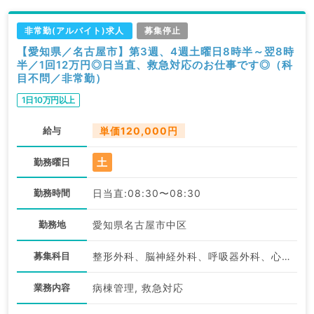
非常勤(アルバイト)求人
募集停止
【愛知県／名古屋市】第3週、4週土曜日8時半～翌8時
半／1回12万円◎日当直、救急対応のお仕事です◎（科
目不問／非常勤）
1日10万円以上
給与
単価120,000円
土
勤務曜日
勤務時間
日当直:08:30〜08:30
勤務地
愛知県名古屋市中区
募集科目
整形外科、脳神経外科、呼吸器外科、心臓血管外科、泌尿器科、一般内科、循環器内科、消化器内科、内分泌・代謝内科、腎臓内科、外科系全般、一般外科、消化器外科、科目不問
業務内容
病棟管理, 救急対応