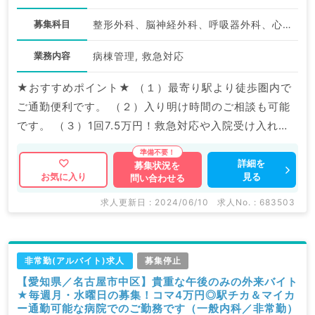
募集科目
整形外科、脳神経外科、呼吸器外科、心臓血管外科、泌尿器科、一般内科、循環器内科、消化器内科、内分泌・代謝内科、腎臓内科、外科系全般、一般外科、消化器外科、科目不問
業務内容
病棟管理, 救急対応
★おすすめポイント★ （１）最寄り駅より徒歩圏内で
ご通勤便利です。 （２）入り明け時間のご相談も可能
です。 （３）1回7.5万円！救急対応や入院受け入れ対
応の際はインセンティブ支給もございます。 マイナビ
DOCTORでは病院やクリニックなどの医療機関求人は
詳細を
募集状況を
見る
お気に入り
問い合わせる
もちろんのこと、 掲載情報以外にも産業医等の企業系
求人も多数扱っています。 求人内容の詳細等はお気軽
求人更新日 : 2024/06/10
求人No. : 683503
にお問合せ下さい。
非常勤(アルバイト)求人
募集停止
【愛知県／名古屋市中区】貴重な午後のみの外来バイト
★毎週月・水曜日の募集！コマ4万円◎駅チカ＆マイカ
ー通勤可能な病院でのご勤務です（一般内科／非常勤）