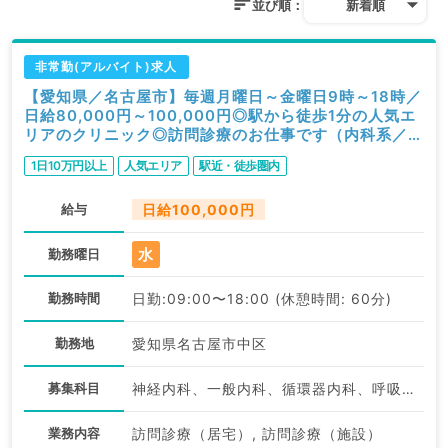
並び順：
新着順
非常勤(アルバイト)求人
【愛知県／名古屋市】毎週月曜日～金曜日9時～18時／
日給80,000円～100,000円◎駅から徒歩1分の人気エ
リアのクリニック◎訪問診療のお仕事です（内科系／非
常勤）
1日10万円以上
人気エリア
駅近・徒歩圏内
給与
日給100,000円
水
勤務曜日
勤務時間
日勤:09:00〜18:00 (休憩時間: 60分)
勤務地
愛知県名古屋市中区
募集科目
神経内科、一般内科、循環器内科、呼吸器内科、消化器内科、内分泌・代謝内科、腎臓内科、老年内科、血液内科、膠原病科
業務内容
訪問診療（居宅）, 訪問診療（施設）