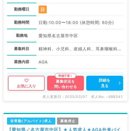
日
勤務曜日
勤務時間
日勤:10:00〜18:00 (休憩時間: 60分)
勤務地
愛知県名古屋市中区
募集科目
精神科、小児科、産婦人科、耳鼻咽喉科、放射線科、麻酔科、一般内科、外科系全般、一般外科、美容皮膚科、健診・人間ドック、産業医、科目不問
業務内容
AGA
詳細を
募集状況を
見る
お気に入り
問い合わせる
求人更新日 : 2025/02/07
求人No. : 688341
非常勤(アルバイト)求人
募集停止
【愛知県／名古屋市中区】★人気求人★AGA外来バイ