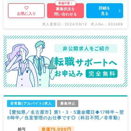
詳細を
募集状況を
見る
お気に入り
問い合わせる
求人更新日 : 2024/09/13
求人No. : 632469
非常勤(アルバイト)求人
募集停止
【愛知県／名古屋市】第1・3・5週金曜日◆17時半～翌
8時半／当直管理のお仕事です◎（科目不問／非常勤）
給与
単価75,000円