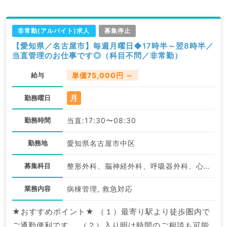
にお問合せ下さい。
非常勤(アルバイト)求人
募集停止
【愛知県／名古屋市】毎週月曜日◆17時半～翌8時半／
当直管理のお仕事です◎（科目不問／非常勤）
給与
単価75,000円 ～
月
勤務曜日
勤務時間
当直:17:30〜08:30
勤務地
愛知県名古屋市中区
募集科目
整形外科、脳神経外科、呼吸器外科、心臓血管外科、泌尿器科、一般内科、循環器内科、消化器内科、内分泌・代謝内科、腎臓内科、外科系全般、一般外科、消化器外科、科目不問
業務内容
病棟管理, 救急対応
★おすすめポイント★ （１）最寄り駅より徒歩圏内で
ご通勤便利です。 （２）入り明け時間のご相談も可能