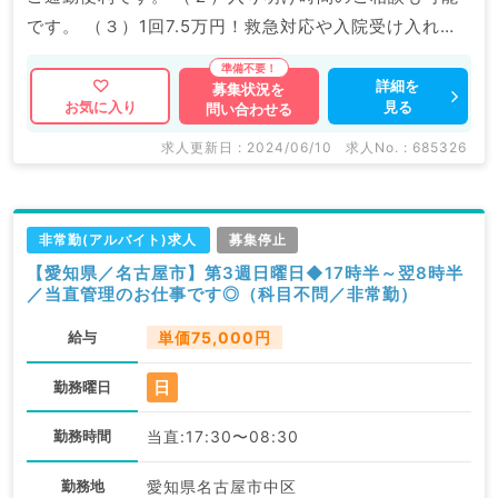
です。 （３）1回7.5万円！救急対応や入院受け入れ対
応の際はインセンティブ支給もございます。 マイナビ
DOCTORでは病院やクリニックなどの医療機関求人は
詳細を
募集状況を
見る
お気に入り
問い合わせる
もちろんのこと、 掲載情報以外にも産業医等の企業系
求人も多数扱っています。 求人内容の詳細等はお気軽
求人更新日 : 2024/06/10
求人No. : 685326
にお問合せ下さい。
非常勤(アルバイト)求人
募集停止
【愛知県／名古屋市】第3週日曜日◆17時半～翌8時半
／当直管理のお仕事です◎（科目不問／非常勤）
給与
単価75,000円
日
勤務曜日
勤務時間
当直:17:30〜08:30
勤務地
愛知県名古屋市中区