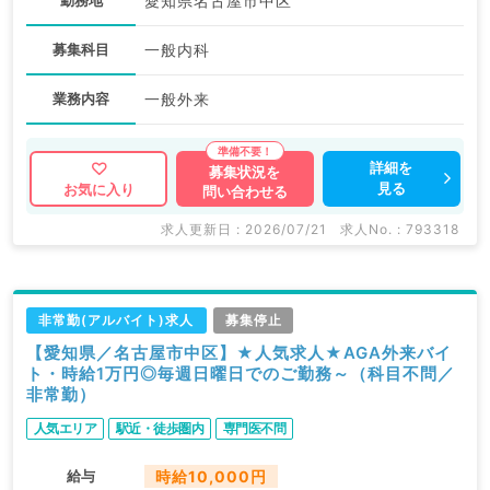
愛知県名古屋市中区
募集科目
一般内科
業務内容
一般外来
詳細を
募集状況を
見る
お気に入り
問い合わせる
求人更新日 : 2026/07/21
求人No. : 793318
非常勤(アルバイト)求人
募集停止
【愛知県／名古屋市中区】★人気求人★AGA外来バイ
ト・時給1万円◎毎週日曜日でのご勤務～（科目不問／
非常勤）
人気エリア
駅近・徒歩圏内
専門医不問
給与
時給10,000円