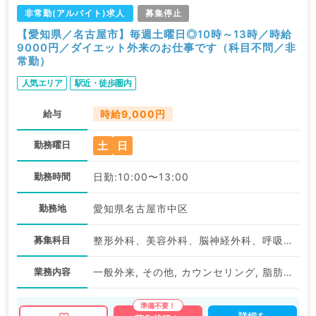
非常勤(アルバイト)求人
募集停止
【愛知県／名古屋市】毎週土曜日◎10時～13時／時給
9000円／ダイエット外来のお仕事です（科目不問／非
常勤）
人気エリア
駅近・徒歩圏内
給与
時給9,000円
土
日
勤務曜日
勤務時間
日勤:10:00〜13:00
勤務地
愛知県名古屋市中区
募集科目
整形外科、美容外科、脳神経外科、呼吸器外科、心臓血管外科、皮膚科、産婦人科、婦人科、一般内科、消化器内科、外科系全般、一般外科、美容皮膚科、スポーツ整形外科、科目不問
業務内容
一般外来, その他, カウンセリング, 脂肪吸引, 痩身, 注入