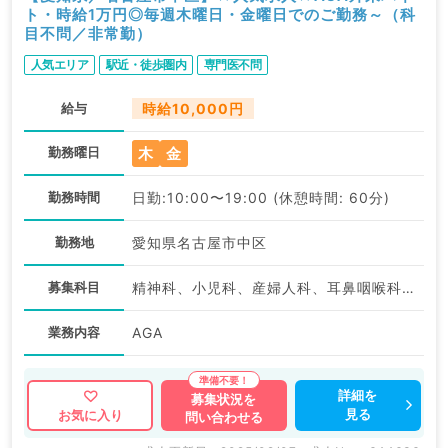
ト・時給1万円◎毎週木曜日・金曜日でのご勤務～（科
目不問／非常勤）
人気エリア
駅近・徒歩圏内
専門医不問
給与
時給10,000円
木
金
勤務曜日
勤務時間
日勤:10:00〜19:00 (休憩時間: 60分)
勤務地
愛知県名古屋市中区
募集科目
精神科、小児科、産婦人科、耳鼻咽喉科、放射線科、麻酔科、一般内科、外科系全般、一般外科、美容皮膚科、健診・人間ドック、産業医、科目不問
業務内容
AGA
詳細を
募集状況を
見る
お気に入り
問い合わせる