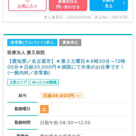
詳細を
募集状況を
見る
お気に入り
問い合わせる
求人更新日 : 2026/04/06
求人No. : 667078
非常勤(アルバイト)求人
募集停止
医療法人 勝又病院
【愛知県／名古屋市】★第２土曜日★8時30分～12時
00分★日給35,000円★病院にて外来のお仕事です！
(一般内科／非常勤)
人気エリア
ゆったりめ勤務
給与
日給35,000円 ～
土
勤務曜日
勤務時間
日勤午前:08:30〜12:00
勤務地