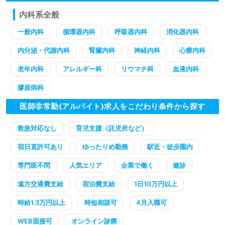
内科系全般
一般内科
循環器内科
呼吸器内科
消化器内科
内分泌・代謝内科
腎臓内科
神経内科
心療内科
老年内科
アレルギー科
リウマチ科
血液内科
膠原病科
医師非常勤(アルバイト)求人をこだわり条件から探す
救急対応なし
育児支援（託児所など）
宿日直許可あり
ゆったりめ勤務
駅近・徒歩圏内
専門医不問
人気エリア
企業で働く
健診
遠方交通費支給
宿泊費支給
1日10万円以上
時給1.3万円以上
時短相談可
4月入職可
WEB面接可
オンライン診療