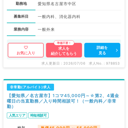
勤務地
愛知県名古屋市中区
募集科目
一般内科、消化器内科
業務内容
一般外来
詳細を
求人を
見る
お気に入り
紹介してもらう
求人更新日 : 2026/07/06
求人No. : 978853
非常勤(アルバイト)求人
【愛知県／名古屋市】1コマ45,000円～☆第2、4週金
曜日の当直勤務／入り時間相談可！（一般内科／非常
勤）
人気エリア
時短相談可
給与
単価45,000円 ～ 55,000円