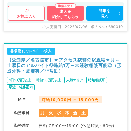
詳細を
求人を
見る
お気に入り
紹介してもらう
求人更新日 : 2026/07/06
求人No. : 680019
非常勤(アルバイト)求人
【愛知県／名古屋市】★アクセス抜群の駅直結★月～
土曜日のアルバイト◎時給1万～未経験相談可能◎（形
成外科・皮膚科／非常勤）
1日10万円以上
時給1.3万円以上
人気エリア
時短相談可
駅近・徒歩圏内
給与
時給10,000円 ～ 15,000円
月
火
水
木
金
土
勤務曜日
勤務時間
日勤:09:00〜18:00 (休憩時間: 60分)