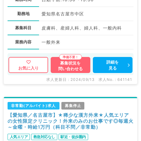
勤務地
愛知県名古屋市中区
募集科目
皮膚科、産婦人科、婦人科、一般内科
業務内容
一般外来
詳細を
募集状況を
見る
お気に入り
問い合わせる
求人更新日 : 2024/09/13
求人No. : 641141
非常勤(アルバイト)求人
募集停止
【愛知県／名古屋市】★稀少な漢方外来★人気エリア
の女性限定クリニック！外来のみのお仕事です◎毎週火
～金曜・時給1万円（科目不問／非常勤）
人気エリア
救急対応なし
駅近・徒歩圏内