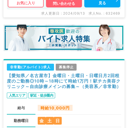
見る
お気に入り
問い合わせる
求人更新日 : 2024/09/13
求人No. : 632469
非常勤(アルバイト)求人
募集停止
【愛知県／名古屋市】金曜日・土曜日・日曜日月2回程
度のご勤務◎10時～18時にて時給1万円！駅チカ美容ク
リニック～自由診療メインの募集～（美容系／非常勤）
人気エリア
駅近・徒歩圏内
給与
時給10,000円
金
土
日
勤務曜日