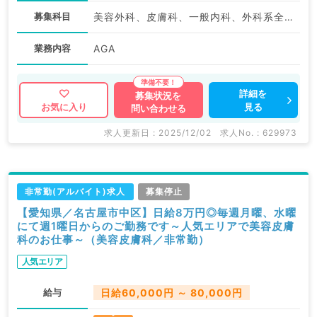
募集科目
美容外科、皮膚科、一般内科、外科系全般、一般外科、美容皮膚科、科目不問
業務内容
AGA
詳細を
募集状況を
見る
お気に入り
問い合わせる
求人更新日 : 2025/12/02
求人No. : 629973
非常勤(アルバイト)求人
募集停止
【愛知県／名古屋市中区】日給8万円◎毎週月曜、水曜
にて週1曜日からのご勤務です～人気エリアで美容皮膚
科のお仕事～（美容皮膚科／非常勤）
人気エリア
給与
日給60,000円 ～ 80,000円