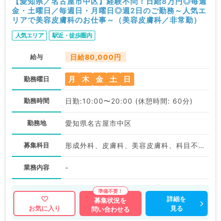
【愛知県／名古屋市中区】経験不問！日給8万円◎毎週
金・土曜日／毎週日・月曜日◎週2日のご勤務～人気エ
リアで美容皮膚科のお仕事～（美容皮膚科／非常勤）
人気エリア
駅近・徒歩圏内
給与
日給80,000円
月
木
金
土
日
勤務曜日
勤務時間
日勤:10:00〜20:00 (休憩時間: 60分)
勤務地
愛知県名古屋市中区
募集科目
形成外科、皮膚科、美容皮膚科、科目不問
業務内容
-
詳細を
募集状況を
見る
お気に入り
問い合わせる