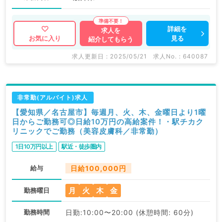
詳細を
求人を
見る
お気に入り
紹介してもらう
求人更新日 : 2025/05/21
求人No. : 640087
非常勤(アルバイト)求人
【愛知県／名古屋市】毎週月、火、木、金曜日より1曜
日からご勤務可◎日給10万円の高給案件！・駅チカク
リニックでご勤務（美容皮膚科／非常勤）
1日10万円以上
駅近・徒歩圏内
給与
日給100,000円
月
火
木
金
勤務曜日
勤務時間
日勤:10:00〜20:00 (休憩時間: 60分)