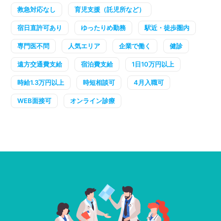
救急対応なし
育児支援（託児所など）
宿日直許可あり
ゆったりめ勤務
駅近・徒歩圏内
専門医不問
人気エリア
企業で働く
健診
遠方交通費支給
宿泊費支給
1日10万円以上
時給1.3万円以上
時短相談可
4月入職可
WEB面接可
オンライン診療