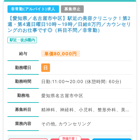
非常勤(アルバイト)求人
募集停止
【愛知県／名古屋市中区】駅近の美容クリニック！第2
週・第4週日曜日10時～19時／日給8万円／カウンセリ
ングのお仕事です◎（科目不問／非常勤）
駅近・徒歩圏内
給与
単価80,000円
日
勤務曜日
勤務時間
日勤:11:00〜20:00 (休憩時間: 60分)
勤務地
愛知県名古屋市中区
募集科目
精神科、神経科、小児科、整形外科、美容外科、心臓血管外科、皮膚科、産婦人科、婦人科、一般内科、循環器内科、呼吸器内科、消化器内科、内分泌・代謝内科、外科系全般、一般外科、消化器外科、乳腺外科、美容皮膚科、科目不問
業務内容
その他, カウンセリング