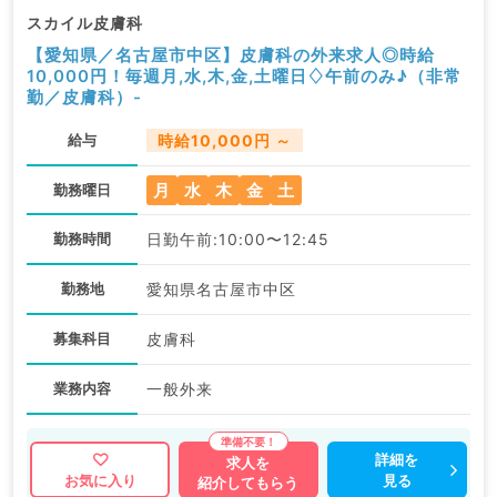
スカイル皮膚科
【愛知県／名古屋市中区】皮膚科の外来求人◎時給
10,000円！毎週月,水,木,金,土曜日♢午前のみ♪（非常
勤／皮膚科）-
給与
時給10,000円 ～
月
水
木
金
土
勤務曜日
勤務時間
日勤午前:10:00〜12:45
勤務地
愛知県名古屋市中区
募集科目
皮膚科
業務内容
一般外来
詳細を
求人を
見る
お気に入り
紹介してもらう