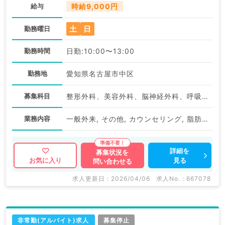
給与
時給9,000円
土
日
勤務曜日
勤務時間
日勤:10:00〜13:00
勤務地
愛知県名古屋市中区
募集科目
整形外科、美容外科、脳神経外科、呼吸器外科、心臓血管外科、皮膚科、産婦人科、婦人科、一般内科、消化器内科、外科系全般、一般外科、美容皮膚科、スポーツ整形外科、科目不問
業務内容
一般外来, その他, カウンセリング, 脂肪吸引, 痩身, 注入
詳細を
募集状況を
見る
お気に入り
問い合わせる
求人更新日 : 2026/04/06
求人No. : 667078
非常勤(アルバイト)求人
募集停止