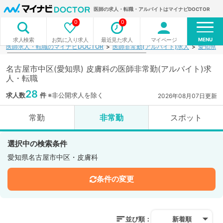
医師の求人・転職・アルバイトはマイナビDOCTOR
0
0
MENU
お気に入り求人
最近見た求人
マイページ
求人検索
医師求人・転職のマイナビDOCTOR
医師非常勤(アルバイト)求人
愛知県
名古屋市中区(愛知県) 皮膚科の医師非常勤(アルバイト)求
人・転職
28
求人数
件
※非公開求人を除く
2026年08月07日更新
常勤
非常勤
スポット
選択中の検索条件
愛知県名古屋市中区・皮膚科
条件の変更
並び順：
新着順