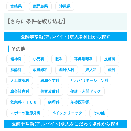
宮崎県
鹿児島県
沖縄県
【さらに条件を絞り込む】
医師非常勤(アルバイト)求人を科目から探す
その他
精神科
小児科
眼科
耳鼻咽喉科
皮膚科
麻酔科
放射線科
産婦人科
婦人科
産科
人工透析科
緩和ケア科
リハビリテーション科
総合診療科
美容皮膚科
健診・人間ドック
救急科・ＩＣＵ
病理科
基礎医学系
スポーツ整形外科
ペインクリニック
その他
医師非常勤(アルバイト)求人をこだわり条件から探す