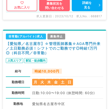
詳細を
募集状況を
見る
お気に入り
問い合わせる
求人更新日 : 2023/10/12
求人No. : 668817
非常勤(アルバイト)求人
募集停止
【愛知県／名古屋市】☆管理医師募集☆AGA専門外来
／土日勤務必須！シフトでのご勤務です◎時給1万円
◎（科目不問／非常勤）
人気エリア
駅近・徒歩圏内
給与
時給10,000円
月
火
木
金
土
日
勤務曜日
勤務時間
日勤:10:00〜19:00 (休憩時間: 60分)
勤務地
愛知県名古屋市中区