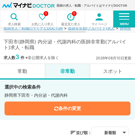
医師の求人・転職・アルバイトはマイナビDOCTOR
0
0
MENU
お気に入り求人
最近見た求人
マイページ
求人検索
医師求人・転職のマイナビDOCTOR
医師非常勤(アルバイト)求人
静岡県
下田市(静岡県) 内分泌・代謝内科の医師非常勤(アルバイ
ト)求人・転職
3
求人数
件
※非公開求人を除く
2026年08月10日更新
常勤
非常勤
スポット
選択中の検索条件
静岡県下田市・内分泌・代謝内科
条件の変更
並び順：
新着順