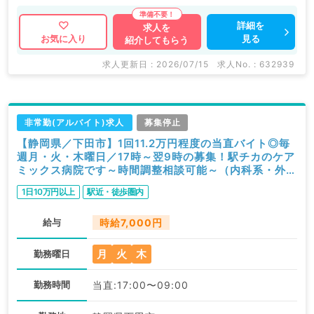
詳細を
求人を
見る
お気に入り
紹介してもらう
求人更新日 : 2026/07/15
求人No. : 632939
非常勤(アルバイト)求人
募集停止
【静岡県／下田市】1回11.2万円程度の当直バイト◎毎
週月・火・木曜日／17時～翌9時の募集！駅チカのケア
ミックス病院です～時間調整相談可能～（内科系・外科
系／非常勤）
1日10万円以上
駅近・徒歩圏内
給与
時給7,000円
月
火
木
勤務曜日
勤務時間
当直:17:00〜09:00