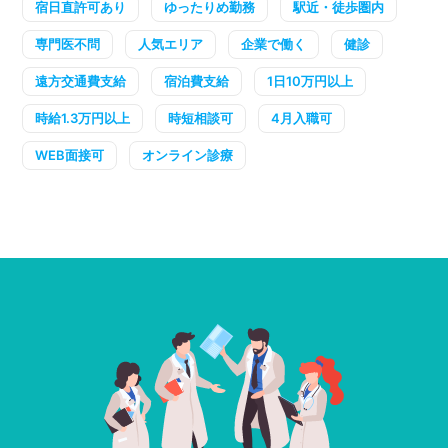
宿日直許可あり
ゆったりめ勤務
駅近・徒歩圏内
専門医不問
人気エリア
企業で働く
健診
遠方交通費支給
宿泊費支給
1日10万円以上
時給1.3万円以上
時短相談可
4月入職可
WEB面接可
オンライン診療