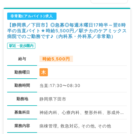
非常勤(アルバイト)求人
【静岡県／下田市】◎急募◎毎週木曜日17時半～翌8時
半の当直バイト★時給5,500円／駅チカのケアミックス
病院でのご勤務です♪（内科系・外科系／非常勤）
駅近・徒歩圏内
給与
時給5,500円
木
勤務曜日
勤務時間
当直:17:30〜08:30
勤務地
静岡県下田市
募集科目
神経内科、心療内科、整形外科、形成外科、美容外科、脳神経外科、呼吸器外科、心臓血管外科、小児外科、一般内科、循環器内科、呼吸器内科、消化器内科、内分泌・代謝内科、腎臓内科、老年内科、外科系全般、一般外科、消化器外科、乳腺外科、スポーツ整形外科、大腸・肛門外科、脊髄・脊椎外科
業務内容
病棟管理, 救急対応, その他, その他