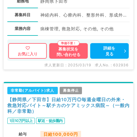
勤務地
静岡県下田市
募集科目
神経内科、心療内科、整形外科、形成外科、美容外科、脳神経外科、呼吸器外科、心臓血管外科、小児外科、一般内科、循環器内科、呼吸器内科、消化器内科、内分泌・代謝内科、腎臓内科、老年内科、外科系全般、一般外科、消化器外科、乳腺外科、スポーツ整形外科、大腸・肛門外科、脊髄・脊椎外科
業務内容
病棟管理, 救急対応, その他, その他
詳細を
募集状況を
見る
お気に入り
問い合わせる
求人更新日 : 2025/03/19
求人No. : 632936
非常勤(アルバイト)求人
募集停止
【静岡県／下田市】日給10万円◎毎週金曜日の外来・
救急対応バイト～駅チカのケアミックス病院～（一般内
科／非常勤）
1日10万円以上
駅近・徒歩圏内
給与
日給100,000円