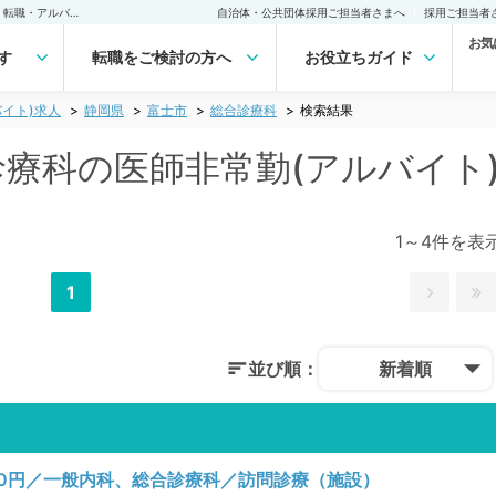
富士市(静岡県) 総合診療科の医師非常勤(アルバイト)求人｜医師の求人・転職・アルバイトは【マイナビDOCTOR】
自治体・公共団体採用ご担当者さまへ
採用ご担当者
お気
す
転職をご検討の方へ
お役立ちガイド
イト)求人
静岡県
富士市
総合診療科
検索結果
合診療科の医師非常勤(アルバイト
1～4件を表
1
並び順：
新着順
00円／一般内科、総合診療科／訪問診療（施設）