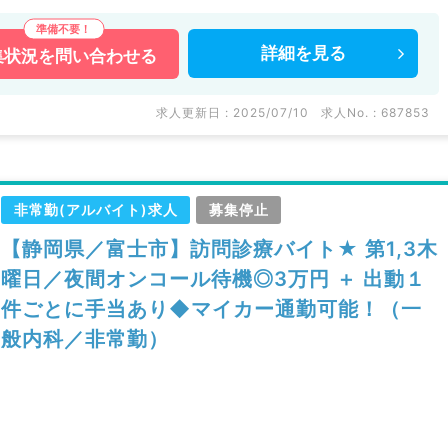
詳細を
見る
集状況を
問い合わせる
求人更新日 : 2025/07/10
求人No. : 687853
非常勤(アルバイト)求人
募集停止
【静岡県／富士市】訪問診療バイト★ 第1,3木
曜日／夜間オンコール待機◎3万円 ＋ 出動１
件ごとに手当あり◆マイカー通勤可能！（一
般内科／非常勤）