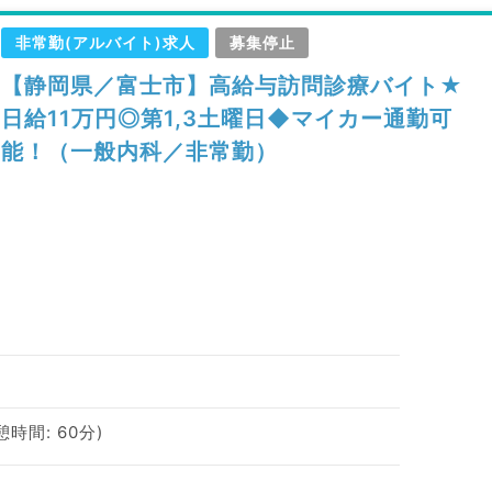
非常勤(アルバイト)求人
募集停止
【静岡県／富士市】高給与訪問診療バイト★
日給11万円◎第1,3土曜日◆マイカー通勤可
能！（一般内科／非常勤）
休憩時間: 60分)