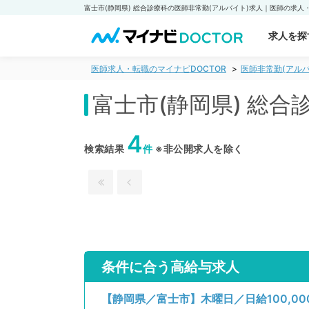
求人を探
医師求人・転職のマイナビDOCTOR
医師非常勤(アルバ
富士市(静岡県) 総
4
検索結果
件
※非公開求人を除く
条件に合う高給与求人
【静岡県／富士市】木曜日／日給100,0