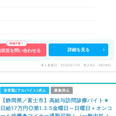
詳細を
見る
集状況を
問い合わせる
求人更新日 : 2025/07/10
求人No. : 687852
非常勤(アルバイト)求人
募集停止
【静岡県／富士市】高給与訪問診療バイト★
日給17万円◎第1.3.5金曜日～日曜日＋オンコ
ール待機◆マイカー通勤可能！（一般内科／