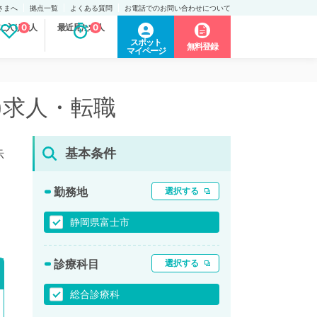
さまへ
拠点一覧
よくある質問
お電話でのお問い合わせについて
に入り求人
0
最近見た求人
0
スポット
無料登録
マイページ
)求人・転職
基本条件
示
勤務地
選択する
静岡県富士市
診療科目
選択する
総合診療科