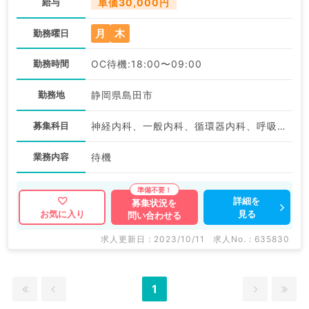
給与
単価30,000円
月
木
勤務曜日
勤務時間
OC待機:18:00〜09:00
勤務地
静岡県島田市
募集科目
神経内科、一般内科、循環器内科、呼吸器内科、消化器内科、内分泌・代謝内科、腎臓内科、老年内科、外科系全般、一般外科
業務内容
待機
詳細を
募集状況を
見る
お気に入り
問い合わせる
求人更新日 : 2023/10/11
求人No. : 635830
1