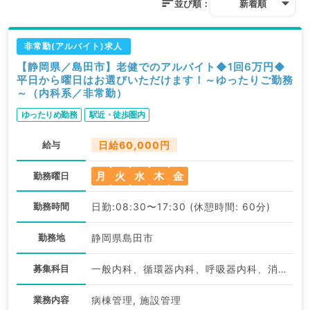
並び順：
新着順
非常勤(アルバイト)求人
【静岡県／島田市】老健でのアルバイト◆1回6万円◆
平日から曜日はお選びいただけます！～ゆったりご勤務
～（内科系／非常勤）
ゆったりめ勤務
駅近・徒歩圏内
給与
日給60,000円
月
火
水
木
金
勤務曜日
勤務時間
日勤:08:30〜17:30 (休憩時間: 60分)
勤務地
静岡県島田市
募集科目
一般内科、循環器内科、呼吸器内科、消化器内科、内分泌・代謝内科、腎臓内科、老年内科
業務内容
病棟管理, 施設管理