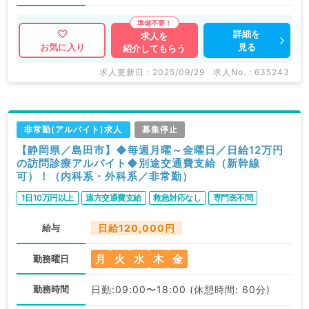
詳細を
求人を
見る
お気に入り
紹介してもらう
求人更新日 : 2025/09/29
求人No. : 635243
非常勤(アルバイト)求人
募集停止
【静岡県／島田市】◆毎週月曜～金曜日／日給12万円
の訪問診療アルバイト◆別途交通費支給（新幹線
可）！（内科系・外科系／非常勤）
1日10万円以上
遠方交通費支給
救急対応なし
専門医不問
給与
日給120,000円
月
火
水
木
金
勤務曜日
勤務時間
日勤:09:00〜18:00 (休憩時間: 60分)