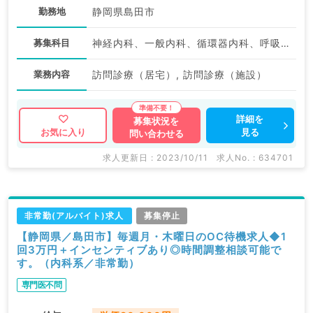
勤務地
静岡県島田市
募集科目
神経内科、一般内科、循環器内科、呼吸器内科、消化器内科、内分泌・代謝内科、腎臓内科、外科系全般、一般外科、消化器外科
業務内容
訪問診療（居宅）, 訪問診療（施設）
詳細を
募集状況を
見る
お気に入り
問い合わせる
求人更新日 : 2023/10/11
求人No. : 634701
非常勤(アルバイト)求人
募集停止
【静岡県／島田市】毎週月・木曜日のOC待機求人◆1
回3万円＋インセンティブあり◎時間調整相談可能で
す。（内科系／非常勤）
専門医不問