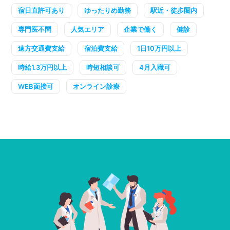
宿日直許可あり
ゆったりめ勤務
駅近・徒歩圏内
専門医不問
人気エリア
企業で働く
健診
遠方交通費支給
宿泊費支給
1日10万円以上
時給1.3万円以上
時短相談可
4月入職可
WEB面接可
オンライン診療