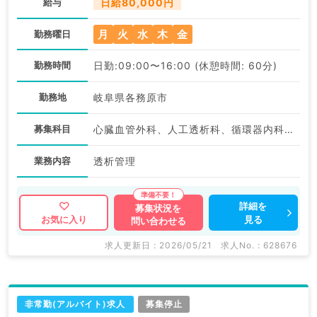
給与
日給80,000円
月
火
水
木
金
勤務曜日
勤務時間
日勤:09:00〜16:00 (休憩時間: 60分)
勤務地
岐阜県各務原市
募集科目
心臓血管外科、人工透析科、循環器内科、腎臓内科
業務内容
透析管理
詳細を
募集状況を
見る
お気に入り
問い合わせる
求人更新日 : 2026/05/21
求人No. : 628676
非常勤(アルバイト)求人
募集停止