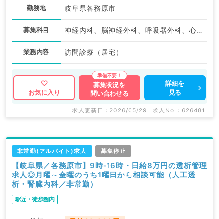
勤務地
岐阜県各務原市
募集科目
神経内科、脳神経外科、呼吸器外科、心臓血管外科、一般内科、循環器内科、呼吸器内科、消化器内科、内分泌・代謝内科、腎臓内科、外科系全般、一般外科、消化器外科
業務内容
訪問診療（居宅）
詳細を
募集状況を
見る
お気に入り
問い合わせる
求人更新日 : 2026/05/29
求人No. : 626481
非常勤(アルバイト)求人
募集停止
【岐阜県／各務原市】9時‐16時・日給8万円の透析管理
求人◎月曜～金曜のうち1曜日から相談可能（人工透
析・腎臓内科／非常勤）
駅近・徒歩圏内