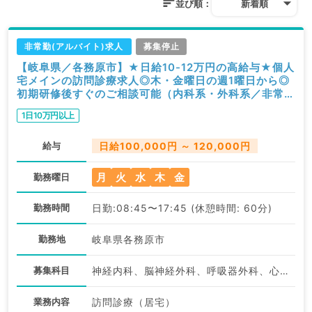
並び順：
新着順
非常勤(アルバイト)求人
募集停止
【岐阜県／各務原市】★日給10-12万円の高給与★個人
宅メインの訪問診療求人◎木・金曜日の週1曜日から◎
初期研修後すぐのご相談可能（内科系・外科系／非常
勤）
1日10万円以上
給与
日給100,000円 ～ 120,000円
月
火
水
木
金
勤務曜日
勤務時間
日勤:08:45〜17:45 (休憩時間: 60分)
勤務地
岐阜県各務原市
募集科目
神経内科、脳神経外科、呼吸器外科、心臓血管外科、一般内科、循環器内科、呼吸器内科、消化器内科、内分泌・代謝内科、腎臓内科、外科系全般、一般外科、消化器外科
業務内容
訪問診療（居宅）