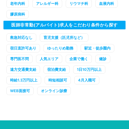
老年内科
アレルギー科
リウマチ科
血液内科
膠原病科
医師非常勤(アルバイト)求人をこだわり条件から探す
救急対応なし
育児支援（託児所など）
宿日直許可あり
ゆったりめ勤務
駅近・徒歩圏内
専門医不問
人気エリア
企業で働く
健診
遠方交通費支給
宿泊費支給
1日10万円以上
時給1.3万円以上
時短相談可
4月入職可
WEB面接可
オンライン診療