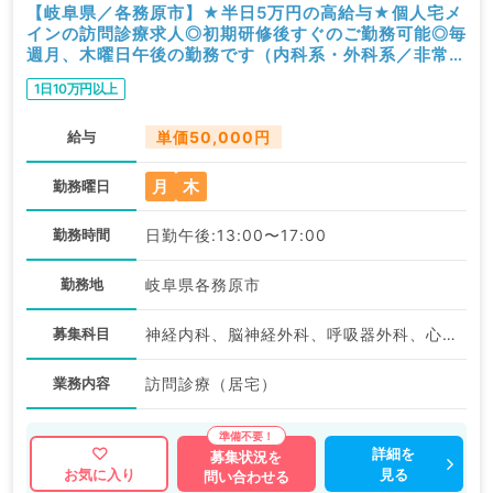
【岐阜県／各務原市】★半日5万円の高給与★個人宅メ
インの訪問診療求人◎初期研修後すぐのご勤務可能◎毎
週月、木曜日午後の勤務です（内科系・外科系／非常
勤）
1日10万円以上
給与
単価50,000円
月
木
勤務曜日
勤務時間
日勤午後:13:00〜17:00
勤務地
岐阜県各務原市
募集科目
神経内科、脳神経外科、呼吸器外科、心臓血管外科、一般内科、循環器内科、呼吸器内科、消化器内科、内分泌・代謝内科、腎臓内科、外科系全般、一般外科、消化器外科
業務内容
訪問診療（居宅）
詳細を
募集状況を
見る
お気に入り
問い合わせる