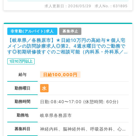
求人更新日 : 2026/05/29
求人No. : 631895
非常勤(アルバイト)求人
募集停止
【岐阜県／各務原市】★日給10万円の高給与★個人宅
メインの訪問診療求人◎第2、4週水曜日でのご勤務で
す◎初期研修後すぐのご相談可能（内科系・外科系／非
常勤）
1日10万円以上
給与
日給100,000円
水
勤務曜日
勤務時間
日勤:08:40〜17:00 (休憩時間: 60分)
勤務地
岐阜県各務原市
募集科目
神経内科、脳神経外科、呼吸器外科、心臓血管外科、一般内科、循環器内科、呼吸器内科、消化器内科、内分泌・代謝内科、腎臓内科、外科系全般、一般外科、消化器外科