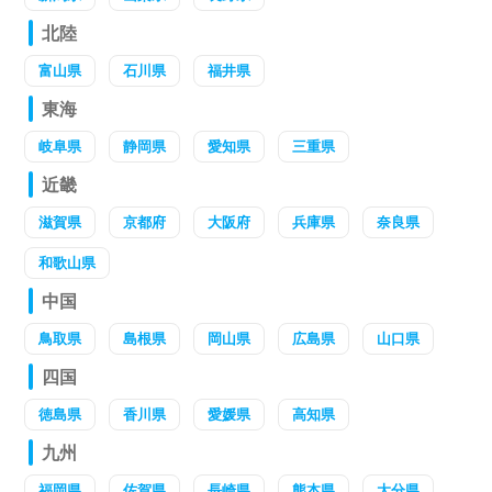
北陸
富山県
石川県
福井県
東海
岐阜県
静岡県
愛知県
三重県
近畿
滋賀県
京都府
大阪府
兵庫県
奈良県
和歌山県
中国
鳥取県
島根県
岡山県
広島県
山口県
四国
徳島県
香川県
愛媛県
高知県
九州
福岡県
佐賀県
長崎県
熊本県
大分県