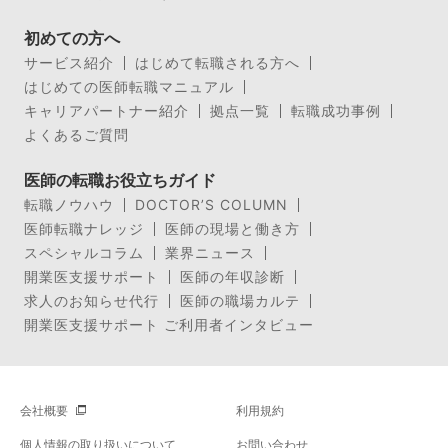
初めての方へ
サービス紹介
はじめて転職される方へ
はじめての医師転職マニュアル
キャリアパートナー紹介
拠点一覧
転職成功事例
よくあるご質問
医師の転職お役立ちガイド
転職ノウハウ
DOCTOR’S COLUMN
医師転職ナレッジ
医師の現場と働き方
スペシャルコラム
業界ニュース
開業医支援サポート
医師の年収診断
求人のお知らせ代行
医師の職場カルテ
開業医支援サポート ご利用者インタビュー
会社概要
利用規約
個人情報の取り扱いについて
お問い合わせ