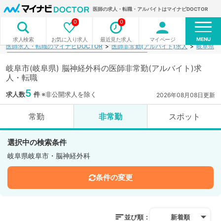
医師の求人・転職・アルバイトはマイナビDOCTOR
0
0
MENU
お気に入り求人
最近見た求人
マイページ
求人検索
医師求人・転職のマイナビDOCTOR
医師非常勤(アルバイト)求人
岐阜県
岐阜市(岐阜県) 脳神経外科の医師非常勤(アルバイト)求
人・転職
5
求人数
件
※非公開求人を除く
2026年08月08日更新
常勤
非常勤
スポット
選択中の検索条件
岐阜県岐阜市・脳神経外科
条件の変更
並び順：
新着順