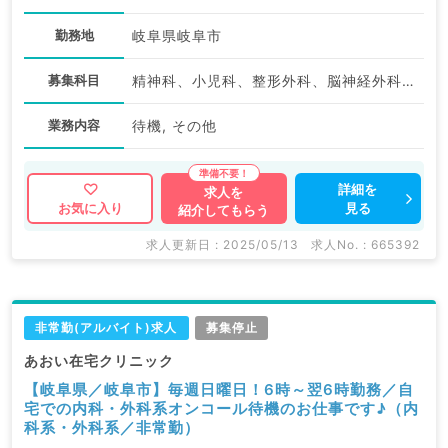
勤務地
岐阜県岐阜市
募集科目
精神科、小児科、整形外科、脳神経外科、呼吸器外科、心臓血管外科、一般内科、循環器内科、呼吸器内科、消化器内科、内分泌・代謝内科、腎臓内科、外科系全般、一般外科、消化器外科、科目不問
業務内容
待機, その他
詳細を
求人を
見る
お気に入り
紹介してもらう
求人更新日 : 2025/05/13
求人No. : 665392
非常勤(アルバイト)求人
募集停止
あおい在宅クリニック
【岐阜県／岐阜市】毎週日曜日！6時～翌6時勤務／自
宅での内科・外科系オンコール待機のお仕事です♪（内
科系・外科系／非常勤）