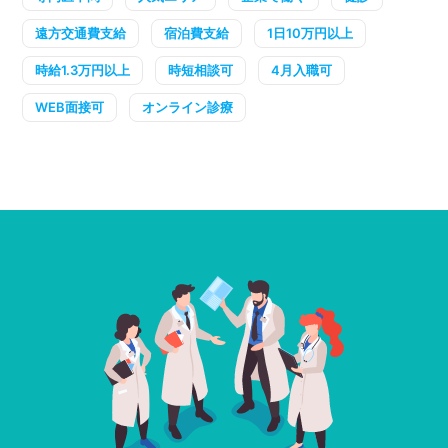
遠方交通費支給
宿泊費支給
1日10万円以上
時給1.3万円以上
時短相談可
4月入職可
WEB面接可
オンライン診療