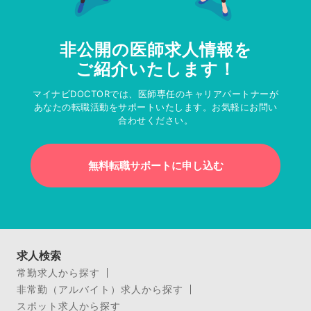
非公開の医師求人情報を
ご紹介いたします！
マイナビDOCTORでは、医師専任のキャリアパートナーが
あなたの転職活動をサポートいたします。お気軽にお問い
合わせください。
無料転職サポートに申し込む
求人検索
常勤求人から探す
非常勤（アルバイト）求人から探す
スポット求人から探す