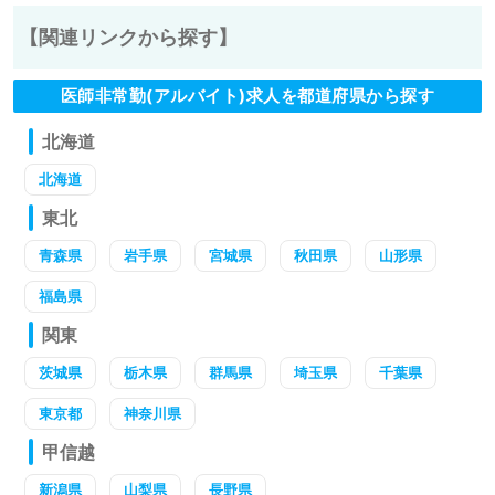
【関連リンクから探す】
医師非常勤(アルバイト)求人を都道府県から探す
北海道
北海道
東北
青森県
岩手県
宮城県
秋田県
山形県
福島県
関東
茨城県
栃木県
群馬県
埼玉県
千葉県
東京都
神奈川県
甲信越
新潟県
山梨県
長野県