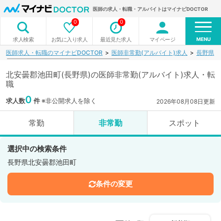
医師の求人・転職・アルバイトはマイナビDOCTOR
0
0
MENU
お気に入り求人
最近見た求人
マイページ
求人検索
医師求人・転職のマイナビDOCTOR
医師非常勤(アルバイト)求人
長野県
北安曇郡池田町(長野県)の医師非常勤(アルバイト)求人・転
職
0
求人数
件
※非公開求人を除く
2026年08月08日更新
常勤
非常勤
スポット
選択中の検索条件
長野県北安曇郡池田町
条件の変更