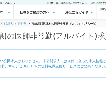
東筑摩郡筑北村(長野県)の医師非常勤(アルバイト)求人｜医師の求人・転職・アルバイトは【マイナビDOCTOR】
自治体・公共団体採用ご担当者さまへ
採用ご担当者
お気
す
転職をご検討の方へ
お役立ちガイド
イト)求人
長野県
東筑摩郡筑北村の医師非常勤(アルバイト)求人一覧
県)の医師非常勤(アルバイト)
eb公開求人はありません。非公開求人には条件に合った求人情報
是非、マイナビDOCTORの無料転職支援サービスにご登録ください