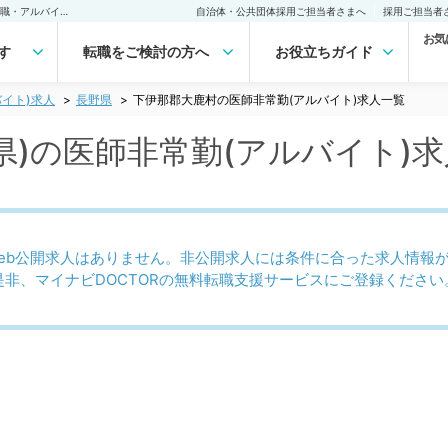
下伊那郡大鹿村(長野県)の医師非常勤(アルバイト)求人｜医師の求人・転職・アルバイトは【マイナビDOCTOR】
自治体・公共団体採用ご担当者さまへ
採用ご担当者
お気
す
転職をご検討の方へ
お役立ちガイド
イト)求人
長野県
下伊那郡大鹿村の医師非常勤(アルバイト)求人一覧
県)の医師非常勤(アルバイト)
eb公開求人はありません。非公開求人には条件に合った求人情報
是非、マイナビDOCTORの無料転職支援サービスにご登録ください