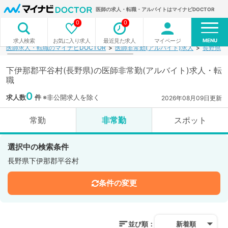
医師の求人・転職・アルバイトはマイナビDOCTOR
0
0
MENU
お気に入り求人
最近見た求人
マイページ
求人検索
医師求人・転職のマイナビDOCTOR
医師非常勤(アルバイト)求人
長野県
下伊那郡平谷村(長野県)の医師非常勤(アルバイト)求人・転
職
0
求人数
件
※非公開求人を除く
2026年08月09日更新
常勤
非常勤
スポット
選択中の検索条件
長野県下伊那郡平谷村
条件の変更
並び順：
新着順