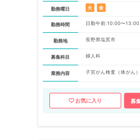
火
金
勤務曜日
日勤午前:10:00〜13:00
勤務時間
長野県塩尻市
勤務地
婦人科
募集科目
子宮がん検査（体がん）,
業務内容
お気に入り
募