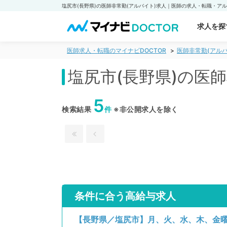
求人を探
医師求人・転職のマイナビDOCTOR
医師非常勤(アルバ
塩尻市(長野県)の医
5
検索結果
件
※非公開求人を除く
条件に合う高給与求人
【長野県／塩尻市】月、火、水、木、金曜