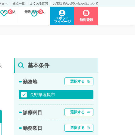
さまへ
拠点一覧
よくある質問
お電話でのお問い合わせについて
に入り求人
0
最近見た求人
0
スポット
無料登録
マイページ
基本条件
示
勤務地
選択する
長野県塩尻市
診療科目
選択する
勤務曜日
選択する