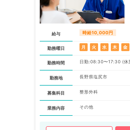
時給10,000円
給与
月
火
水
木
金
勤務曜日
日勤:08:30〜17:30 (
勤務時間
長野県塩尻市
勤務地
整形外科
募集科目
その他
業務内容