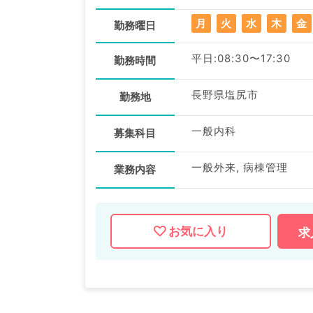
月
火
水
木
金
勤務曜日
平日:08:30〜17:30
勤務時間
長野県塩尻市
勤務地
一般内科
募集科目
一般外来, 病棟管理
業務内容
お気に入り
求