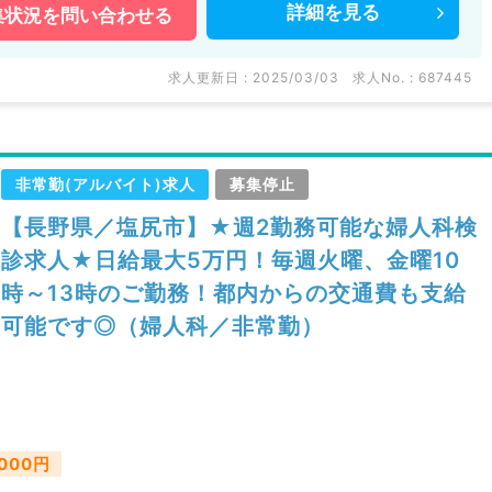
詳細を
見る
集状況を
問い合わせる
求人更新日 : 2025/03/03
求人No. : 687445
非常勤(アルバイト)求人
募集停止
【長野県／塩尻市】★週2勤務可能な婦人科検
診求人★日給最大5万円！毎週火曜、金曜10
時～13時のご勤務！都内からの交通費も支給
可能です◎（婦人科／非常勤）
,000円