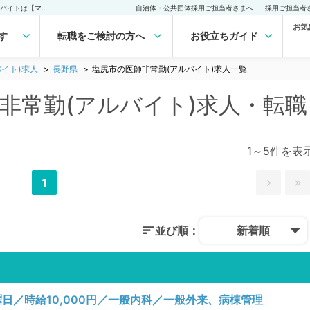
塩尻市(長野県)の医師非常勤(アルバイト)求人｜医師の求人・転職・アルバイトは【マイナビDOCTOR】
自治体・公共団体採用ご担当者さまへ
採用ご担当者
お気
す
転職をご検討の方へ
お役立ちガイド
イト)求人
長野県
塩尻市の医師非常勤(アルバイト)求人一覧
師非常勤(アルバイト)求人・転職
1～5件を表
1
並び順：
新着順
日／時給10,000円／一般内科／一般外来、病棟管理