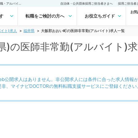
大飯郡おおい町(福井県)の医師非常勤(アルバイト)求人｜医師の求人・転職・アルバイトは【マイナビDOCTOR】
自治体・公共団体採用ご担当者さまへ
採用ご担当者
お気
す
転職をご検討の方へ
お役立ちガイド
イト)求人
福井県
大飯郡おおい町の医師非常勤(アルバイト)求人一覧
県)の医師非常勤(アルバイト)
eb公開求人はありません。非公開求人には条件に合った求人情報
是非、マイナビDOCTORの無料転職支援サービスにご登録ください